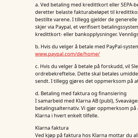
a. Ved betaling med kredittkort eller SEPA-bet
deretter belaste fakturabeløpet til kredittk
bestilte varene. I tillegg gjelder de genere
skjer via Paypal, et verifisert betalingssy
kredittkort- eller bankopplysninger. Vennli
b. Hvis du velger å betale med PayPal-syste
www.paypal.com/de/home/
c. Hvis du velger å betale på forskudd, vil 
ordrebekreftelse. Dette skal betales umiddelb
sendt. I tillegg gjøres det oppmerksom på a
d. Betaling med faktura og finansiering
I samarbeid med Klarna AB (publ), Sveavägen
betalingsalternativ. Vi gjør oppmerksom på a
Klarna i hvert enkelt tilfelle.
Klarna faktura
Ved kjøp på faktura hos Klarna mottar du allt