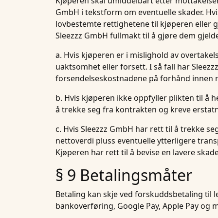
Kjøperen skal umiddelbart etter mottakelse
GmbH i tekstform om eventuelle skader. Hvi
lovbestemte rettighetene til kjøperen eller g
Sleezzz GmbH fullmakt til å gjøre dem gjeld
a. Hvis kjøperen er i mislighold av overtake
uaktsomhet eller forsett. I så fall har Slee
forsendelseskostnadene på forhånd innen ri
b. Hvis kjøperen ikke oppfyller plikten til å 
å trekke seg fra kontrakten og kreve erstat
c. Hvis Sleezzz GmbH har rett til å trekke s
nettoverdi pluss eventuelle ytterligere tran
Kjøperen har rett til å bevise en lavere skade
§ 9 Betalingsmåter
Betaling kan skje ved forskuddsbetaling ti
bankoverføring, Google Pay, Apple Pay og m