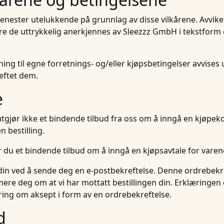
jenester utelukkende på grunnlag av disse vilkårene. Avvike
dre de uttrykkelig anerkjennes av Sleezzz GmbH i tekstform 
g til egne forretnings- og/eller kjøpsbetingelser avvises ut
eftet dem.
e
gjør ikke et bindende tilbud fra oss om å inngå en kjøpekont
n bestilling.
ir du et bindende tilbud om å inngå en kjøpsavtale for vare
en din ved å sende deg en e-postbekreftelse. Denne ordrebekr
rmere deg om at vi har mottatt bestillingen din. Erklæringen
æring om aksept i form av en ordrebekreftelse.
d