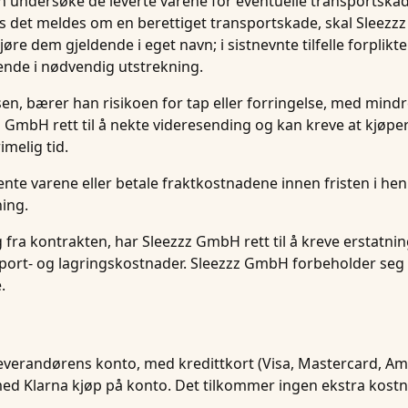
n undersøke de leverte varene for eventuelle transportskad
s det meldes om en berettiget transportskade, skal Sleezz
jøre dem gjeldende i eget navn; i sistnevnte tilfelle forplikt
ende i nødvendig utstrekning.
lsen, bærer han risikoen for tap eller forringelse, med mind
zzz GmbH rett til å nekte videresending og kan kreve at kjøp
melig tid.
hente varene eller betale fraktkostnadene innen fristen i hen
ning.
eg fra kontrakten, har Sleezzz GmbH rett til å kreve erstatni
sport- og lagringskostnader. Sleezzz GmbH forbeholder seg r
.
l leverandørens konto, med kredittkort (Visa, Mastercard, 
ed Klarna kjøp på konto. Det tilkommer ingen ekstra kostn