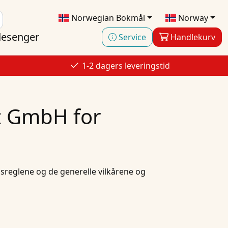
Norwegian Bokmål
Norway
esenger
Service
Handlekurv
1-2 dagers leveringstid
zz GmbH for
sreglene og de generelle vilkårene og