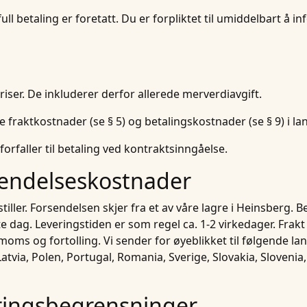
ull betaling er foretatt. Du er forpliktet til umiddelbart å i
riser. De inkluderer derfor allerede merverdiavgift.
e fraktkostnader (se § 5) og betalingskostnader (se § 9) i la
rfaller til betaling ved kontraktsinngåelse.
sendelseskostnader
ller. Forsendelsen skjer fra et av våre lagre i Heinsberg. Be
dag. Leveringstiden er som regel ca. 1-2 virkedager. Frakt 
ms og fortolling. Vi sender for øyeblikket til følgende land
atvia, Polen, Portugal, Romania, Sverige, Slovakia, Slovenia,
eringsbegrensninger