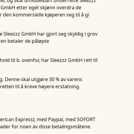
er, og skal umiddelbart underrette Sleezzz
z GmbH etter eget skjønn overdra de
er den kommersielle kjøperen seg til å gi
re Sleezzz GmbH har gjort seg skyldig i grov
eren betaler de påløpte
hold til b. ovenfor, har Sleezzz GmbH rett til
ng. Denne skal utgjøre 30 % av varens
etten til å kreve høyere erstatning.
American Express), med Paypal, med SOFORT
ader for noen av disse betalingsmåtene.