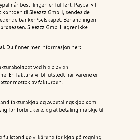
al når bestillingen er fullført. Paypal vil
ert kontoen til Sleezzz GmbH, sendes de
utstedende banken/selskapet. Behandlingen
ngsprosessen. Sleezzz GmbH lagrer ikke
Pal. Du finner mer informasjon her:
fakturabeløpet ved hjelp av en
e. En faktura vil bli utstedt når varene er
 etter mottak av fakturaen.
skland fakturakjøp og avbetalingskjøp som
ig for forbrukere, og at betaling må skje til
De fullstendige vilkårene for kjøp på regning