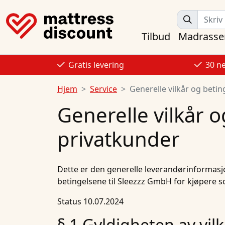
Tilbud
Madrasse
Gratis levering
30 n
Hjem
Service
Generelle vilkår og betin
Generelle vilkår 
privatkunder
Dette er den generelle leverandørinformasj
betingelsene til Sleezzz GmbH for kjøpere s
Status 10.07.2024
§ 1 Gyldigheten av vil