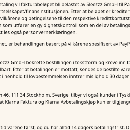
aling vil fakturabeløpet bli belastet av Sleezzz GmbH til Payp
ortselskapet/finansinstitusjonen. Etter at beløpet er kredit
lle vilkårene og betingelsene til den respektive kredittkort
stem som utfører en gyldighetskontroll som en del av betali
gst les også personvernerklæringen.
met, er behandlingen basert på vilkårene spesifisert av Pay
Sleezzz GmbH bekrefte bestillingen i tekstform og kreve inn 
art. Etter at betalingen er mottatt, sendes de bestilte varen
t i henhold til lovbestemmelsen inntrer mislighold 30 dager
 46, 111 34 Stockholm, Sverige, tilbyr vi også kunder i Ty
t Klarna Faktura og Klarna Avbetalingskjøp kun er tilgjengel
id varene først, og du har alltid 14 dagers betalingsfrist. 