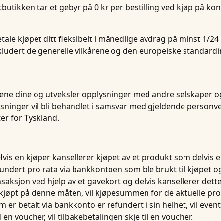
ttbutikken tar et gebyr på 0 kr per bestilling ved kjøp på ko
ale kjøpet ditt fleksibelt i månedlige avdrag på minst 1/24
kludert de generelle vilkårene og den europeiske standardi
ene dine og utveksler opplysninger med andre selskaper og 
ysninger vil bli behandlet i samsvar med gjeldende personv
er for Tyskland.
is en kjøper kansellerer kjøpet av et produkt som delvis er 
efundert pro rata via bankkontoen som ble brukt til kjøpet 
aksjon ved hjelp av et gavekort og delvis kansellerer dette
kjøpt på denne måten, vil kjøpesummen for de aktuelle pro
er betalt via bankkonto er refundert i sin helhet, vil event
en voucher, vil tilbakebetalingen skje til en voucher.