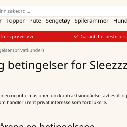
r
Topper
Pute
Sengetøy
Spilerammer
Hund
etters prøvesøvn
Garanti for beste pris
gelser (privatkunder)
og betingelser for Sleez
onen og informasjonen om kontraktsinngåelse, avbestilling
om handler i rent privat interesse som forbrukere.
kårene og betingelsene