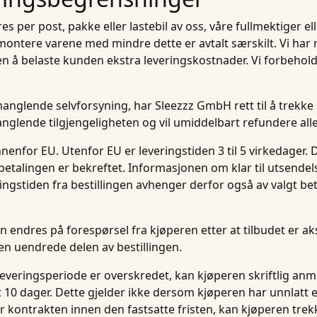
es per post, pakke eller lastebil av oss, våre fullmektiger el
r montere varene med mindre dette er avtalt særskilt. Vi har r
n å belaste kunden ekstra leveringskostnader. Vi forbeholder
manglende selvforsyning, har Sleezzz GmbH rett til å trekke
lende tilgjengeligheten og vil umiddelbart refundere alle
 innenfor EU. Utenfor EU er leveringstiden 3 til 5 virkedager
 betalingen er bekreftet. Informasjonen om klar til utsendels
ingstiden fra bestillingen avhenger derfor også av valgt be
n endres på forespørsel fra kjøperen etter at tilbudet er ak
 den uendrede delen av bestillingen.
en leveringsperiode er overskredet, kan kjøperen skriftlig 
t 10 dager. Dette gjelder ikke dersom kjøperen har unnlatt 
r kontrakten innen den fastsatte fristen, kan kjøperen trek