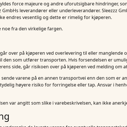
kyldes force majeure og andre uforutsigbare hindringer, som f
 GmbHs leverandører eller underleverandører. Sleezzz GmbH
kke endres vesentlig og dette er rimelig for kjøperen.
 noe fra den virkelige fargen.
n går over på kjøperen ved overlevering til eller manglende 
til den som utfører transporten. Hvis forsendelsen er umuli
ns side, går risikoen over på kjøperen ved melding om at v
 sende varene på en annen transportvei enn den som er angit
delig høyere risiko for forringelse eller tap. Ansvar i henhold
sen var angitt som slike i varebeskrivelsen, kan ikke aner
ing