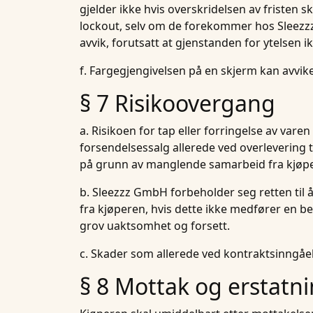
gjelder ikke hvis overskridelsen av fristen s
lockout, selv om de forekommer hos Sleezzz
avvik, forutsatt at gjenstanden for ytelsen i
f. Fargegjengivelsen på en skjerm kan avvike
§ 7 Risikoovergang
a. Risikoen for tap eller forringelse av vare
forsendelsessalg allerede ved overlevering 
på grunn av manglende samarbeid fra kjøpere
b. Sleezzz GmbH forbeholder seg retten til å
fra kjøperen, hvis dette ikke medfører en bety
grov uaktsomhet og forsett.
c. Skader som allerede ved kontraktsinngåel
§ 8 Mottak og erstatn