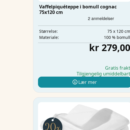
Vaffelpiquéteppe i bomull cognac
75x120 cm
75 x 120 c
Størrelse:
100 % bomul
Materiale:
kr 279,0
Gratis frak
Tilgjengelig umiddelbar
Lær mer