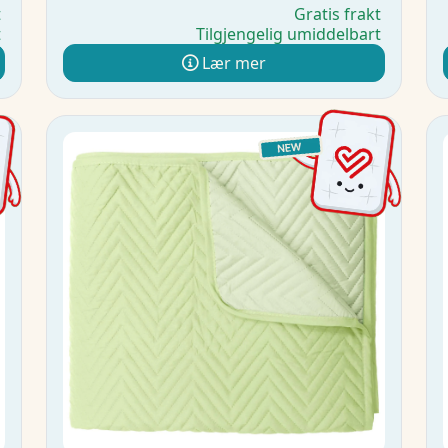
t
Gratis frakt
t
Tilgjengelig umiddelbart
Lær mer