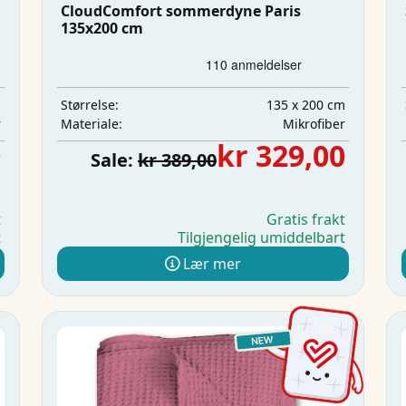
CloudComfort sommerdyne Paris
135x200 cm
m
135 x 200 cm
Størrelse:
r
Mikrofiber
Materiale:
0
kr 329,00
Sale:
kr 389,00
t
Gratis frakt
t
Tilgjengelig umiddelbart
Lær mer