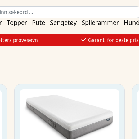
r
Topper
Pute
Sengetøy
Spilerammer
Hund
etters prøvesøvn
Garanti for beste pris