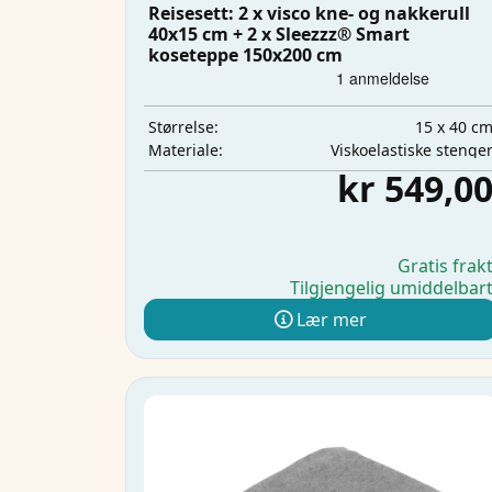
Reisesett: 2 x visco kne- og nakkerull
40x15 cm + 2 x Sleezzz® Smart
koseteppe 150x200 cm
15 x 40 c
Størrelse:
Viskoelastiske stenge
Materiale:
kr 549,0
Gratis frak
Tilgjengelig umiddelbar
Lær mer