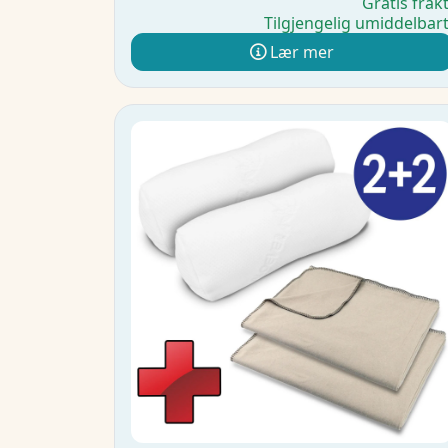
Gratis frak
Tilgjengelig umiddelbar
Lær mer