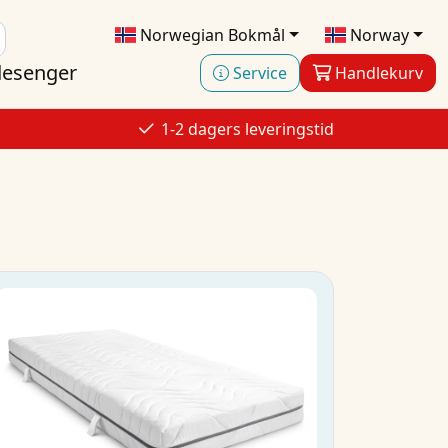
Norwegian Bokmål
Norway
esenger
Service
Handlekurv
1-2 dagers leveringstid