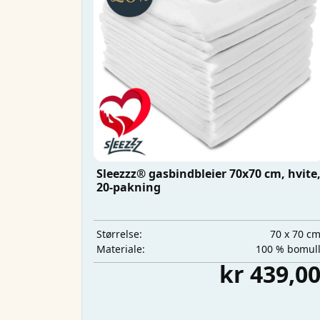
Sleezzz® gasbindbleier 70x70 cm, hvite
20-pakning
70 x 70 c
Størrelse:
100 % bomul
Materiale:
kr 439,0