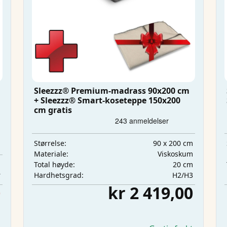
Sleezzz® Premium-madrass 90x200 cm
+ Sleezzz® Smart-koseteppe 150x200
cm gratis
90 x 200 cm
Størrelse:
Viskoskum
Materiale:
m
20 cm
Total høyde:
r
H2/H3
Hardhetsgrad:
0
kr 2 419,00