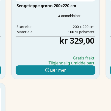
Sengeteppe grønn 200x220 cm
m
200 x 220 cm
Størrelse:
l
100 % polyester
Materiale:
0
kr 329,00
t
Gratis frakt
t
Tilgjengelig umiddelbart
Lær mer