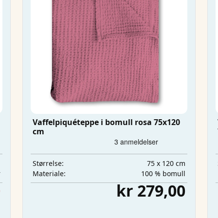
Vaffelpiquéteppe i bomull rosa 75x120
cm
m
75 x 120 cm
Størrelse:
r
100 % bomull
Materiale:
0
kr 279,00