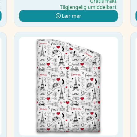
t
Gratis frakt
t
Tilgjengelig umiddelbart
Lær mer