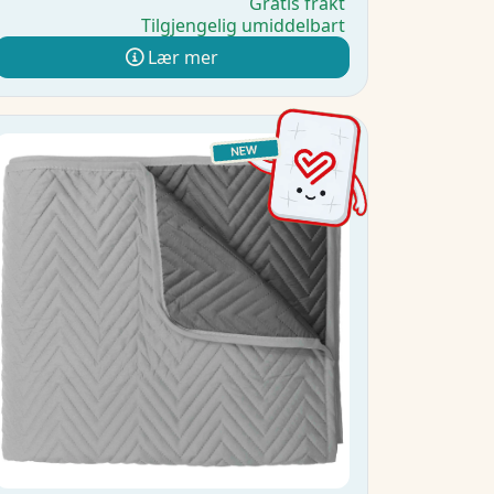
Gratis frakt
Tilgjengelig umiddelbart
Lær mer