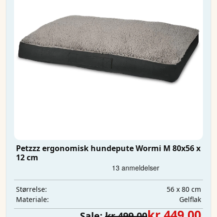
Petzzz ergonomisk hundepute Wormi M 80x56 x
12 cm
56 x 80 cm
Størrelse:
Gelflak
Materiale:
kr 449,00
Sale:
kr 499,00