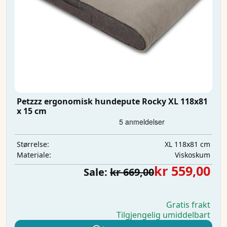
Petzzz ergonomisk hundepute Rocky XL 118x81
x 15 cm
XL 118x81 cm
Størrelse:
Viskoskum
Materiale:
kr 559,00
Sale:
kr 669,00
Gratis frakt
Tilgjengelig umiddelbart