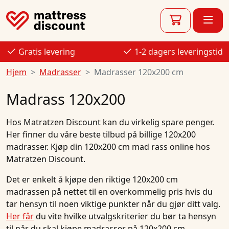
Gratis levering
1-2 dagers leveringstid
Hjem
Madrasser
Madrasser 120x200 cm
Madrass 120x200
Hos
Matratzen Discount
kan du virkelig spare penger.
Her finner du våre beste
tilbud
på
billige
120x200
madrasser.
Kjøp
din
120x200 cm mad
rass
online
hos
Matratzen Discount.
Det er enkelt å kjøpe den riktige 120x200 cm
madrassen på nettet til en overkommelig pris hvis du
tar hensyn til noen viktige punkter når du gjør ditt valg.
Her får
du vite hvilke utvalgskriterier du bør ta hensyn
til når du skal kjøpe madrasser på 120x200 cm.