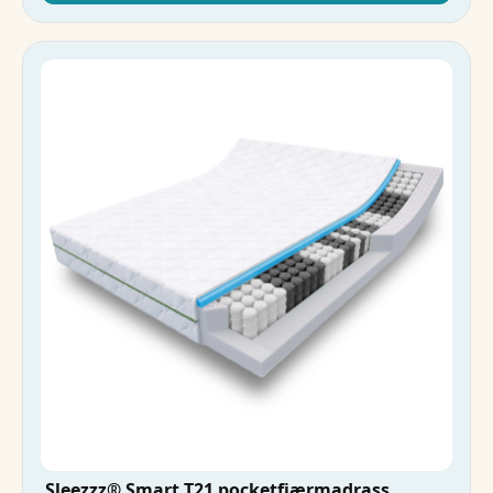
Sleezzz® Smart T21 pocketfjærmadrass