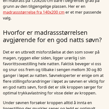
en madrass på 120x200 cm bare i begrenset grad på
grunn av den tilgjengelige plassen. Her er en
madrassstørrelse fra 140x200 cm
er et mer passende
valg.
Hvorfor er madrassstørrelsen
avgjørende for en god natts søvn?
Det er en utbredt misforståelse at den som
sover
på
magen
,
ryggen
eller
siden
, ligger urørlig i sin
favorittsovestilling
hele natten. Faktisk beveger vi oss
og snur oss frem og tilbake i sengen mellom 30 og 80
ganger i løpet av natten. Søvneksperter er enige om at
flere stillingsforandringer i løpet av søvnen er viktig for
en god natts søvn, fordi det er slik kroppen sørger for
optimal trykkavlastning for visse deler av kroppen.
Under søvnen forsøker kroppen alltid å innta en
liggestilling der muskler, sener og ledd er optimalt