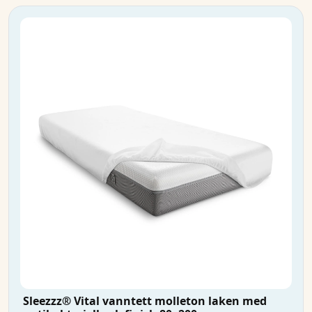
Sleezzz® Vital vanntett molleton laken med