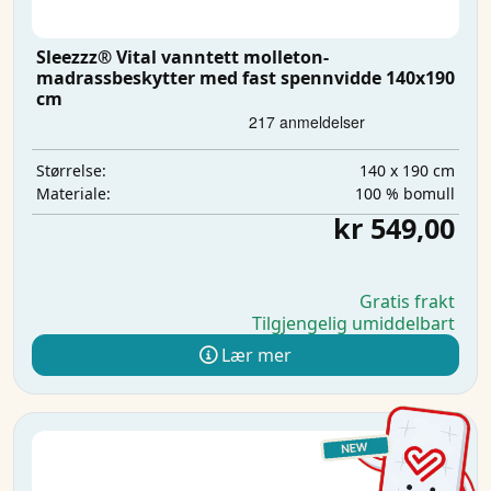
Sleezzz® Vital vanntett molleton-
madrassbeskytter med fast spennvidde 140x190
cm
140 x 190 cm
Størrelse:
100 % bomull
Materiale:
kr 549,00
Gratis frakt
Tilgjengelig umiddelbart
Lær mer