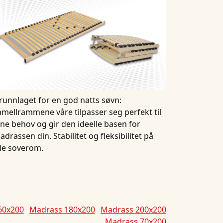
runnlaget for en god natts søvn:
amellrammene våre tilpasser seg perfekt til
ine behov og gir den ideelle basen for
adrassen din. Stabilitet og fleksibilitet på
lle soverom.
60x200
Madrass 180x200
Madrass 200x200
Madrass 70x200