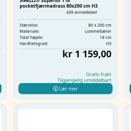
Sleezzz® Superior T18
pocketfjærmadrass 80x200 cm H3
m
80 x 200 cm
Størrelse:
m
Lommefjærer
Materiale:
m
18 cm
Total høyde:
3
H3
Hardhetsgrad:
0
kr 1 159,00
t
Gratis frakt
t
Tilgjengelig umiddelbart
Lær mer