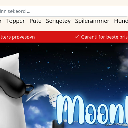
r
Topper
Pute
Sengetøy
Spilerammer
Hund
etters prøvesøvn
Garanti for beste pris