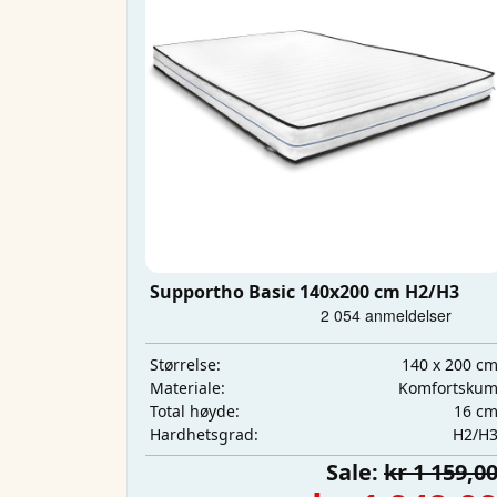
Supportho Basic 140x200 cm H2/H3
140 x 200 c
Størrelse:
Komfortsku
Materiale:
16 c
Total høyde:
H2/H
Hardhetsgrad:
Sale:
kr 1 159,0