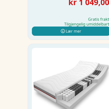
kr 1 049,0
Gratis frak
Tilgjengelig umiddelbar
Lær mer