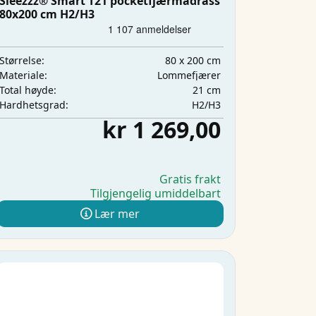
Sleezzz® Smart T21 pocketfjærmadrass
80x200 cm H2/H3
80 x 200 cm
Størrelse:
Lommefjærer
Materiale:
21 cm
Total høyde:
H2/H3
Hardhetsgrad:
kr 1 269,00
Gratis frakt
Tilgjengelig umiddelbart
Lær mer