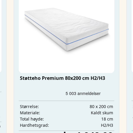
Støtteho Premium 80x200 cm H2/H3
m
m
80 x 200 cm
Størrelse:
m
Kaldt skum
Materiale:
3
18 cm
Total høyde:
H2/H3
0
Hardhetsgrad: