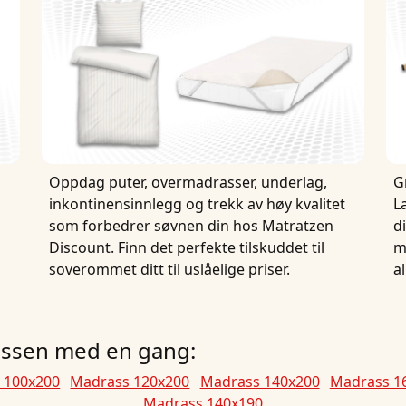
Oppdag puter, overmadrasser, underlag,
G
inkontinensinnlegg og trekk av høy kvalitet
L
som forbedrer søvnen din hos Matratzen
d
Discount. Finn det perfekte tilskuddet til
m
soverommet ditt til uslåelige priser.
a
rassen med en gang:
 100x200
Madrass 120x200
Madrass 140x200
Madrass 1
Madrass 140x190