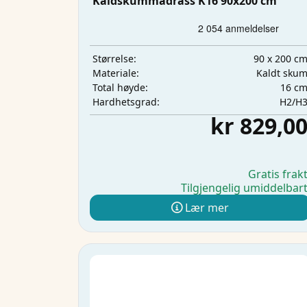
Kaldskummadrass K16 90x200 cm
90 x 200 c
Størrelse:
Kaldt sku
Materiale:
16 c
Total høyde:
H2/H
Hardhetsgrad:
kr 829,0
Gratis frak
Tilgjengelig umiddelbar
Lær mer