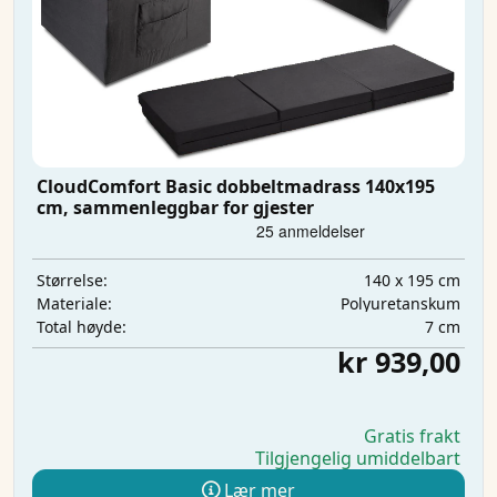
CloudComfort Basic dobbeltmadrass 140x195
cm, sammenleggbar for gjester
140 x 195 cm
Størrelse:
Polyuretanskum
Materiale:
7 cm
Total høyde:
kr 939,00
Gratis frakt
Tilgjengelig umiddelbart
Lær mer