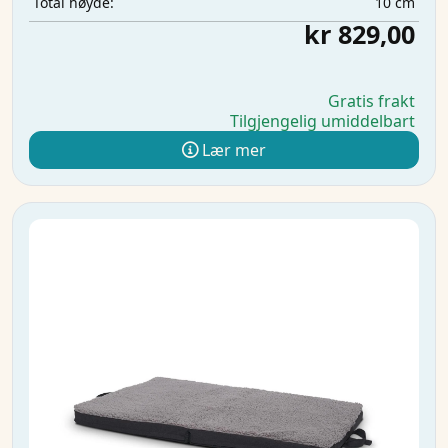
10 cm
Total høyde:
kr 829,00
Gratis frakt
Tilgjengelig umiddelbart
Lær mer