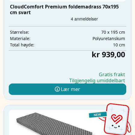
CloudComfort Premium foldemadrass 70x195
cm svart
70 x 195 cm
Størrelse:
Polyuretanskum
Materiale:
10 cm
Total høyde:
kr 939,00
Gratis frakt
Tilgjengelig umiddelbart
Lær mer