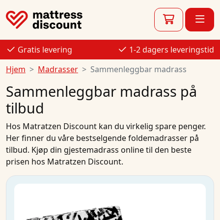
Gratis levering
1-2 dagers leveringstid
Hjem
Madrasser
Sammenleggbar madrass
Sammenleggbar madrass på
tilbud
Hos
Matratzen Discount
kan du virkelig spare penger.
Her finner du våre bestselgende
foldemadrasser
på
tilbud
.
Kjøp
din
gjestemadrass
online
til den
beste
prisen
hos Matratzen Discount.