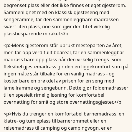
begrenset plass eller det ikke finnes et eget gjesterom.
Sammenlignet med en klassisk gjesteseng med
sengeramme, tar den sammenleggbare madrassen
svært liten plass, noe som gjør den til et virkelig
plassbesparende mirakel.</p
<p>Mens gjesterom står ubrukt mesteparten av året,
men tar opp verdifullt boareal, tar en sammenleggbar
madrass bare opp plass når den virkelig trengs. Som
fleksibel gjestemadrass gir den en liggekomfort som på
ingen måte står tilbake for en vanlig madrass - og
koster bare en brøkdel av prisen for en seng med
lamellramme og sengebunn. Dette gjør foldemadrasser
til en spesielt rimelig løsning for komfortabel
overnatting for små og store overnattingsgjester.</p
<p>Hvis du trenger en komfortabel barnemadrass, en
klatre- og tumleplass til barnerommet eller en
reisemadrass til camping og campingvogn, er en