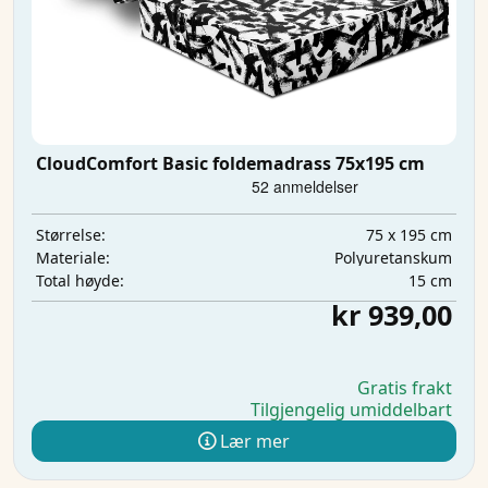
CloudComfort Basic foldemadrass 75x195 cm
75 x 195 cm
Størrelse:
Polyuretanskum
Materiale:
15 cm
Total høyde:
kr 939,00
Gratis frakt
Tilgjengelig umiddelbart
Lær mer