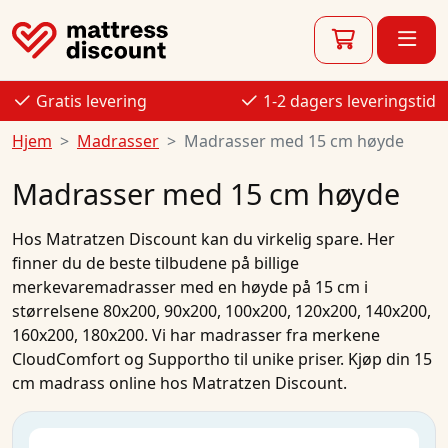
Gratis levering
1-2 dagers leveringstid
Hjem
Madrasser
Madrasser med 15 cm høyde
Madrasser med 15 cm høyde
Hos
Matratzen Discount
kan du virkelig spare. Her
finner du de beste
tilbudene
på
billige
merkevaremadrasser
med en høyde på 15 cm i
størrelsene
80x200
,
90x200
,
100x200
,
120x200
,
140x200
,
160x200
,
180x200
. Vi har
madrasser
fra merkene
CloudComfort
og
Supportho
til unike priser.
Kjøp
din
15
cm madrass
online
hos Matratzen Discount.