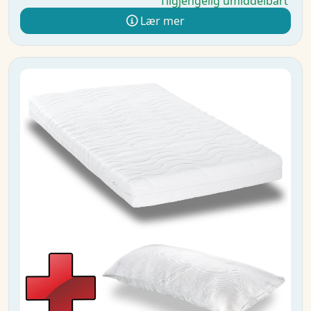
Tilgjengelig umiddelbart
Lær mer