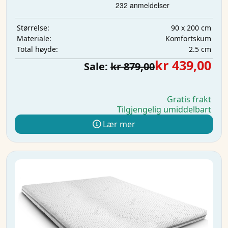
90 x 200 cm
Størrelse:
Komfortskum
Materiale:
2.5 cm
Total høyde:
kr 439,00
Sale:
kr 879,00
Gratis frakt
Tilgjengelig umiddelbart
Lær mer