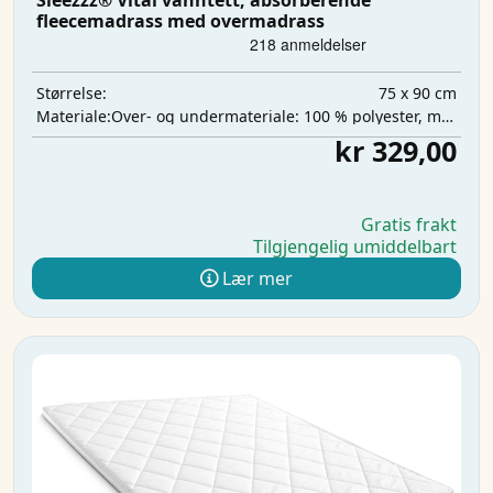
Sleezzz® Vital vanntett, absorberende
fleecemadrass med overmadrass
75 x 90 cm
Størrelse:
Over- og undermateriale: 100 % polyester, mellomlag: 100 % polyuretan, absorberende lag: 100 % polyester
Materiale:
kr 329,00
Gratis frakt
Tilgjengelig umiddelbart
Lær mer