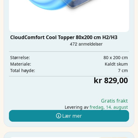
CloudComfort Cool Topper 80x200 cm H2/H3
80 x 200 cm
Størrelse:
Kaldt skum
Materiale:
7 cm
Total høyde:
kr 829,00
Gratis frakt
Levering av
fredag, 14. august
Lær mer