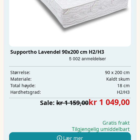
Supportho Lavendel 90x200 cm H2/H3
90 x 200 cm
Størrelse:
Kaldt skum
Materiale:
18 cm
Total høyde:
H2/H3
Hardhetsgrad:
kr 1 049,00
Sale:
kr 1 159,00
Gratis frakt
Tilgjengelig umiddelbart
Lær mer