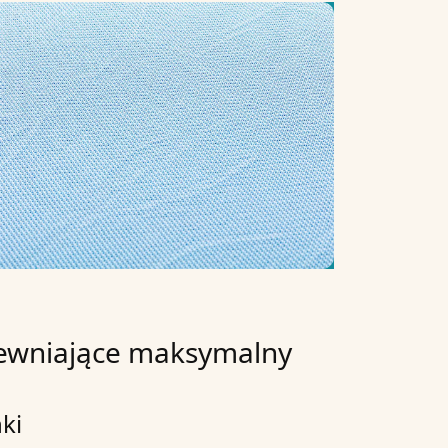
apewniające maksymalny
nki