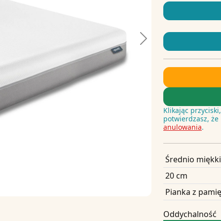
Next
Klikając przycisk
potwierdzasz, że
anulowania
.
Średnio miękki
20 cm
Pianka z pamię
Oddychalność