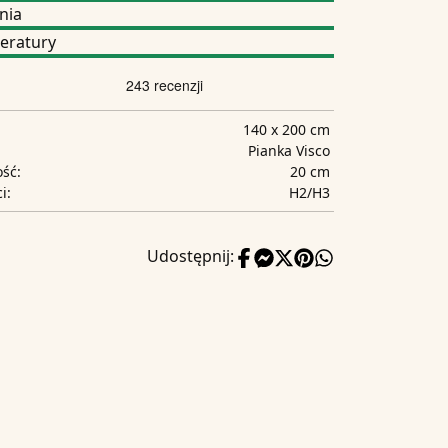
nia
eratury
140 x 200 cm
Pianka Visco
20 cm
ść:
H2/H3
i:
Udostępnij: