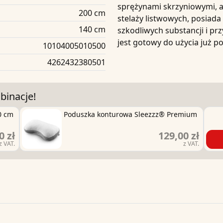
sprężynami skrzyniowymi, a
200 cm
stelaży listwowych, posiada 
140 cm
szkodliwych substancji i prz
jest gotowy do użycia już po
10104005010500
4262432380501
binacje!
0 cm
Poduszka konturowa Sleezzz® Premium
0 zł
129,00 zł
z VAT.
z VAT.