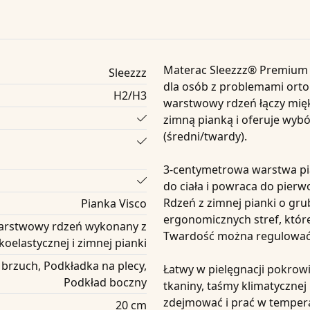
Materac Sleezzz® Premium o
Sleezzz
dla osób z problemami ort
H2/H3
warstwowy rdzeń łączy mięk
zimną pianką i oferuje wyb
(średni/twardy).
3-centymetrowa warstwa pia
do ciała i powraca do pierw
Rdzeń z zimnej pianki o gru
Pianka Visco
ergonomicznych stref, któr
arstwowy rdzeń wykonany z
Twardość można regulować,
koelastycznej i zimnej pianki
brzuch, Podkładka na plecy,
Łatwy w pielęgnacji pokrow
Podkład boczny
tkaniny, taśmy klimatycznej
zdejmować i prać w tempera
20 cm