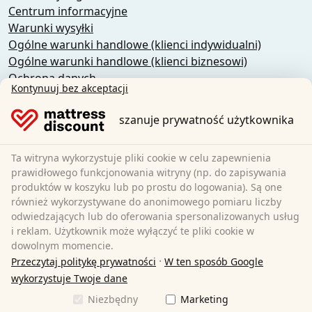
Centrum informacyjne
Warunki wysyłki
Ogólne warunki handlowe (klienci indywidualni)
Ogólne warunki handlowe (klienci biznesowi)
Ochrona danych
Kontynuuj bez akceptacji
Pliki cookie
Polityka anulowania
szanuje prywatność użytkownika
Nadruk
Odstąpienie od umowy
Ta witryna wykorzystuje pliki cookie w celu zapewnienia
prawidłowego funkcjonowania witryny (np. do zapisywania
Sleezzz GmbH
produktów w koszyku lub po prostu do logowania). Są one
Grebbener Str. 7
również wykorzystywane do anonimowego pomiaru liczby
odwiedzających lub do oferowania spersonalizowanych usług
52525 Heinsberg
i reklam. Użytkownik może wyłączyć te pliki cookie w
Niemcy
dowolnym momencie.
E-Mail:
customer-service@matratzen.discount
·
Przeczytaj politykę prywatności
W ten sposób Google
Wszystkie ceny zawierają podatek VAT.
wykorzystuje Twoje dane
Niezbędny
Marketing