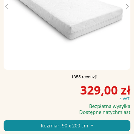
Previous
Ne
329,00 zł
z VAT.
Bezpłatna wysyłka
Dostępne natychmiast
Rozmiar:
90 x 200 cm