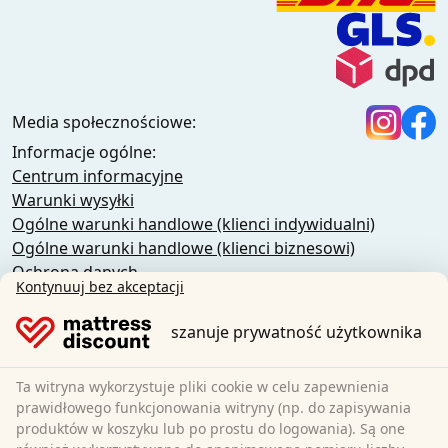
Media społecznościowe:
Informacje ogólne:
Centrum informacyjne
Warunki wysyłki
Ogólne warunki handlowe (klienci indywidualni)
Ogólne warunki handlowe (klienci biznesowi)
Ochrona danych
Kontynuuj bez akceptacji
Pliki cookie
Polityka anulowania
szanuje prywatność użytkownika
Nadruk
Odstąpienie od umowy
Ta witryna wykorzystuje pliki cookie w celu zapewnienia
prawidłowego funkcjonowania witryny (np. do zapisywania
Sleezzz GmbH
produktów w koszyku lub po prostu do logowania). Są one