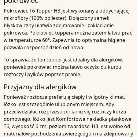
pokrowiec
Pokrowiec
T6 Topper H3
jest wykonany z
oddychającej
mikrofibry
(100% poliester). Dołączony zamek
błyskawiczny ułatwia zdejmowanie
i zakład
anie
pokrowca. Pokrowiec toppera można zatem łatwo prać
w temperaturze 60°. Zapewnia to optymalną higienę i
pozwala rozpocząć dzień od nowa.
To sprawia, że ten topper jest
idealny dla
alergików,
ponieważ pokrowiec można łatwo oczyścić z kurzu,
roztoczy i pyłków poprzez pranie.
Przyjazny dla alergików
Ponieważ roztocza preferują ciepły i wilgotny klimat,
łóżko jest szczególnie ulubionym miejscem. Aby
przeciwdziałać rozprzestrzenianiu się roztoczy kurzu
domowego, łóżko jest
Komfortowa nakładka piankowa
T6, wysokość 6 cm, poziom twardości H3
jest wolne od
materiałów pochodzenia zwierzęcego i ma zdejmowany