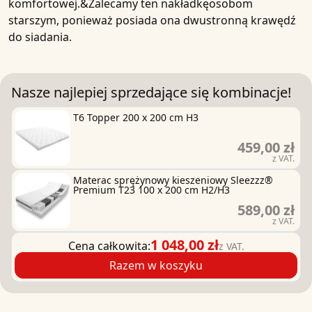
komfortowej.&Zalecamy ten nakładkęosobom
starszym, ponieważ posiada ona dwustronną krawędź
do siadania.
Nasze najlepiej sprzedające się kombinacje!
T6 Topper 200 x 200 cm H3
459,00 zł
z VAT.
Materac sprężynowy kieszeniowy Sleezzz®
Premium T23 100 x 200 cm H2/H3
589,00 zł
z VAT.
1 048,00 zł
Cena całkowita:
z VAT.
Razem w koszyku