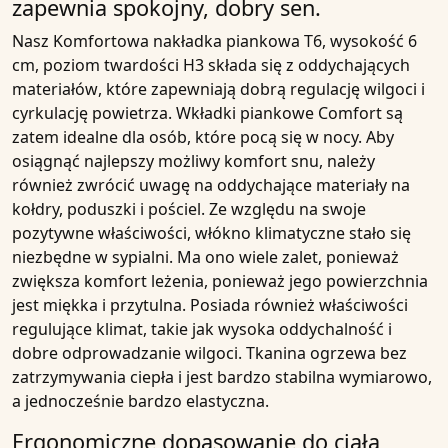
zapewnia spokojny, dobry sen.
Nasz
Komfortowa nakładka piankowa T6, wysokość 6
cm, poziom twardości H3
składa się z
oddychających
materiałów
, które zapewniają dobrą regulację wilgoci i
cyrkulację powietrza. Wkładki piankowe Comfort są
zatem idealne dla osób, które pocą się w nocy. Aby
osiągnąć najlepszy możliwy komfort snu, należy
również zwrócić uwagę na
oddychające materiały
na
kołdry, poduszki i pościel. Ze względu na swoje
pozytywne właściwości, włókno klimatyczne stało się
niezbędne w sypialni. Ma ono wiele zalet, ponieważ
zwiększa komfort leżenia, ponieważ jego powierzchnia
jest miękka i przytulna. Posiada również właściwości
regulujące klimat, takie jak wysoka
oddychalność
i
dobre odprowadzanie wilgoci. Tkanina ogrzewa bez
zatrzymywania ciepła i jest bardzo stabilna wymiarowo,
a jednocześnie bardzo elastyczna.
Ergonomiczne dopasowanie do ciała