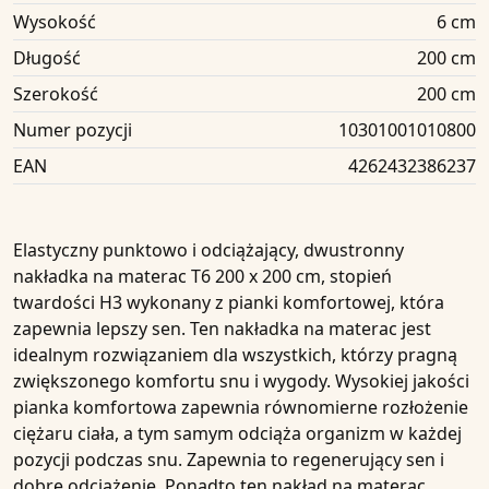
Wysokość
6 cm
Długość
200 cm
Szerokość
200 cm
Numer pozycji
10301001010800
EAN
4262432386237
Elastyczny punktowo i odciążający, dwustronny
nakładka na materac
T6
200 x 200 cm, stopień
twardości H3
wykonany z pianki komfortowej, która
zapewnia lepszy sen. Ten nakładka na materac jest
idealnym rozwiązaniem dla wszystkich, którzy pragną
zwiększonego komfortu snu i wygody. Wysokiej jakości
pianka komfortowa zapewnia równomierne rozłożenie
ciężaru ciała, a tym samym odciąża organizm w każdej
pozycji podczas snu. Zapewnia to regenerujący sen i
dobre odciążenie. Ponadto ten nakład na materac