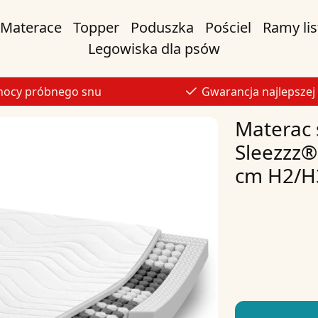
Materace
Topper
Poduszka
Pościel
Ramy li
Legowiska dla psów
nocy próbnego snu
Gwarancja najlepszej
Materac 
Sleezzz®
cm H2/H