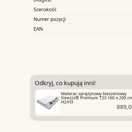
Szerokość
Numer pozycji
EAN
Odkryj, co kupują inni!
Materac sprężynowy kieszeniowy
Sleezzz® Premium T23 160 x 200 c
H2/H3
889,0