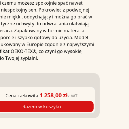
ki czemu możesz spokojnie spać nawet
 niespokojny sen. Pokrowiec z
podwójnej
nie miękki, oddychający i można go prać w
ktyczne
uchwyty do odwracania
ułatwiają
teraca. Zapakowany w formie materaca
sporcie i szybko gotowy do użycia. Model
dukowany w Europie zgodnie z najwyższymi
yfikat OEKO-TEX®
, co czyni go wysokiej
o Twojej sypialni.
1 258,00 zł
Cena całkowita:
z VAT.
Razem w koszyku