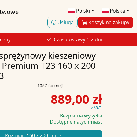
Polski
Polska
stwowe
Usługa
Koszyk na zakupy
 ceny
Czas dostawy 1-2 dni
sprężynowy kieszeniowy
 Premium T23 160 x 200
3
889,00 zł
z VAT.
Bezpłatna wysyłka
Dostępne natychmiast
Rozmiar:
160 x 200 cm