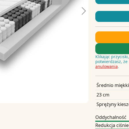
Next
Klikając przycisk
potwierdzasz, że
anulowania
.
Średnio miękki
23 cm
Sprężyny kies
Oddychalność
Redukcja ciśnie