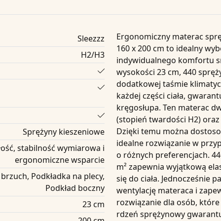
Ergonomiczny materac spr
Sleezzz
160 x 200 cm to idealny wyb
H2/H3
indywidualnego komfortu sn
wysokości
23 cm
,
440 spręż
dodatkowej
taśmie klimatyc
każdej części ciała, gwaran
kręgosłupa. Ten materac d
(
stopień twardości H2
) oraz
Dzięki temu można dostoso
Sprężyny kieszeniowe
idealne rozwiązanie w przyp
ość, stabilność wymiarowa i
o różnych preferencjach.
44
ergonomiczne wsparcie
m²
zapewnia wyjątkową elas
brzuch, Podkładka na plecy,
się do ciała. Jednocześnie
pa
Podkład boczny
wentylację materaca i zapew
rozwiązanie dla osób, które
23 cm
rdzeń sprężynowy gwarantuj
200 cm