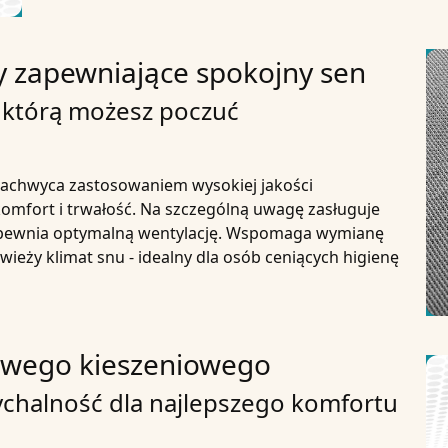
ły zapewniające spokojny sen
, którą możesz poczuć
zachwyca zastosowaniem wysokiej jakości
omfort i trwałość. Na szczególną uwagę zasługuje
apewnia optymalną wentylację. Wspomaga wymianę
ieży klimat snu - idealny dla osób ceniących higienę
owego kieszeniowego
ychalność dla najlepszego komfortu