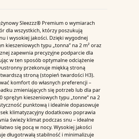
ężynowy Sleezzz® Premium o wymiarach
ór dla wszystkich, którzy poszukują
u i wysokiej jakości. Dzięki wygodnej
yn kieszeniowych typu „tonna” na 2 m²
oraz
znej
zapewnia precyzyjne podparcie dla
tując w ten sposób optymalne odciążenie
wustronny przekonuje miękką stroną
 twardszą stroną (
stopień twardości H3
).
wać komfort do własnych preferencji –
adku zmieniających się potrzeb lub dla par
0 sprężyn kieszeniowych typu „tonne” na 2
tyczność punktową i idealnie dopasowuje
sek klimatyzacyjny
dodatkowo poprawia
nia świeży klimat podczas snu – idealne
 łatwo się pocą w nocy. Wysokiej jakości
e długotrwałą stabilność i minimalizuje