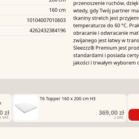
przenoszenie ruchów, dzię
160 cm
wtedy, gdy Twój partner ma
tkaniny stretch
jest przyjem
10104007010603
temperaturze do
60 °C
. Pra
4262432384196
obracanie i odwracanie ma
zwijanego jest łatwy w tran
Sleezzz® Premium
jest pro
standardami i posiada
cert
jakości i trwałym wyborem d
T6 Topper 160 x 200 cm H3
m
0 zł
369,00 zł
z VAT.
z VAT.