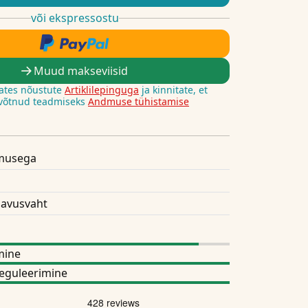
või ekspressostu
Muud makseviisid
ates nõustute
Artiklilepinguga
ja kinnitate, et
 võtnud teadmiseks
Andmuse tühistamise
musega
avusvaht
mine
eguleerimine