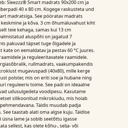
eb: Sleezzz® Smart madrats 90x200 cm ja
iberpadi 40 x 80 cm. Kogege raskusteta und
art madratsiga. See pööratav madrats
keskmine ja kõva. 3 cm õhumäluvahust kiht
elt teie kehaga, samas kui 13 cm
almistatud aluspõhi on jagatud 7
is pakuvad täpset tuge õlgadele ja
t kate on eemaldatav ja pestav 60 °C juures.
raamidele ja reguleeritavatele raamidele.
lergiasõbralik, rullmadrats, vaakumpakendis
krokiust mugavuspadi (40x80)
, mille kerge
ust polster, mis on eriti soe ja hubane ning
uri reguleeriv toime. See
padi
on ideaalne
avad
udusulgedeta voodipesu
. Kasutame
eetset
silikoonitud mikrokiudu
, mis hoiab
ja pehmendavana. Täidis muudab
padja
. See taastab alati oma algse kuju.
Täidise
 üsna lame ja sobib seetõttu igasse
 sellest, kas olete kõhu-, selja- või