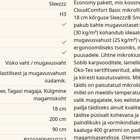
Economy pakett
, mis koosn
Sleezzz
CloudComfort Basic mikrofi
H3
18 cm kõrguse Sleezzz® Sm
pakub kahte mugavustaset: 
(30 kg/m³) kohandub ideaals
mugavusvahust (25 kg/m³) v
ergonoomiliseks tsooniks, m
puusadele. Lihtne mikrokius
Sobib karpvooditele, lamelli
Visko vaht / mugavusvaht
Öko-Tex sertifitseeritud, al
elastilisest ja mugavusvahust
ja kiiresti kasutusvalmis.
Mi
südamik.
täidis on paisutatud mikroki
per, Tagasi magaja, Külgmine
millel on meeldiv temperatu
magamiskoht
valik magajatele, kes eelist
padja
täidiseks ainult kvalit
18 cm
täidise püsivalt kohevana 
200 cm
paindlikuks ja vormikindlaks
90 cm
kaaluga 400 grammi
on padi
magamisasendisse. Olenemata
B10104004010212