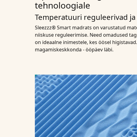
tehnoloogiale
Temperatuuri reguleerivad ja
Sleezzz® Smart madrats on varustatud mate
niiskuse reguleerimise. Need omadused tagav
on ideaalne inimestele, kes öösel higistavad
magamiskeskkonda - ööpäev läbi.