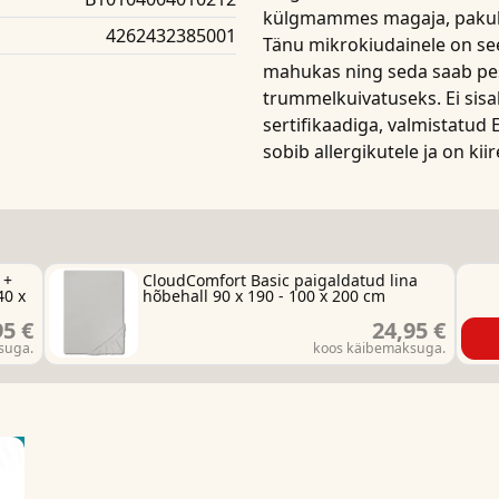
külgmammes magaja, paku
4262432385001
Tänu
mikrokiudainele
on s
mahukas ning seda saab pes
trummelkuivatuseks. Ei sisa
sertifikaadiga, valmistatud 
sobib
allergikutele
ja on
kiir
 +
CloudComfort Basic paigaldatud lina
40 x
hõbehall 90 x 190 - 100 x 200 cm
95 €
24,95 €
suga.
koos käibemaksuga.