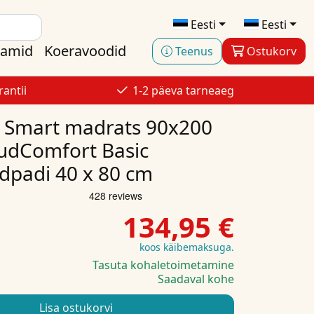
Eesti
Eesti
aamid
Koeravoodid
Teenus
Ostukorv
antii
1-2 päeva tarneaeg
 Smart madrats 90x200
udComfort Basic
dpadi 40 x 80 cm
134,95 €
koos käibemaksuga.
Tasuta kohaletoimetamine
Saadaval kohe
Lisa ostukorvi