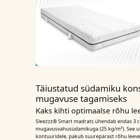
Täiustatud südamiku kon
mugavuse tagamiseks
Kaks kihti optimaalse rõhu l
Sleezzz® Smart madrats ühendab endas 3 c
mugavusvahusüdamikuga (25 kg/m³). See uu
kontuuridele, pakub suurepärast rõhu leeven