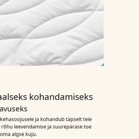
duaalseks kohandamiseks
gavuseks
kehasoojusele ja kohandub täpselt teie
 rõhu leevendamise ja suurepärase toe
 oma algse kuju.