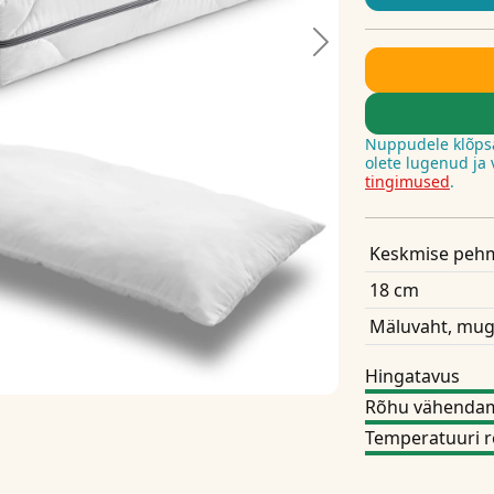
Next
Nuppudele klõps
olete lugenud ja
tingimused
.
Keskmise peh
18 cm
Mäluvaht, mug
Hingatavus
Rõhu vähenda
Temperatuuri r