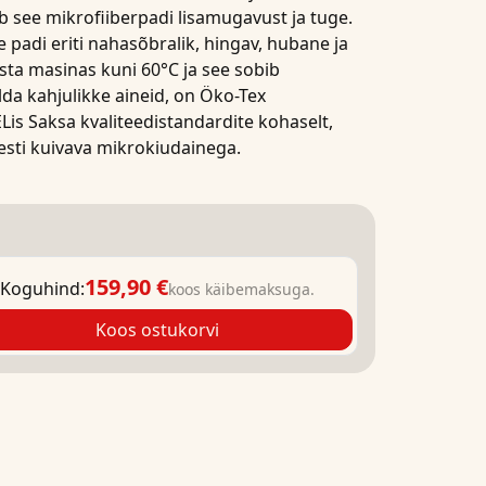
b see
mikrofiiberpadi
lisamugavust ja tuge.
ee
padi
eriti nahasõbralik, hingav, hubane ja
ta masinas kuni 60°C ja see sobib
lda kahjulikke aineid, on Öko-Tex
ELis Saksa kvaliteedistandardite kohaselt,
esti kuivava mikrokiudainega.
159,90 €
Koguhind:
koos käibemaksuga.
Koos ostukorvi