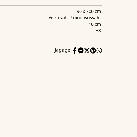
90 x 200 cm
Visko vaht / mugavusvaht
18 cm
H3
Jagage: