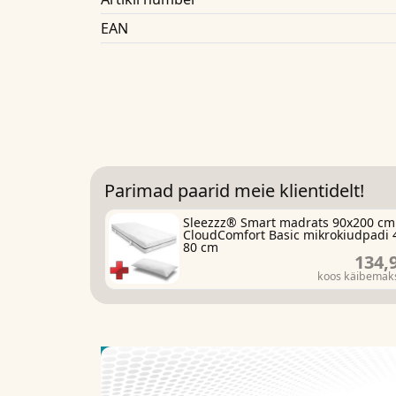
EAN
Parimad paarid meie klientidelt!
Sleezzz® Smart madrats 90x200 cm
CloudComfort Basic mikrokiudpadi 
80 cm
134,
koos käibemak