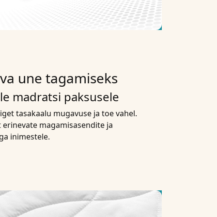
ava une tagamiseks
e madratsi paksusele
get tasakaalu mugavuse ja toe vahel.
t erinevate magamisasendite ja
ga inimestele.