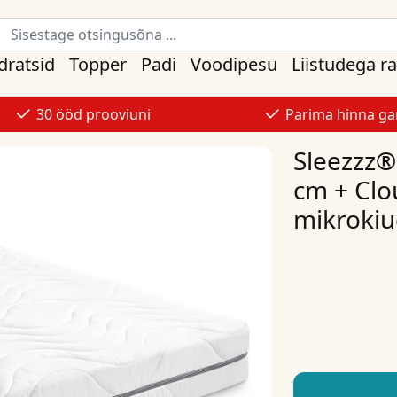
ratsid
Topper
Padi
Voodipesu
Liistudega r
30 ööd prooviuni
Parima hinna gar
Sleezzz®
cm + Clo
mikrokiu