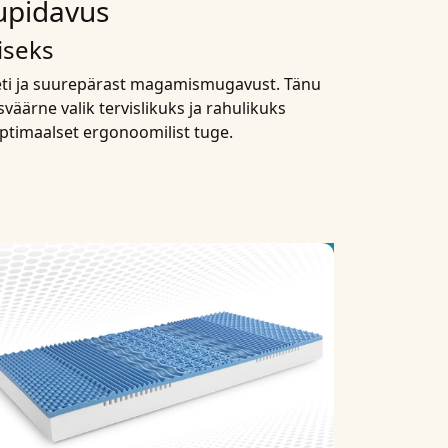
tupidavus
iseks
eti ja suurepärast magamismugavust. Tänu
väärne valik tervislikuks ja rahulikuks
ptimaalset ergonoomilist tuge.