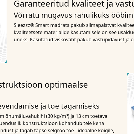
Garanteeritud kvaliteet ja vas
Võrratu mugavus rahulikuks ööbim
Sleezzz® Smart madrats pakub silmapaistvat kvalite
kvaliteetsete materjalide kasutamisele on see usaldus
uneks. Kasutatud viskovaht pakub vastupidavust ja o
struktsioon optimaalse
eevendamise ja toe tagamiseks
m õhumäluvahukihi (30 kg/m³) ja 13 cm toetava
enduslik konstruktsioon kohandub teie keha
dust ja tagab täpse selgroo toe - ideaalne kõigile,