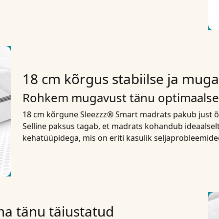
18 cm kõrgus stabiilse ja mug
Rohkem mugavust tänu optimaalsel
18 cm kõrgune Sleezzz® Smart madrats pakub just õi
Selline paksus tagab, et madrats kohandub ideaalsel
kehatüüpidega, mis on eriti kasulik seljaprobleemide
a tänu täiustatud