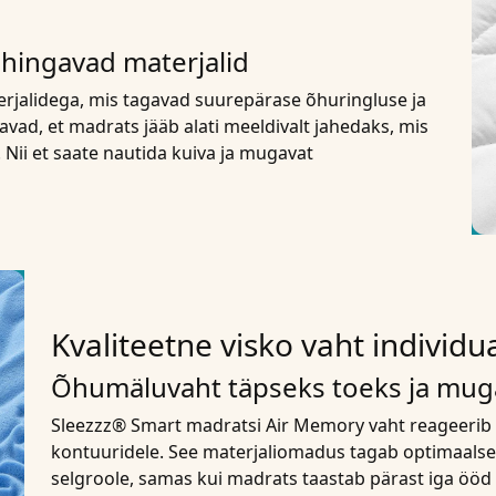
 hingavad materjalid
rjalidega, mis tagavad suurepärase õhuringluse ja
ad, et madrats jääb alati meeldivalt jahedaks, mis
. Nii et saate nautida kuiva ja mugavat
Kvaliteetne visko vaht indivi
Õhumäluvaht täpseks toeks ja mu
Sleezzz® Smart madratsi Air Memory vaht reageerib 
kontuuridele. See materjaliomadus tagab optimaalse
selgroole, samas kui madrats taastab pärast iga ööd