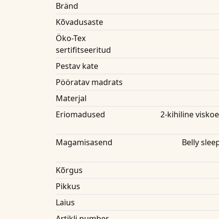
Bränd
Kõvadusaste
Öko-Tex
sertifitseeritud
Pestav kate
Pööratav madrats
Materjal
Eriomadused
2-kihiline visko
Magamisasend
Belly slee
Kõrgus
Pikkus
Laius
Artikli number