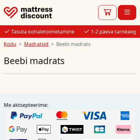
Tasuta kohaletoimetamine
1-2 päeva tarneaeg
Kodu
Madratsid
Beebi madrats
Beebi madrats
Me aktsepteerime: