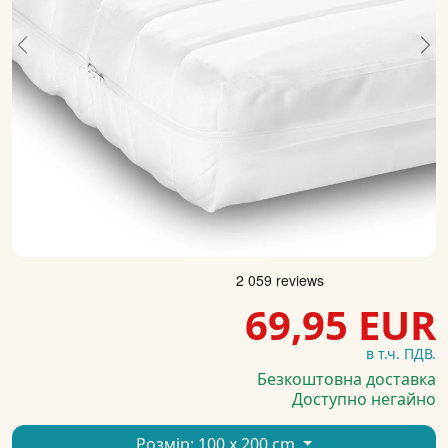
Previous
Ne
69,95 EUR
в т.ч. ПДВ.
Безкоштовна доставка
Доступно негайно
Розмір:
100 x 200 cm