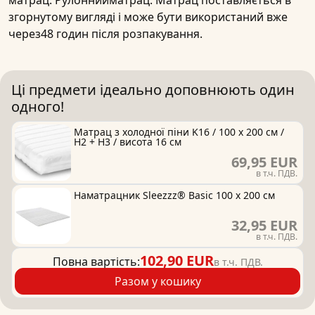
матрац. Рулоннийматрац: Матрац поставляється в
згорнутому вигляді і може бути використаний вже
через48 годин після розпакування.
Ці предмети ідеально доповнюють один
одного!
Матрац з холодної піни K16 / 100 x 200 см /
H2 + H3 / висота 16 см
69,95 EUR
в т.ч. ПДВ.
Наматрацник Sleezzz® Basic 100 x 200 см
32,95 EUR
в т.ч. ПДВ.
102,90 EUR
Повна вартість:
в т.ч. ПДВ.
Разом у кошику