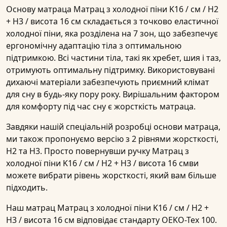
Основу матраца
Матрац з холодної піни K16 / см / H2
+ H3 / висота 16 см
складається з точково еластичної
холодної піни, яка розділена на
7 зон
, що забезпечує
ергономічну адаптацію тіла з оптимальною
підтримкою. Всі частини тіла, такі як хребет, шия і таз,
отримують оптимальну підтримку. Використовувані
дихаючі матеріали забезпечують приємний клімат
для сну в будь-яку пору року. Вирішальним фактором
для комфорту під час сну є
жорсткість
матраца
.
Завдяки нашій спеціальній розробці основи матраца,
ми також пропонуємо версію з 2
рівнями жорсткості
,
H2 та H3
. Просто повернувши ручку
Матрац з
холодної піни K16 / см / H2 + H3 / висота 16 см
ви
можете вибрати
рівень жорсткості
, який вам більше
підходить.
Наш матрац
Матрац з холодної піни K16 / см / H2 +
H3 / висота 16 см
відповідає стандарту OEKO-Tex 100.