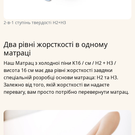
2-в-1 ступінь твердості H2+H3
Два рівні жорсткості в одному
матраці
Наш
Матрац з холодної піни K16 / см / H2 + H3 /
висота 16 см
має два
рівні жорсткості
завдяки
спеціальній розробці основи матраца:
H2 та H3
.
Залежно від того, якій жорсткості ви надаєте
перевагу, вам просто потрібно перевернути
матрац
.