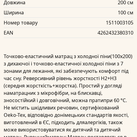
Довжина
200 см
Ширина
100 см
Номер товару
1511003105
EAN
4262432380310
Точково-еластичний матрац з холодної піни(100х200)
з дихаючої і точково-еластичної холодної піни з 7
зонами для лежання, які забезпечують комфорт під
час сну. Реверсивний рівень жорсткості H2+H3
(середня жорсткість+жорстка). Простий у догляді
наматрацник з мікрофібри, на блискавці,
зносостійкий і довговічний, можна пратипри 60 °C.
Не містить шкідливих речовин, сертифікований
Oeko-Tex, відповідно донімецьких стандартів якості,
виготовлений в ЄС, підходить дляалергіків, також
може використовуватися як дитячий та дитячий