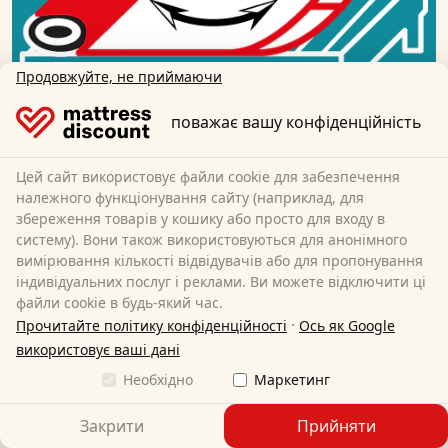
Продовжуйте, не приймаючи
поважає вашу конфіденційність
Цей сайт використовує файли cookie для забезпечення
належного функціонування сайту (наприклад, для
Розгортання
збереження товарів у кошику або просто для входу в
систему). Вони також використовуються для анонімного
Розкачайте матрац на ліжку або рейковому каркасі і
вимірювання кількості відвідувачів або для пропонування
індивідуальних послуг і реклами. Ви можете відключити ці
залиште його відкритим.
файли cookie в будь-який час.
·
Прочитайте політику конфіденційності
Ось як Google
використовує ваші дані
Необхідно
Маркетинг
Закрити
Прийняти