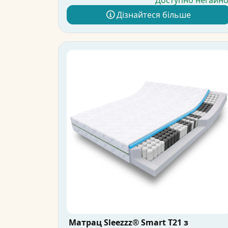
Доступно негайн
Дізнайтеся більше
Матрац Sleezzz® Smart T21 з