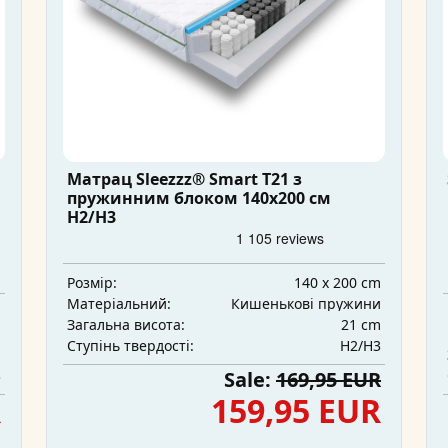
Матрац Sleezzz® Smart T21 з
пружинним блоком 140x200 см
H2/H3
140 x 200 cm
Розмір:
Кишенькові пружини
Матеріальний:
m
21 cm
Загальна висота:
и
H2/H3
Ступінь твердості:
m
3
Sale:
169,95 EUR
R
159,95 EUR