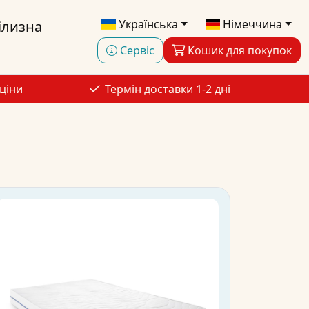
Українська
Німеччина
ілизна
Сервіс
Кошик для покупок
ціни
Термін доставки 1-2 дні