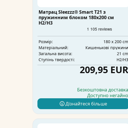
Матрац Sleezzz® Smart T21 з
пружинним блоком 180x200 см
H2/H3
180 x 200 c
Розмір:
Кишенькові пружин
Матеріальний:
21 c
Загальна висота:
H2/H
Ступінь твердості:
209,95 EU
Безкоштовна доставк
Доступно негайн
Дізнайтеся більше