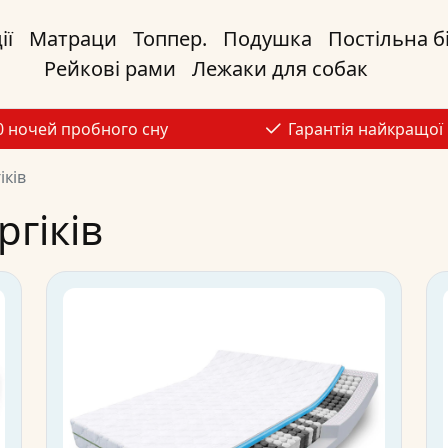
ії
Матраци
Топпер.
Подушка
Постільна б
Рейкові рами
Лежаки для собак
0 ночей пробного сну
Гарантія найкращої 
іків
гіків