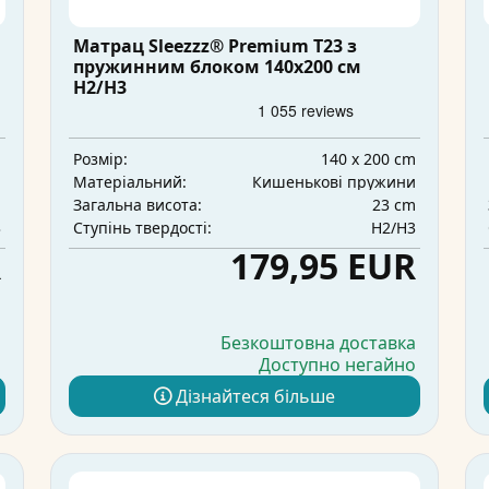
Матрац Sleezzz® Premium T23 з
пружинним блоком 140x200 см
H2/H3
m
140 x 200 cm
Розмір:
и
Кишенькові пружини
Матеріальний:
m
23 cm
Загальна висота:
3
H2/H3
Ступінь твердості:
R
179,95 EUR
а
Безкоштовна доставка
о
Доступно негайно
Дізнайтеся більше