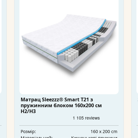
Матрац Sleezzz® Smart T21 з
пружинним блоком 160x200 см
H2/H3
m
160 x 200 cm
Розмір:
а
Кишенькові пружини
Матеріальний: