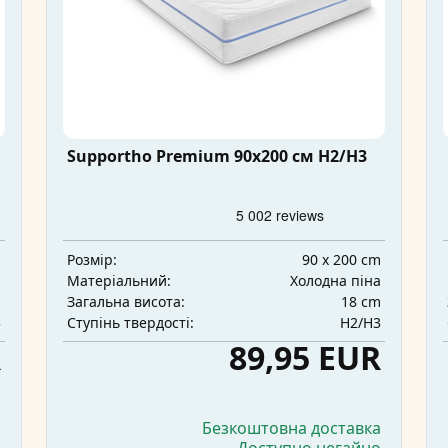
Supportho Premium 90x200 см H2/H3
m
90 x 200 cm
Розмір:
а
Холодна піна
Матеріальний:
m
18 cm
Загальна висота:
3
H2/H3
Ступінь твердості:
R
89,95 EUR
а
Безкоштовна доставка