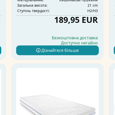
m
21 cm
Загальна висота:
3
H2/H3
Ступінь твердості:
R
189,95 EUR
а
Безкоштовна доставка
о
Доступно негайно
Дізнайтеся більше