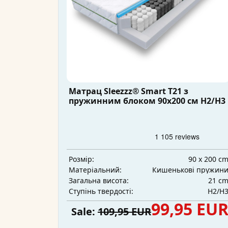
Матрац Sleezzz® Smart T21 з
пружинним блоком 90x200 см H2/H3
90 x 200 c
Розмір:
Кишенькові пружин
Матеріальний:
21 c
Загальна висота:
H2/H
Ступінь твердості:
99,95 EU
Sale:
109,95 EUR