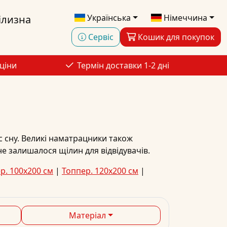
Українська
Німеччина
ілизна
Сервіс
Кошик для покупок
ціни
Термін доставки 1-2 дні
 сну. Великі наматрацники також
е залишалося щілин для відвідувачів.
р. 100x200 см
|
Топпер. 120x200 см
|
Матеріал