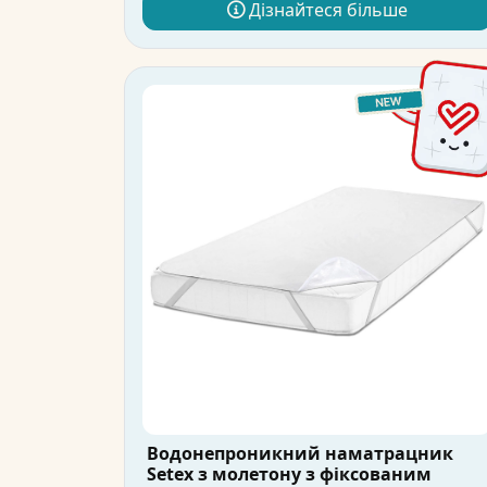
Дізнайтеся більше
Водонепроникний наматрацник
Setex з молетону з фіксованим