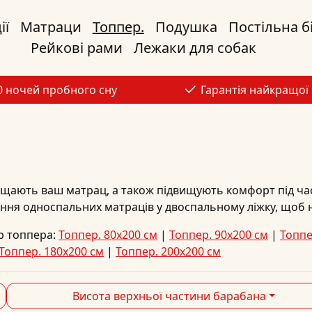
ії
Матраци
Топпер.
Подушка
Постільна б
Рейкові рами
Лежаки для собак
0 ночей пробного сну
Гарантія найкращої 
щають ваш матрац, а також підвищують комфорт під час
ання односпальних матраців у двоспальному ліжку, щоб н
р топпера:
Топпер. 80x200 см
|
Топпер. 90x200 см
|
Топпе
Топпер. 180x200 см
|
Топпер. 200x200 см
Висота верхньої частини барабана