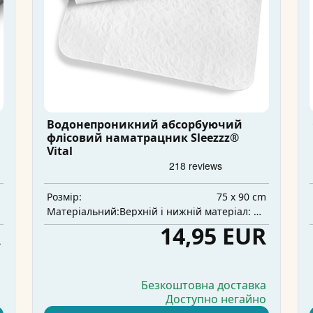
Водонепроникний абсорбуючий
флісовий наматрацник Sleezzz®
Vital
m
75 x 90 cm
Розмір:
а
Верхній і нижній матеріал: 100% поліестер, середній шар: 100% поліуретан, абсорбуючий шар: 100% поліестер
Матеріальний:
R
14,95 EUR
а
Безкоштовна доставка
о
Доступно негайно