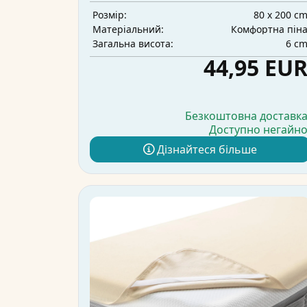
80 x 200 c
Розмір:
Комфортна пін
Матеріальний:
6 c
Загальна висота:
44,95 EU
Безкоштовна доставк
Доступно негайн
Дізнайтеся більше