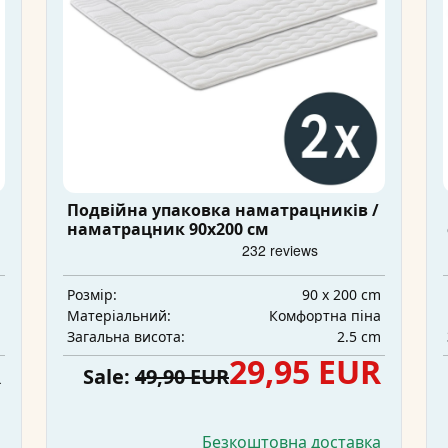
Подвійна упаковка наматрацників /
наматрацник 90x200 см
m
90 x 200 cm
Розмір:
а
Комфортна піна
Матеріальний:
m
2.5 cm
Загальна висота:
R
29,95 EUR
Sale:
49,90 EUR
а
Безкоштовна доставка