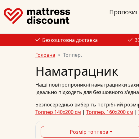
Пропозиц
Безкоштовна доставка
3
Головна
Топпер.
Наматрацник
Наші повітропроникні наматрацники захи
ідеально підходять для безшовного з'єдн
Безпосередньо виберіть потрібний розмі
Топпер 140х200 см
|
Топпер. 160x200 см
|
Розмір топпера