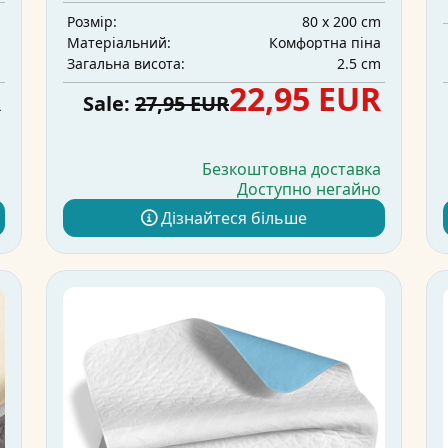
m
80 x 200 cm
Розмір:
а
Комфортна піна
Матеріальний:
m
2.5 cm
Загальна висота:
R
22,95 EUR
Sale:
27,95 EUR
а
Безкоштовна доставка
о
Доступно негайно
Дізнайтеся більше