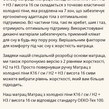
+ H3 / висота 16 см
складається з точково еластичної
холодної піни, яка розділена на
7 зон
, що забезпечує
ергономічну адаптацію тіла з оптимальною
підтримкою. Всі частини тіла, такі як хребет, шия і таз,
отримують оптимальну підтримку. Використовувані
дихаючі матеріали забезпечують приємний клімат
для сну в будь-яку пору року. Вирішальним фактором
для комфорту під час сну є
жорсткість
матраца
.
Завдяки нашій спеціальній розробці основи матраца,
ми також пропонуємо версію з 2
рівнями жорсткості
,
H2 та H3
. Просто повернувши ручку
Матрац з
холодної піни K16 / см / H2 + H3 / висота 16 см
ви
можете вибрати
рівень жорсткості
, який вам більше
підходить.
Наш матрац
Матрац з холодної піни K16 / см / H2 +
H3 / висота 16 см
відповідає стандарту OEKO-Tex 100.