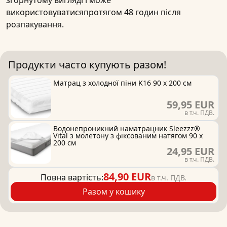
згорнутому вигляді і може
використовуватисяпротягом 48 годин після
розпакування.
Продукти часто купують разом!
Матрац з холодної піни K16 90 x 200 см
59,95 EUR
в т.ч. ПДВ.
Водонепроникний наматрацник Sleezzz®
Vital з молетону з фіксованим натягом 90 x
200 см
24,95 EUR
в т.ч. ПДВ.
84,90 EUR
Повна вартість:
в т.ч. ПДВ.
Разом у кошику