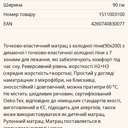
Ширина
90 см
Номер товару
1511003100
EAN
4260740830077
Точково-еластичний матрац з холодної піни(90х200) з
дихаючої і точково-еластичної холодної піни з 7
зонами для лежання, які забезпечують комфорт під
час сну. Реверсивний рівень жорсткості H2+H3
(середня жорсткість+жорстка). Простий у догляді
наматрацник з мікрофібри, на блискавці,
зносостійкий і довговічний, можна пратипри 60 °C.
Не містить шкідливих речовин, сертифікований
Oeko-Tex, відповідно до німецьких стандартів якості,
виготовлений в ЄС, підходить для алергіків, також
може використовуватися як дитячий матрац.
Рулонний матрац: Матрац поставляється в