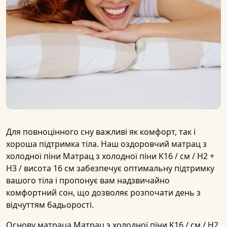
Для повноцінного сну важливі як комфорт, так і
хороша підтримка тіла. Наш оздоровчий матрац з
холодної піни
Матрац з холодної піни K16 / см / H2 +
H3 / висота 16 см
забезпечує оптимальну підтримку
вашого тіла і пропонує вам надзвичайно
комфортний сон, що дозволяє розпочати день з
відчуттям бадьорості.
Основу матраца
Матрац з холодної піни K16 / см / H2