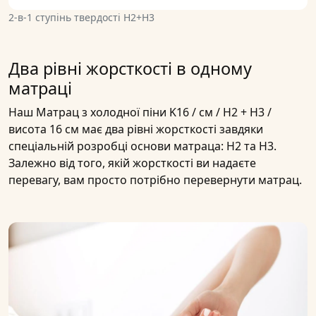
2-в-1 ступінь твердості H2+H3
Два рівні жорсткості в одному
матраці
Наш
Матрац з холодної піни K16 / см / H2 + H3 /
висота 16 см
має два
рівні жорсткості
завдяки
спеціальній розробці основи матраца:
H2 та H3
.
Залежно від того, якій жорсткості ви надаєте
перевагу, вам просто потрібно перевернути
матрац
.