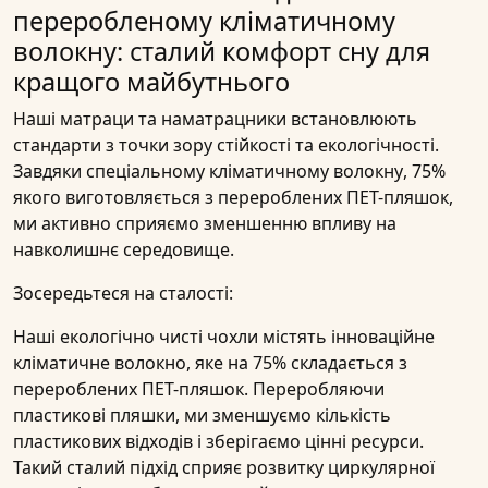
переробленому кліматичному
волокну: сталий комфорт сну для
кращого майбутнього
Наші
матраци
та
наматрацники
встановлюють
стандарти з точки зору
стійкості
та
екологічності
.
Завдяки спеціальному
кліматичному волокну
,
75%
якого виготовляється
з перероблених ПЕТ-пляшок
,
ми активно сприяємо зменшенню впливу на
навколишнє середовище.
Зосередьтеся на сталості:
Наші екологічно чисті
чохли
містять інноваційне
кліматичне волокно, яке на 75% складається з
перероблених ПЕТ-пляшок. Переробляючи
пластикові пляшки, ми зменшуємо кількість
пластикових відходів і зберігаємо цінні ресурси.
Такий сталий підхід сприяє розвитку
циркулярної