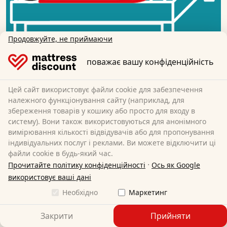
Продовжуйте, не приймаючи
поважає вашу конфіденційність
Розгортання
Цей сайт використовує файли cookie для забезпечення
належного функціонування сайту (наприклад, для
Розкачайте матрац на ліжку або рейковому каркасі і
збереження товарів у кошику або просто для входу в
залиште його відкритим.
систему). Вони також використовуються для анонімного
вимірювання кількості відвідувачів або для пропонування
індивідуальних послуг і реклами. Ви можете відключити ці
файли cookie в будь-який час.
·
Прочитайте політику конфіденційності
Ось як Google
використовує ваші дані
Необхідно
Маркетинг
Закрити
Прийняти