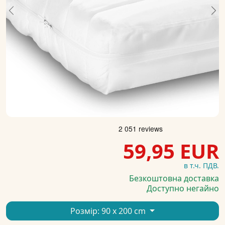
Previous
Ne
59,95 EUR
в т.ч. ПДВ.
Безкоштовна доставка
Доступно негайно
Розмір:
90 x 200 cm