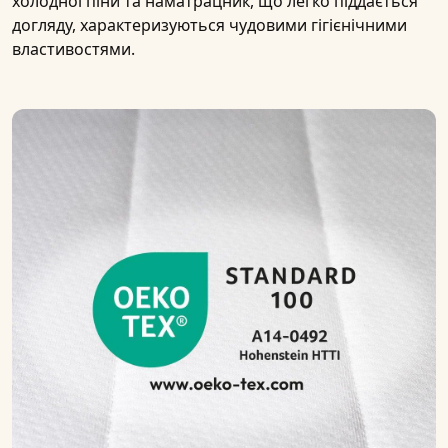
холодної піни
та наматрацник, що легко піддається
догляду, характеризуються чудовими гігієнічними
властивостями.