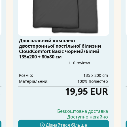
Двоспальний комплект
двосторонньої постільної білизни
CloudComfort Basic чорний/білий
135x200 + 80x80 см
m
а
m
135 x 200 cm
Розмір:
3
100% поліестер
Матеріальний:
R
19,95 EUR
а
Безкоштовна доставка
о
Доступно негайно
Дізнайтеся більше