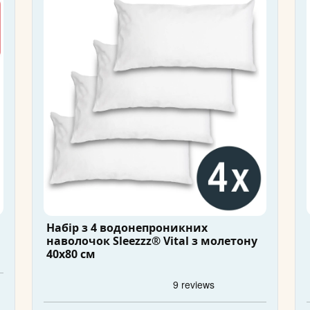
Набір з 4 водонепроникних
наволочок Sleezzz® Vital з молетону
40x80 см
m
а