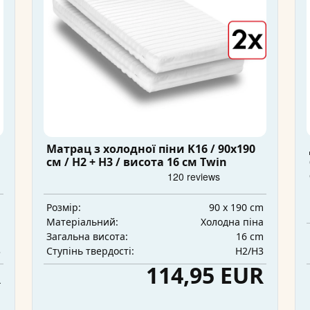
Матрац з холодної піни K16 / 90x190
см / H2 + H3 / висота 16 см Twin
m
90 x 190 cm
Розмір:
а
Холодна піна
Матеріальний:
m
16 cm
Загальна висота:
3
H2/H3
Ступінь твердості:
R
114,95 EUR