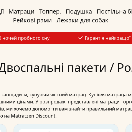
ії
Матраци
Топпер.
Подушка
Постільна б
Рейкові рами
Лежаки для собак
0 ночей пробного сну
Гарантія найкращої 
 Двоспальні пакети / Р
 заощадити, купуючи якісний
матрац
. Купівля
матраца
мо
ідними цінами
. У розпродажі представлені
матраци
торг
ів
, ми хочемо допомогти вам знайти правильний
матра
ою
на Matratzen Discount.