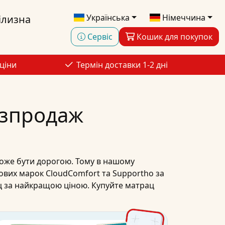
Українська
Німеччина
ілизна
Сервіс
Кошик для покупок
ціни
Термін доставки 1-2 дні
озпродаж
же бути дорогою. Тому в нашому
ових марок
CloudComfort
та
Supportho
за
ц
за
найкращою ціною
.
Купуйте
матрац