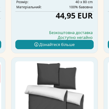
m
40 x 80 cm
Розмір:
3
100% бавовна
Матеріальний:
R
44,95 EUR
а
Безкоштовна доставка
о
Доступно негайно
Дізнайтеся більше