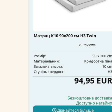
Матрац K10 90x200 см H3 Twin
90 x 200 c
Розмір:
Комфортна пін
Матеріальний:
10 c
Загальна висота:
H
Ступінь твердості:
94,95 EU
Безкоштовна доставк
Доступно негайн
Дізнайтеся більше