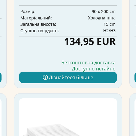
90 x 200 cm
Розмір:
Холодна піна
Матеріальний:
m
15 cm
Загальна висота:
і
H2/H3
Ступінь твердості:
R
134,95 EUR
а
Безкоштовна доставка
о
Доступно негайно
Дізнайтеся більше