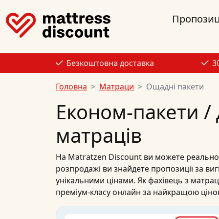
Пропозиц
Безкоштовна доставка
3
Головна
Матраци
Ощадні пакети
Економ-пакети /
матраців
На
Matratzen Discount
ви можете реально
розпродажі
ви знайдете
пропозиції
за
виг
унікальними цінами. Як фахівець з
матрац
преміум-класу
онлайн
за
найкращою цін