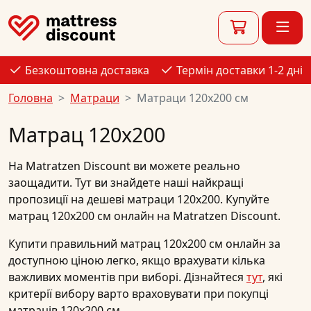
Безкоштовна доставка
Термін доставки 1-2 дні
Головна
Матраци
Матраци 120x200 см
Матрац 120x200
На
Matratzen Discount
ви можете реально
заощадити. Тут ви знайдете наші найкращі
пропозиції
на
дешеві
матраци
120x200
.
Купуйте
матрац 120х200 см
онлайн
на Matratzen Discount.
Купити правильний матрац 120х200 см онлайн за
доступною ціною легко, якщо врахувати кілька
важливих моментів при виборі. Дізнайтеся
тут
, які
критерії вибору варто враховувати при покупці
матраців 120х200 см.