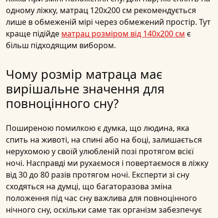
одному ліжку, матрац 120х200 см рекомендується
лише в обмеженій мірі через обмежений простір. Тут
краще підійде
матрац розміром від 140х200 см
є
більш підходящим вибором.
Чому розмір матраца має
вирішальне значення для
повноцінного сну?
Поширеною помилкою є думка, що людина, яка
спить
на
животі
,
на спині
або
на боці
, залишається
нерухомою у своїй улюбленій
позі
протягом всієї
ночі. Насправді ми рухаємося і повертаємося в ліжку
від 30 до 80 разів протягом ночі. Експерти зі сну
сходяться на думці, що багаторазова зміна
положення під час сну важлива для повноцінного
нічного сну, оскільки саме так організм забезпечує