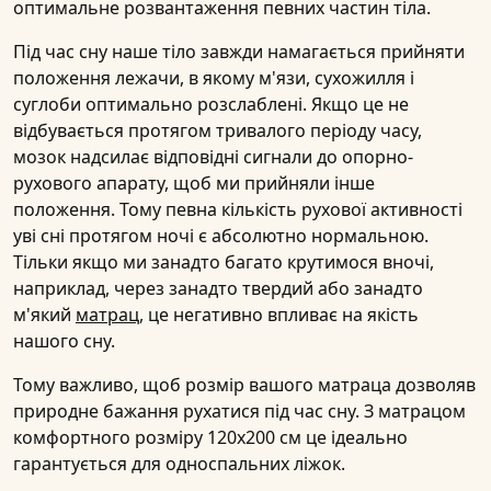
оптимальне розвантаження певних частин тіла.
Під час сну наше тіло завжди намагається прийняти
положення лежачи, в якому м'язи, сухожилля і
суглоби оптимально розслаблені. Якщо це не
відбувається протягом тривалого періоду часу,
мозок надсилає відповідні сигнали до опорно-
рухового апарату, щоб ми прийняли інше
положення. Тому певна кількість рухової активності
уві сні протягом ночі є абсолютно нормальною.
Тільки якщо ми занадто багато крутимося вночі,
наприклад, через занадто твердий або занадто
м'який
матрац
, це негативно впливає на якість
нашого сну.
Тому важливо, щоб розмір вашого матраца дозволяв
природне бажання рухатися під час сну. З матрацом
комфортного розміру 120х200 см це ідеально
гарантується для односпальних ліжок.