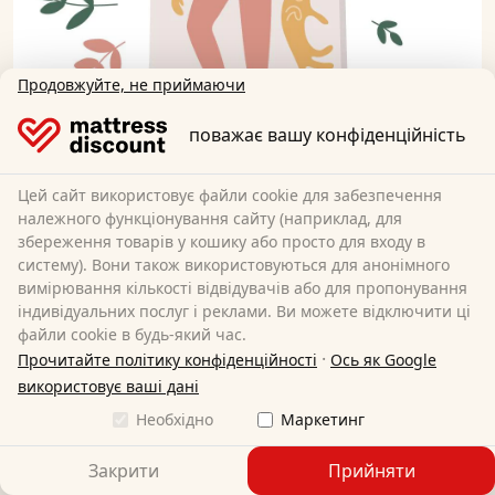
Продовжуйте, не приймаючи
поважає вашу конфіденційність
Цей сайт використовує файли cookie для забезпечення
належного функціонування сайту (наприклад, для
збереження товарів у кошику або просто для входу в
систему). Вони також використовуються для анонімного
Матраци для заднього сидіння
вимірювання кількості відвідувачів або для пропонування
індивідуальних послуг і реклами. Ви можете відключити ці
файли cookie в будь-який час.
Пінопластові матраци розміром
·
Прочитайте політику конфіденційності
Ось як Google
120х200 см - який матеріал підходить?
використовує ваші дані
Необхідно
Маркетинг
Купуючи поролоновий
матрац 120х200 см
, ви можете
вибирати між різними матеріалами з певними
Закрити
Прийняти
властивостями. Найпопулярнішими пінопластовими