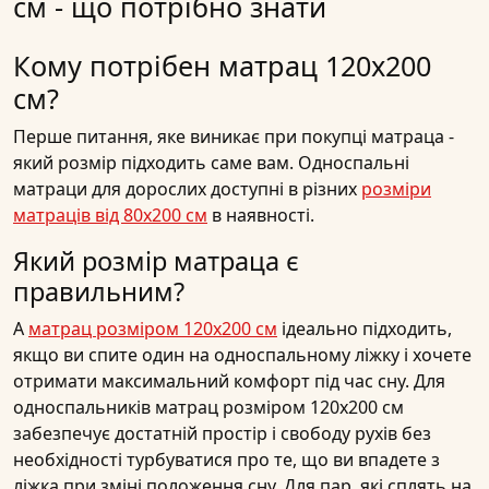
см - що потрібно знати
Кому потрібен матрац 120х200
см?
Перше питання, яке виникає при покупці матраца -
який розмір підходить саме вам. Односпальні
матраци для дорослих доступні в різних
розміри
матраців від 80х200 см
в наявності.
Який розмір матраца є
правильним?
A
матрац розміром 120х200 см
ідеально підходить,
якщо ви спите один на односпальному ліжку і хочете
отримати максимальний комфорт під час сну. Для
односпальників матрац розміром 120х200 см
забезпечує достатній простір і свободу рухів без
необхідності турбуватися про те, що ви впадете з
ліжка при зміні положення сну. Для пар, які сплять на