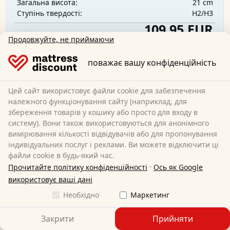
21 cm
Загальна висота:
H2/H3
Ступінь твердості:
109,95 EUR
Продовжуйте, не приймаючи
поважає вашу конфіденційність
Безкоштовна доставка
Доступно негайно
Дізнайтеся більше
Цей сайт використовує файли cookie для забезпечення
належного функціонування сайту (наприклад, для
збереження товарів у кошику або просто для входу в
систему). Вони також використовуються для анонімного
вимірювання кількості відвідувачів або для пропонування
індивідуальних послуг і реклами. Ви можете відключити ці
файли cookie в будь-який час.
·
Прочитайте політику конфіденційності
Ось як Google
використовує ваші дані
Необхідно
Маркетинг
Закрити
Прийняти