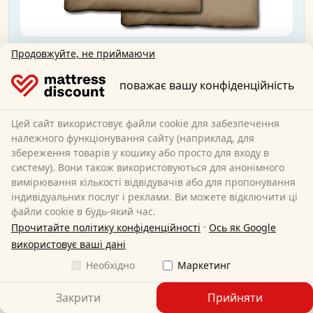
Двоспальна двостороння постільна білизна
Продовжуйте, не приймаючи
Sleezzz® Renforcé мокко/біла 135x200 + 80x80
см
поважає вашу конфіденційність
135 x 200 cm
Розмір:
Цей сайт використовує файли cookie для забезпечення
100% бавовна
Матеріальний:
належного функціонування сайту (наприклад, для
24,95 EUR
збереження товарів у кошику або просто для входу в
систему). Вони також використовуються для анонімного
вимірювання кількості відвідувачів або для пропонування
індивідуальних послуг і реклами. Ви можете відключити ці
Безкоштовна доставка
файли cookie в будь-який час.
Доступно негайно
·
Прочитайте політику конфіденційності
Ось як Google
Дізнайтеся більше
використовує ваші дані
Необхідно
Маркетинг
Закрити
Прийняти