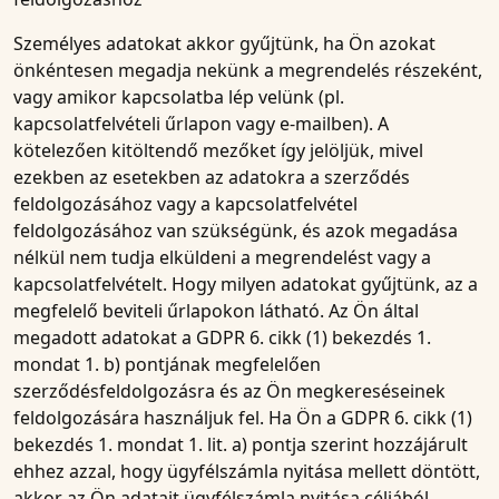
Személyes adatokat akkor gyűjtünk, ha Ön azokat
önkéntesen megadja nekünk a megrendelés részeként,
vagy amikor kapcsolatba lép velünk (pl.
kapcsolatfelvételi űrlapon vagy e-mailben). A
kötelezően kitöltendő mezőket így jelöljük, mivel
ezekben az esetekben az adatokra a szerződés
feldolgozásához vagy a kapcsolatfelvétel
feldolgozásához van szükségünk, és azok megadása
nélkül nem tudja elküldeni a megrendelést vagy a
kapcsolatfelvételt. Hogy milyen adatokat gyűjtünk, az a
megfelelő beviteli űrlapokon látható. Az Ön által
megadott adatokat a GDPR 6. cikk (1) bekezdés 1.
mondat 1. b) pontjának megfelelően
szerződésfeldolgozásra és az Ön megkereséseinek
feldolgozására használjuk fel. Ha Ön a GDPR 6. cikk (1)
bekezdés 1. mondat 1. lit. a) pontja szerint hozzájárult
ehhez azzal, hogy ügyfélszámla nyitása mellett döntött,
akkor az Ön adatait ügyfélszámla nyitása céljából