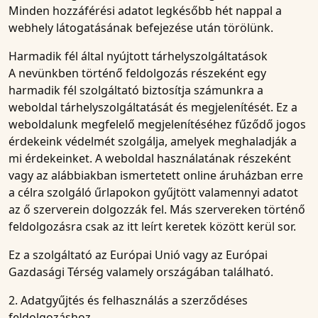
Minden hozzáférési adatot legkésőbb hét nappal a
webhely látogatásának befejezése után törölünk.
Harmadik fél által nyújtott tárhelyszolgáltatások
A nevünkben történő feldolgozás részeként egy
harmadik fél szolgáltató biztosítja számunkra a
weboldal tárhelyszolgáltatását és megjelenítését. Ez a
weboldalunk megfelelő megjelenítéséhez fűződő jogos
érdekeink védelmét szolgálja, amelyek meghaladják a
mi érdekeinket. A weboldal használatának részeként
vagy az alábbiakban ismertetett online áruházban erre
a célra szolgáló űrlapokon gyűjtött valamennyi adatot
az ő szerverein dolgozzák fel. Más szervereken történő
feldolgozásra csak az itt leírt keretek között kerül sor.
Ez a szolgáltató az Európai Unió vagy az Európai
Gazdasági Térség valamely országában található.
2. Adatgyűjtés és felhasználás a szerződéses
feldolgozáshoz