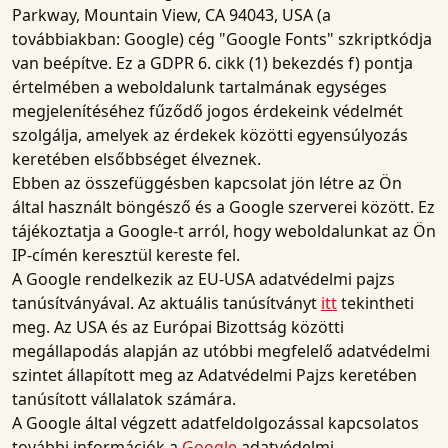
Parkway, Mountain View, CA 94043, USA (a
továbbiakban: Google) cég "Google Fonts" szkriptkódja
van beépítve. Ez a GDPR 6. cikk (1) bekezdés f) pontja
értelmében a weboldalunk tartalmának egységes
megjelenítéséhez fűződő jogos érdekeink védelmét
szolgálja, amelyek az érdekek közötti egyensúlyozás
keretében elsőbbséget élveznek.
Ebben az összefüggésben kapcsolat jön létre az Ön
által használt böngésző és a Google szerverei között. Ez
tájékoztatja a Google-t arról, hogy weboldalunkat az Ön
IP-címén keresztül kereste fel.
A Google rendelkezik az EU-USA adatvédelmi pajzs
tanúsítványával. Az aktuális tanúsítványt
itt
tekintheti
meg. Az USA és az Európai Bizottság közötti
megállapodás alapján az utóbbi megfelelő adatvédelmi
szintet állapított meg az Adatvédelmi Pajzs keretében
tanúsított vállalatok számára.
A Google által végzett adatfeldolgozással kapcsolatos
további információk a
Google
adatvédelmi