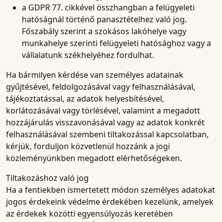
a GDPR 77. cikkével összhangban a felügyeleti
hatóságnál történő panasztételhez való jog.
Főszabály szerint a szokásos lakóhelye vagy
munkahelye szerinti felügyeleti hatósághoz vagy a
vállalatunk székhelyéhez fordulhat.
Ha bármilyen kérdése van személyes adatainak
gyűjtésével, feldolgozásával vagy felhasználásával,
tájékoztatással, az adatok helyesbítésével,
korlátozásával vagy törlésével, valamint a megadott
hozzájárulás visszavonásával vagy az adatok konkrét
felhasználásával szembeni tiltakozással kapcsolatban,
kérjük, forduljon közvetlenül hozzánk a jogi
közleményünkben megadott elérhetőségeken.
Tiltakozáshoz való jog
Ha a fentiekben ismertetett módon személyes adatokat
jogos érdekeink védelme érdekében kezelünk, amelyek
az érdekek közötti egyensúlyozás keretében