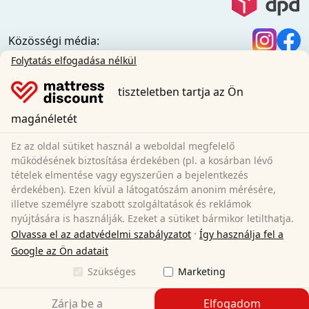
Közösségi média:
Általános információk:
Folytatás elfogadása nélkül
Információs központ
tiszteletben tartja az Ön
Szállítási feltételek
Általános szerződési feltételek (magánügyfelek)
magánéletét
Általános szerződési feltételek (üzleti ügyfelek)
Adatvédelem
Ez az oldal sütiket használ a weboldal megfelelő
Sütik
működésének biztosítása érdekében (pl. a kosárban lévő
tételek elmentése vagy egyszerűen a bejelentkezés
Lemondási szabályzat
érdekében). Ezen kívül a látogatószám anonim mérésére,
Impresszum
illetve személyre szabott szolgáltatások és reklámok
A szerződés visszavonása
nyújtására is használják. Ezeket a sütiket bármikor letilthatja.
·
Olvassa el az adatvédelmi szabályzatot
Így használja fel a
Sleezzz GmbH
Google az Ön adatait
Grebbener Str. 7
Szükséges
Marketing
52525 Heinsberg
Németország
Zárja be a
Elfogadom