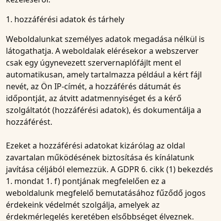
1. hozzáférési adatok és tárhely
Weboldalunkat személyes adatok megadása nélkül is
látogathatja. A weboldalak elérésekor a webszerver
csak egy úgynevezett szervernaplófájlt ment el
automatikusan, amely tartalmazza például a kért fájl
nevét, az Ön IP-címét, a hozzáférés dátumát és
időpontját, az átvitt adatmennyiséget és a kérő
szolgáltatót (hozzáférési adatok), és dokumentálja a
hozzáférést.
Ezeket a hozzáférési adatokat kizárólag az oldal
zavartalan működésének biztosítása és kínálatunk
javítása céljából elemezzük. A GDPR 6. cikk (1) bekezdés
1. mondat 1. f) pontjának megfelelően ez a
weboldalunk megfelelő bemutatásához fűződő jogos
érdekeink védelmét szolgálja, amelyek az
érdekmérlegelés keretében elsőbbséget élveznek.