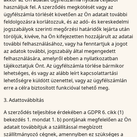
használjuk fel. A szerződés megkötését vagy az
ügyfélszámla törlését követően az Ön adatait további
feldolgozásra korlátozzuk, és az adó- és kereskedelmi
jogszabályok szerinti megőrzési határidők lejárta után
töröljük, kivéve, ha Ön kifejezetten hozzájárult az adatai
további felhasználásához, vagy ha fenntartjuk a jogot
az adatok további, jogszabály által megengedett
felhasználására, amelyről ebben a nyilatkozatban
tájékoztatjuk Önt. Az ügyfélszámla törlése bármikor
lehetséges, és vagy az alább leírt kapcsolattartási
lehetőségre küldött üzenettel, vagy az ügyfélszámlán
erre a célra biztosított funkcióval tehető meg.
3. Adattovábbítás
A szerződés teljesítése érdekében a GDPR 6. cikk (1)
bekezdés 1. mondat 1. b) pontjának megfelelően az Ön
adatait továbbítjuk a szállítással megbízott
szállítmányozó cégnek, amennyiben ez szükséges a