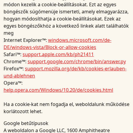
módon kezelik a cookie-beállításokat. Ezt az egyes
böngészők súgómenüje ismerteti, amely elmagyarázza,
hogyan módosíthatja a cookie-beállításokat. Ezek az
egyes böngészőkhöz a következő linkek alatt találhatók
meg
Internet Explorer™:
windows.microsoft.com/de-
DE/windows-vista/Block-or-allow-cookies
Safari™:
support.apple.com/kb/ph21411
Chrome™:
support.google.com/chrome/bin/answer.py
Firefox™:
support.mozilla.org/de/kb/cookies-erlauben-
und-ablehnen
Opera™:
help.opera.com/Windows/10.20/de/cookies.html
Ha a cookie-kat nem fogadja el, weboldalunk működése
korlátozott lehet.
Google betűtípusok
A weboldalon a Google LLC, 1600 Amphitheatre