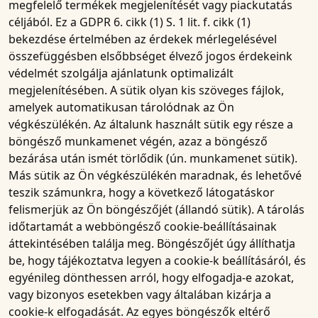
megfelelő termékek megjelenítését vagy piackutatás
céljából. Ez a GDPR 6. cikk (1) S. 1 lit. f. cikk (1)
bekezdése értelmében az érdekek mérlegelésével
összefüggésben elsőbbséget élvező jogos érdekeink
védelmét szolgálja ajánlatunk optimalizált
megjelenítésében. A sütik olyan kis szöveges fájlok,
amelyek automatikusan tárolódnak az Ön
végkészülékén. Az általunk használt sütik egy része a
böngésző munkamenet végén, azaz a böngésző
bezárása után ismét törlődik (ún. munkamenet sütik).
Más sütik az Ön végkészülékén maradnak, és lehetővé
teszik számunkra, hogy a következő látogatáskor
felismerjük az Ön böngészőjét (állandó sütik). A tárolás
időtartamát a webböngésző cookie-beállításainak
áttekintésében találja meg. Böngészőjét úgy állíthatja
be, hogy tájékoztatva legyen a cookie-k beállításáról, és
egyénileg dönthessen arról, hogy elfogadja-e azokat,
vagy bizonyos esetekben vagy általában kizárja a
cookie-k elfogadását. Az egyes böngészők eltérő