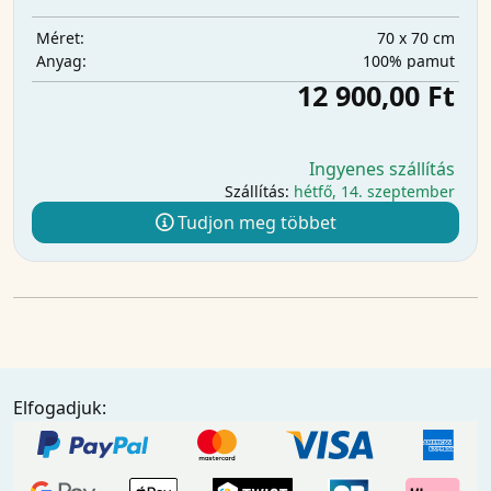
70 x 70 cm
Méret:
100% pamut
Anyag:
12 900,00 Ft
Ingyenes szállítás
Szállítás:
hétfő, 14. szeptember
Tudjon meg többet
Elfogadjuk: