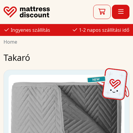
Ingyenes szállítás
1-2 napos szállítási idő
Home
Takaró