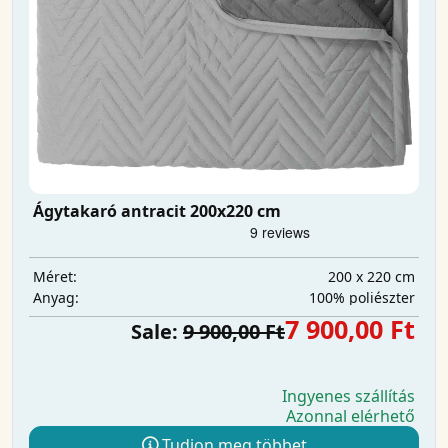
Ágytakaró antracit 200x220 cm
200 x 220 cm
Méret:
100% poliészter
Anyag:
7 900,00 Ft
Sale:
9 900,00 Ft
Ingyenes szállítás
Azonnal elérhető
Tudjon meg többet