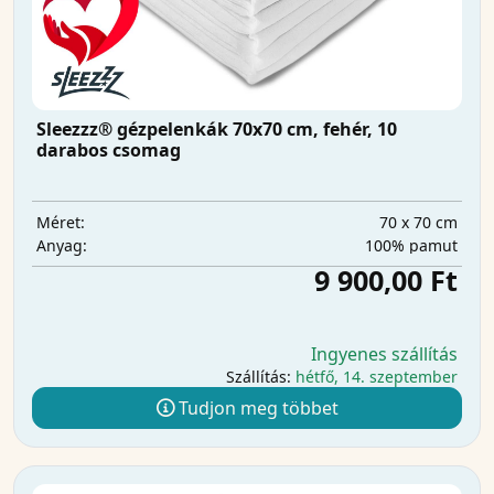
Sleezzz® gézpelenkák 70x70 cm, fehér, 10
darabos csomag
70 x 70 cm
Méret:
100% pamut
Anyag:
9 900,00 Ft
Ingyenes szállítás
Szállítás:
hétfő, 14. szeptember
Tudjon meg többet