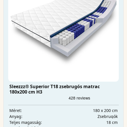
Sleezzz® Superior T18 zsebrugós matrac
180x200 cm H3
180 x 200 cm
Méret:
Zsebrugók
Anyag:
18 cm
Teljes magasság: