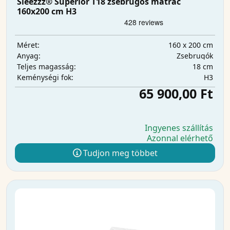
Sleezzz® Superior T18 zsebrugós matrac
160x200 cm H3
160 x 200 cm
Méret:
Zsebrugók
Anyag:
18 cm
Teljes magasság:
H3
Keménységi fok:
65 900,00 Ft
Ingyenes szállítás
Azonnal elérhető
Tudjon meg többet