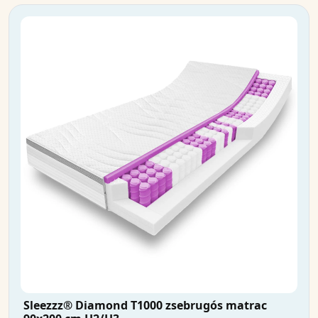
Sleezzz® Diamond T1000 zsebrugós matrac