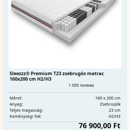
Sleezzz® Premium T23 zsebrugós matrac
160x200 cm H2/H3
160 x 200 cm
Méret:
Zsebrugók
Anyag:
23 cm
Teljes magasság:
H2/H3
Keménységi fok:
76 900,00 Ft