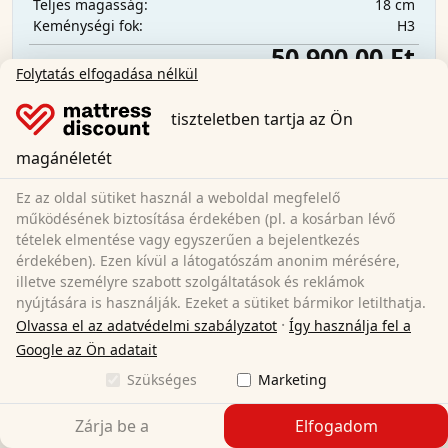
18 cm
Teljes magasság:
H3
Keménységi fok:
50 900,00 Ft
Folytatás elfogadása nélkül
tiszteletben tartja az Ön
Ingyenes szállítás
Azonnal elérhető
magánéletét
Tudjon meg többet
Ez az oldal sütiket használ a weboldal megfelelő
működésének biztosítása érdekében (pl. a kosárban lévő
tételek elmentése vagy egyszerűen a bejelentkezés
érdekében). Ezen kívül a látogatószám anonim mérésére,
illetve személyre szabott szolgáltatások és reklámok
nyújtására is használják. Ezeket a sütiket bármikor letilthatja.
·
Olvassa el az adatvédelmi szabályzatot
Így használja fel a
Google az Ön adatait
Szükséges
Marketing
Zárja be a
Elfogadom