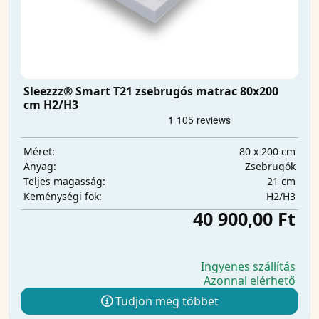
Sleezzz® Smart T21 zsebrugós matrac 80x200
cm H2/H3
80 x 200 cm
Méret:
Zsebrugók
Anyag:
21 cm
Teljes magasság:
H2/H3
Keménységi fok:
40 900,00 Ft
Ingyenes szállítás
Azonnal elérhető
Tudjon meg többet