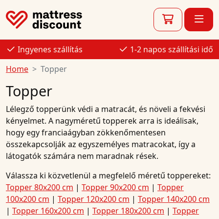
Ingyenes szállítás
1-2 napos szállítási idő
Home
Topper
Topper
Lélegző topperünk védi a matracát, és növeli a fekvési
kényelmet. A nagyméretű topperek arra is ideálisak,
hogy egy franciaágyban zökkenőmentesen
összekapcsolják az egyszemélyes matracokat, így a
látogatók számára nem maradnak rések.
Válassza ki közvetlenül a megfelelő méretű toppereket:
Topper 80x200 cm
|
Topper 90x200 cm
|
Topper
100x200 cm
|
Topper 120x200 cm
|
Topper 140x200 cm
|
Topper 160x200 cm
|
Topper 180x200 cm
|
Topper