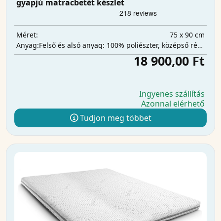
gyapjú matracbetét készlet
75 x 90 cm
Méret:
Felső és alsó anyag: 100% poliészter, középső réteg: 100% poliuretán, nedvszívó réteg: 100% poliészter.
Anyag:
18 900,00 Ft
Ingyenes szállítás
Azonnal elérhető
Tudjon meg többet