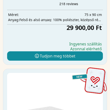
75 x 90 cm
Méret:
Felső és alsó anyag: 100% poliészter, középső réteg: 100% poliuretán, nedvszívó réteg: 100% poliészter.
Anyag:
29 900,00 Ft
Ingyenes szállítás
Azonnal elérhető
Tudjon meg többet