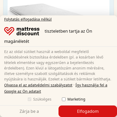
Folytatás elfogadása nélkül
tiszteletben tartja az Ön
magánéletét
Ez az oldal sütiket használ a weboldal megfelelő
működésének biztosítása érdekében (pl. a kosárban lévő
tételek elmentése vagy egyszerűen a bejelentkezés
érdekében). Ezen kívül a látogatószám anonim mérésére,
illetve személyre szabott szolgáltatások és reklámok
nyújtására is használják. Ezeket a sütiket bármikor letilthatja.
·
Olvassa el az adatvédelmi szabályzatot
Így használja fel a
Google az Ön adatait
Szükséges
Marketing
Supportho Premium topper 80x200 cm H3 +
CloudComfort Basic gélpehely párna 40x80 cm
Zárja be a
Elfogadom