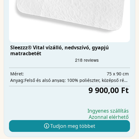
Sleezzz® Vital vízálló, nedvszívó, gyapjú
matracbetét
75 x 90 cm
Méret:
Felső és alsó anyag: 100% poliészter, középső réteg: 100% poliuretán, nedvszívó réteg: 100% poliészter.
Anyag:
9 900,00 Ft
Ingyenes szállítás
Azonnal elérhető
Tudjon meg többet