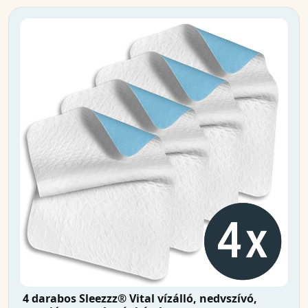
4 darabos Sleezzz® Vital vízálló, nedvszívó,