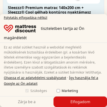
Sleezzz® Premium matrac 140x200 cm +
Sleezzz® Cool gélhab kontúros nyaktámasz
párna
Folytatás elfogadása nélkül
tiszteletben tartja az Ön
140 x 200 cm
Méret:
Visco hab
magánéletét
Anyag:
20 cm
Teljes magasság:
Ez az oldal sütiket használ a weboldal megfelelő
H2/H3
Keménységi fok:
működésének biztosítása érdekében (pl. a kosárban lévő
123 900,00 Ft
tételek elmentése vagy egyszerűen a bejelentkezés
érdekében). Ezen kívül a látogatószám anonim mérésére,
illetve személyre szabott szolgáltatások és reklámok
Ingyenes szállítás
nyújtására is használják. Ezeket a sütiket bármikor letilthatja.
Azonnal elérhető
·
Olvassa el az adatvédelmi szabályzatot
Így használja fel a
Tudjon meg többet
Google az Ön adatait
Szükséges
Marketing
Zárja be a
Elfogadom