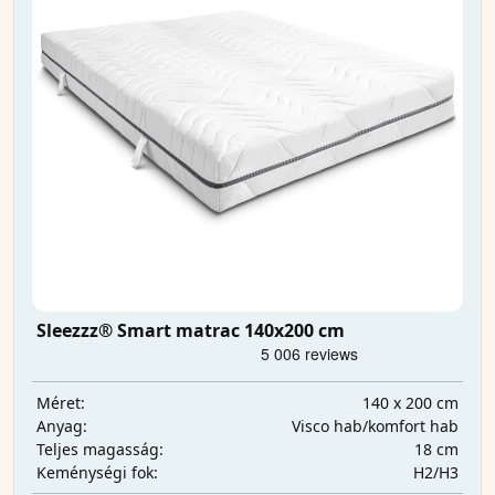
Sleezzz® Smart matrac 140x200 cm
140 x 200 cm
Méret:
Visco hab/komfort hab
Anyag:
18 cm
Teljes magasság:
H2/H3
Keménységi fok: