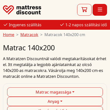
Ingyenes szállítás
1-2 napos szállítási idő
Home
Matracok
Matracok 140x200 cm
Matrac 140x200
A
Matratzen Discountnál
valódi megtakarításokat érhet
el. Itt megtalálja a legjobb
ajánlatainkat
az
olcsó
140x200-as
matracokra.
Vásárolja meg
140x200 cm-es
matracát
online
a Matratzen Discounton.
Matrac magassága
Anyag