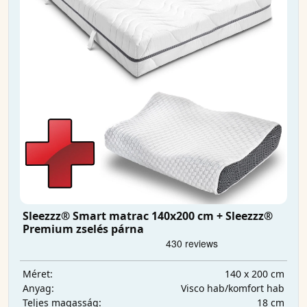
Sleezzz® Smart matrac 140x200 cm + Sleezzz®
Premium zselés párna
140 x 200 cm
Méret:
Visco hab/komfort hab
Anyag:
18 cm
Teljes magasság: