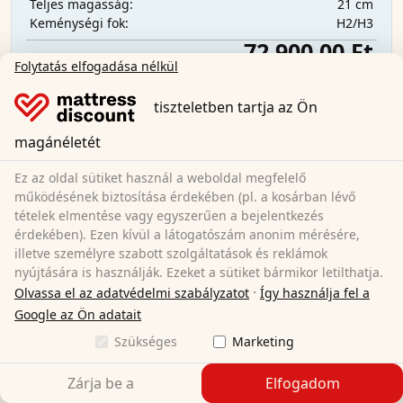
21 cm
Teljes magasság:
H2/H3
Keménységi fok:
72 900,00 Ft
Folytatás elfogadása nélkül
tiszteletben tartja az Ön
Ingyenes szállítás
Azonnal elérhető
magánéletét
Tudjon meg többet
Ez az oldal sütiket használ a weboldal megfelelő
működésének biztosítása érdekében (pl. a kosárban lévő
tételek elmentése vagy egyszerűen a bejelentkezés
érdekében). Ezen kívül a látogatószám anonim mérésére,
illetve személyre szabott szolgáltatások és reklámok
nyújtására is használják. Ezeket a sütiket bármikor letilthatja.
·
Olvassa el az adatvédelmi szabályzatot
Így használja fel a
Google az Ön adatait
Szükséges
Marketing
Zárja be a
Elfogadom