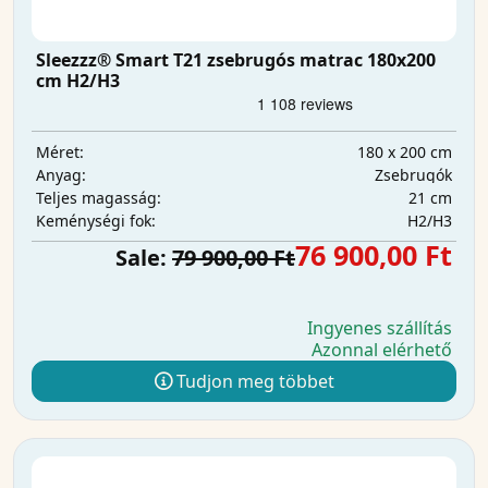
Sleezzz® Smart T21 zsebrugós matrac 180x200
cm H2/H3
180 x 200 cm
Méret:
Zsebrugók
Anyag:
21 cm
Teljes magasság:
H2/H3
Keménységi fok:
76 900,00 Ft
Sale:
79 900,00 Ft
Ingyenes szállítás
Azonnal elérhető
Tudjon meg többet