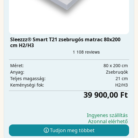
Sleezzz® Smart T21 zsebrugós matrac 80x200
cm H2/H3
80 x 200 cm
Méret:
Zsebrugók
Anyag:
21 cm
Teljes magasság:
H2/H3
Keménységi fok:
39 900,00 Ft
Ingyenes szállítás
Azonnal elérhető
Tudjon meg többet