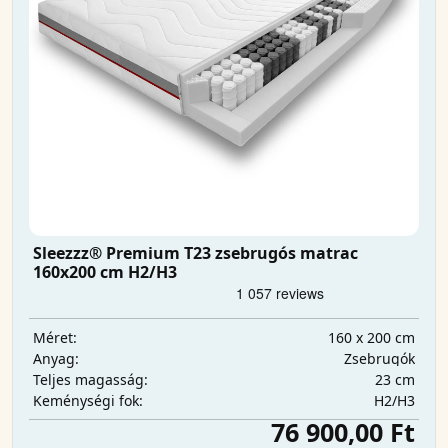
Sleezzz® Premium T23 zsebrugós matrac
160x200 cm H2/H3
160 x 200 cm
Méret:
Zsebrugók
Anyag:
23 cm
Teljes magasság:
H2/H3
Keménységi fok:
76 900,00 Ft