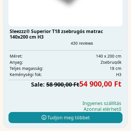
Sleezzz® Superior T18 zsebrugós matrac
140x200 cm H3
140 x 200 cm
Méret:
Zsebrugók
Anyag:
18 cm
Teljes magasság:
H3
Keménységi fok:
54 900,00 Ft
Sale:
58 900,00 Ft
Ingyenes szállítás
Azonnal elérhető
Tudjon meg többet