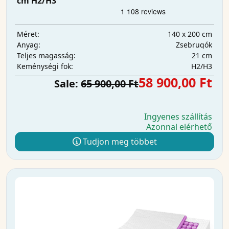
cm H2/H3
140 x 200 cm
Méret:
Zsebrugók
Anyag:
21 cm
Teljes magasság:
H2/H3
Keménységi fok:
58 900,00 Ft
Sale:
65 900,00 Ft
Ingyenes szállítás
Azonnal elérhető
Tudjon meg többet