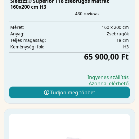
Sleezzz® Superior T18 zsebrugós matrac
160x200 cm H3
160 x 200 cm
Méret:
Zsebrugók
Anyag:
18 cm
Teljes magasság:
H3
Keménységi fok:
65 900,00 Ft
Ingyenes szállítás
Azonnal elérhető
Tudjon meg többet