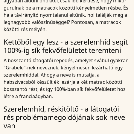
ágyában aludni önökkel, csak idő kérdése, hogy mikor
gurulnak be a matracok közötti kényelmetlen résbe. És
ha a távirányító nyomtalanul eltűnik, hol találják meg a
legnagyobb valószínűséggel? Pontosan, a
matracok
közötti rés mélyén.
Kettőből egy lesz - a szerelemhíd segít
100%-ig sík fekvőfelületet teremteni
A
bosszantó látogatói repedés
, amelyet svábul gyakran
"Gräbele"-nek neveznek, kényelmesen lezárható egy
szerelemhíddal. Ahogy a neve is mutatja, a
habszivacsból készült ék lezárja a két matrac közötti
bosszantó rést, és így 100%-ban sík fekvőfelületet hoz
létre a franciaágyban.
Szerelemhíd, réskitöltő - a látogatói
rés problémamegoldójának sok neve
van