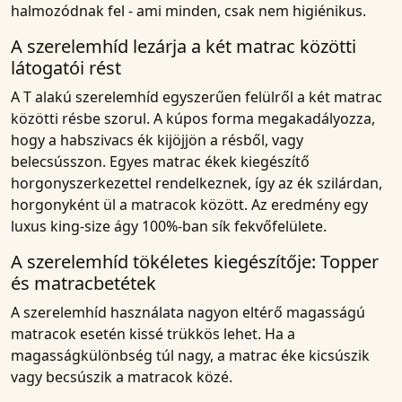
halmozódnak fel - ami minden, csak nem higiénikus.
A szerelemhíd lezárja a két matrac közötti
látogatói rést
A T alakú szerelemhíd egyszerűen felülről a két matrac
közötti résbe szorul. A kúpos forma megakadályozza,
hogy a habszivacs ék kijöjjön a résből, vagy
belecsússzon. Egyes matrac ékek kiegészítő
horgonyszerkezettel rendelkeznek, így az ék szilárdan,
horgonyként ül a matracok között. Az eredmény egy
luxus king-size ágy 100%-ban sík fekvőfelülete.
A szerelemhíd tökéletes kiegészítője: Topper
és matracbetétek
A szerelemhíd használata nagyon eltérő magasságú
matracok esetén kissé trükkös lehet. Ha a
magasságkülönbség túl nagy, a matrac éke kicsúszik
vagy becsúszik a matracok közé.