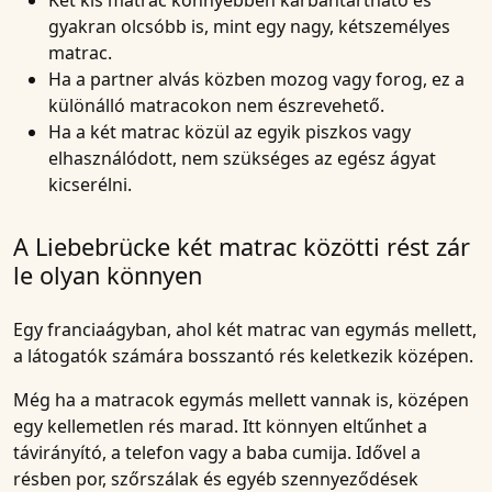
Két kis matrac könnyebben karbantartható és
gyakran olcsóbb is, mint egy nagy, kétszemélyes
matrac.
Ha a partner alvás közben mozog vagy forog, ez a
különálló matracokon nem észrevehető.
Ha a két matrac közül az egyik piszkos vagy
elhasználódott, nem szükséges az egész ágyat
kicserélni.
A Liebebrücke két matrac közötti rést zár
le olyan könnyen
Egy franciaágyban, ahol két matrac van egymás mellett,
a látogatók számára bosszantó rés keletkezik középen.
Még ha a matracok egymás mellett vannak is, középen
egy kellemetlen rés marad. Itt könnyen eltűnhet a
távirányító, a telefon vagy a baba cumija. Idővel a
résben por, szőrszálak és egyéb szennyeződések