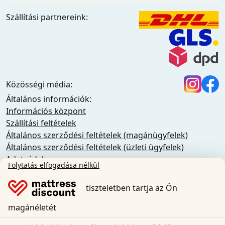
Szállítási partnereink:
Közösségi média:
Általános információk:
Információs központ
Szállítási feltételek
Általános szerződési feltételek (magánügyfelek)
Általános szerződési feltételek (üzleti ügyfelek)
Adatvédelem
Folytatás elfogadása nélkül
Sütik
Lemondási szabályzat
tiszteletben tartja az Ön
Impresszum
A szerződés visszavonása
magánéletét