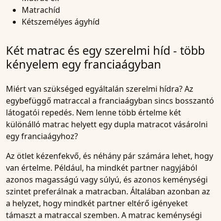
Matrachíd
Kétszemélyes ágyhíd
Két matrac és egy szerelmi híd - több
kényelem egy franciaágyban
Miért van szükséged egyáltalán
szerelmi hídra
? Az
egybefüggő matraccal a franciaágyban sincs bosszantó
látogatói repedés. Nem lenne több értelme két
különálló matrac helyett egy dupla matracot vásárolni
egy franciaágyhoz?
Az ötlet kézenfekvő, és néhány pár számára lehet, hogy
van értelme. Például, ha mindkét partner nagyjából
azonos magasságú vagy súlyú, és azonos keménységi
szintet preferálnak a matracban. Általában azonban az
a helyzet, hogy mindkét partner eltérő igényeket
támaszt a matraccal szemben. A matrac keménységi