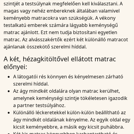
szintjét a testsúlynak megfelelően kell kiválasztani. A
magas vagy nehéz embereknek általában valamivel
keményebb matracokra van szükségük. A vékony
testalkatú emberek számára lágyabb keménységű
matrac ajánlott. Ezt nem tudja biztosítani egyetlen
matrac. Az alvásszakértők ezért két különálló matracot
ajánlanak összekötő szerelmi híddal.
A két, hézagkitöltővel ellátott matrac
előnyei:
A látogatói rés könnyen és kényelmesen zárható
szerelmi híddal.
Az ágy mindkét oldalára olyan
matrac
kerülhet,
amelynek keménységi szintje tökéletesen igazodik
a partner testsúlyához.
Különálló léckeretekkel külön-külön beállítható az
ágy mindkét oldalának kényelme. Az egyik oldal egy
kicsit keményebbre, a másik egy kicsit puhábbra.