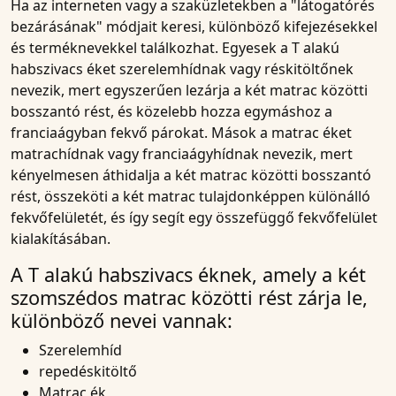
Ha az interneten vagy a szaküzletekben a "látogatórés
bezárásának" módjait keresi, különböző kifejezésekkel
és terméknevekkel találkozhat. Egyesek a T alakú
habszivacs éket szerelemhídnak vagy
réskitöltőnek
nevezik, mert egyszerűen lezárja a két matrac közötti
bosszantó rést, és közelebb hozza egymáshoz a
franciaágyban fekvő párokat. Mások a matrac éket
matrachídnak vagy franciaágyhídnak nevezik, mert
kényelmesen áthidalja a két matrac közötti bosszantó
rést, összeköti a két matrac tulajdonképpen különálló
fekvőfelületét, és így segít egy összefüggő fekvőfelület
kialakításában.
A T alakú habszivacs éknek, amely a két
szomszédos matrac közötti rést zárja le,
különböző nevei vannak:
Szerelemhíd
repedéskitöltő
Matrac ék