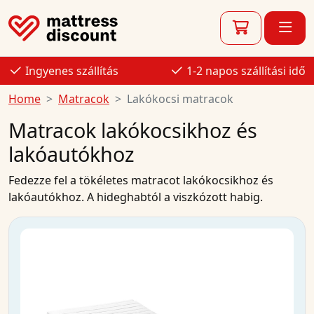
Ingyenes szállítás
1-2 napos szállítási idő
Home
Matracok
Lakókocsi matracok
Matracok lakókocsikhoz és
lakóautókhoz
Fedezze fel a tökéletes matracot lakókocsikhoz és
lakóautókhoz. A hideghabtól a viszkózott habig.