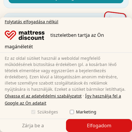
Folytatás elfogadása nélkül
tiszteletben tartja az Ön
magánéletét
Ez az oldal sütiket használ a weboldal megfelelő
működésének biztosítása érdekében (pl. a kosárban lévő
tételek elmentése vagy egyszerűen a bejelentkezés
érdekében). Ezen kívül a látogatószám anonim mérésére,
illetve személyre szabott szolgáltatások és reklámok
nyújtására is használják. Ezeket a sütiket bármikor letilthatja.
·
Olvassa el az adatvédelmi szabályzatot
Így használja fel a
Google az Ön adatait
Szükséges
Marketing
Zárja be a
Elfogadom