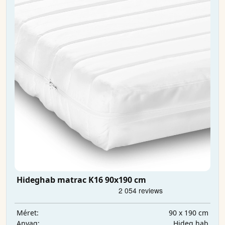
Hideghab matrac K16 90x190 cm
90 x 190 cm
Méret:
Hideg hab
Anyag: