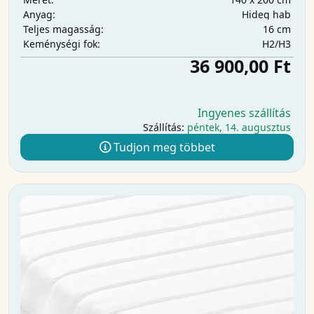
Hideg hab
Anyag:
16 cm
Teljes magasság:
H2/H3
Keménységi fok:
36 900,00 Ft
Ingyenes szállítás
Szállítás:
péntek, 14. augusztus
Tudjon meg többet