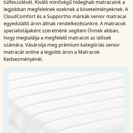
túlfeszülését. Kiváló minőségű
hideghab matracaink
a
legjobban megfelelnek ezeknek a követelményeknek. A
CloudComfort
és a
Supportho
márkák
senior matracai
egyedülálló áron állnak rendelkezésünkre. A
matracok
specialistájaként szeretnénk segíteni Önnek abban,
hogy megtalálja a megfelelő
matracot
az idősek
számára.
Vásárolja meg
prémium kategóriás senior
matracát
online
a
legjobb áron
a Matracok
Kedvezményénél.