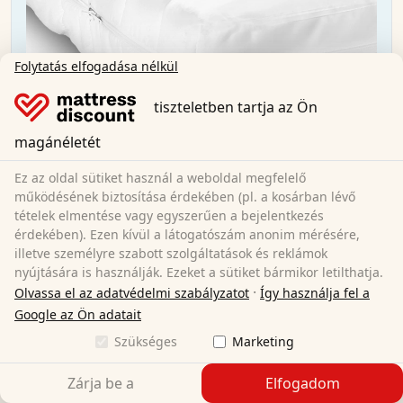
Folytatás elfogadása nélkül
tiszteletben tartja az Ön
magánéletét
Ez az oldal sütiket használ a weboldal megfelelő
Hideghab matrac K16 / 180x200 cm / H2 + H3 /
működésének biztosítása érdekében (pl. a kosárban lévő
16 cm magas / 16 cm magas
tételek elmentése vagy egyszerűen a bejelentkezés
érdekében). Ezen kívül a látogatószám anonim mérésére,
illetve személyre szabott szolgáltatások és reklámok
180 x 200 cm
Méret:
nyújtására is használják. Ezeket a sütiket bármikor letilthatja.
Hideg hab
Anyag:
·
Olvassa el az adatvédelmi szabályzatot
Így használja fel a
16 cm
Teljes magasság:
Google az Ön adatait
H2/H3
Keménységi fok:
47 900,00 Ft
Szükséges
Marketing
Zárja be a
Elfogadom