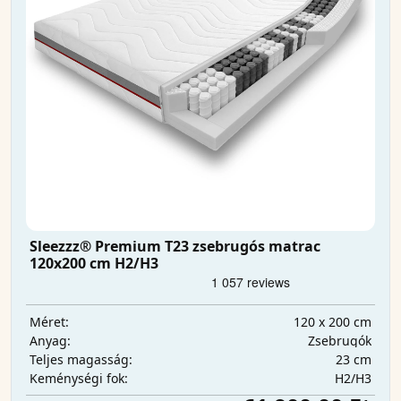
Sleezzz® Premium T23 zsebrugós matrac
120x200 cm H2/H3
120 x 200 cm
Méret:
Zsebrugók
Anyag:
23 cm
Teljes magasság:
H2/H3
Keménységi fok: