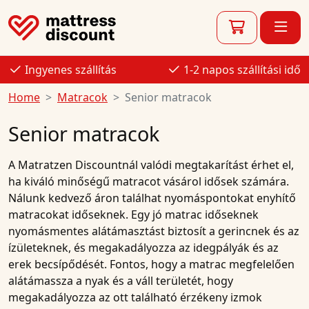
Ingyenes szállítás
1-2 napos szállítási idő
Home
Matracok
Senior matracok
Senior matracok
A
Matratzen Discountnál
valódi megtakarítást érhet el,
ha kiváló minőségű
matracot
vásárol
idősek számára
.
Nálunk kedvező áron találhat nyomáspontokat enyhítő
matracokat
időseknek. Egy jó
matrac
időseknek
nyomásmentes alátámasztást biztosít a gerincnek és az
ízületeknek, és megakadályozza az idegpályák és az
erek becsípődését. Fontos, hogy a
matrac
megfelelően
alátámassza a nyak és a váll területét, hogy
megakadályozza az ott található érzékeny izmok