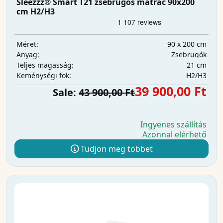
Sleezzz® Smart T21 zsebrugós matrac 90x200
cm H2/H3
90 x 200 cm
Méret:
Zsebrugók
Anyag:
21 cm
Teljes magasság:
H2/H3
Keménységi fok:
39 900,00 Ft
Sale:
43 900,00 Ft
Ingyenes szállítás
Azonnal elérhető
Tudjon meg többet