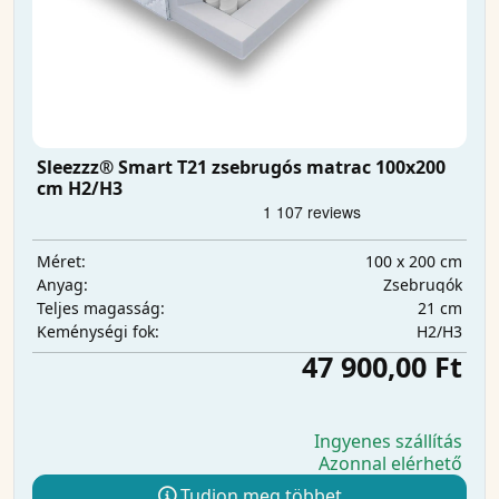
Sleezzz® Smart T21 zsebrugós matrac 100x200
cm H2/H3
100 x 200 cm
Méret:
Zsebrugók
Anyag:
21 cm
Teljes magasság:
H2/H3
Keménységi fok:
47 900,00 Ft
Ingyenes szállítás
Azonnal elérhető
Tudjon meg többet