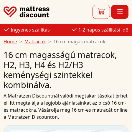
Ingyenes szállítás
1-2 napos szállítási idő
Home
Matracok
16 cm magas matracok
16 cm magasságú matracok,
H2, H3, H4 és H2/H3
keménységi szintekkel
kombinálva.
A
Matratzen Discountnál
valódi megtakarításokat érhet
el. Itt megtalálja a legjobb
ajánlatainkat
az
olcsó
16 cm-
es
matracokra
.
Vásárolja meg
16 cm-es matracát
online
a Matratzen Discounton.