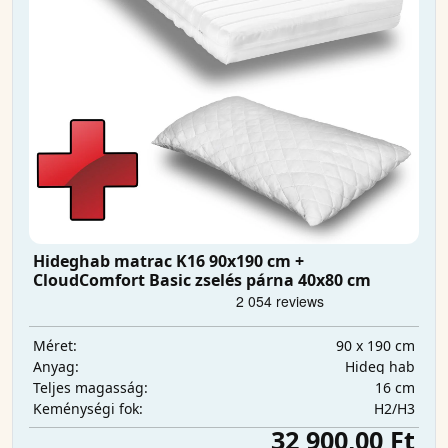
Hideghab matrac K16 90x190 cm +
CloudComfort Basic zselés párna 40x80 cm
90 x 190 cm
Méret:
Hideg hab
Anyag:
16 cm
Teljes magasság:
H2/H3
Keménységi fok:
32 900,00 Ft