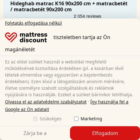
Hideghab matrac K16 90x200 cm + matracbetét
/ matracbetét 90x200 cm
Folytatás elfogadása nélkül
90 x 200 cm
Méret:
Hideg hab
Anyag:
tiszteletben tartja az Ön
16 cm
Teljes magasság:
magánéletét
H2/H3
Keménységi fok:
30 900,00 Ft
Ez az oldal sütiket használ a weboldal megfelelő
működésének biztosítása érdekében (pl. a kosárban lévő
tételek elmentése vagy egyszerűen a bejelentkezés
Ingyenes szállítás
érdekében). Ezen kívül a látogatószám anonim mérésére,
Azonnal elérhető
illetve személyre szabott szolgáltatások és reklámok
nyújtására is használják. Ezeket a sütiket bármikor letilthatja.
Tudjon meg többet
·
Olvassa el az adatvédelmi szabályzatot
Így használja fel a
Google az Ön adatait
Szükséges
Marketing
Zárja be a
Elfogadom