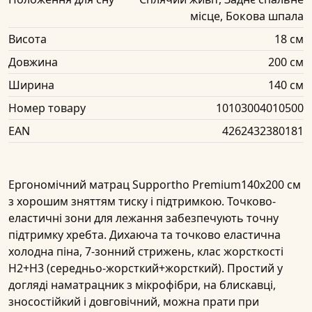
місце, Бокова шпала
Висота
18 см
Довжина
200 см
Ширина
140 см
Номер товару
10103004010500
EAN
4262432380181
Ергономічний матрац
Supportho Premium140x200 см
з хорошим зняттям тиску і підтримкою. Точково-
еластичні зони для лежання забезпечують точну
підтримку хребта. Дихаюча та точково еластична
холодна піна, 7-зонний стрижень, клас жорсткості
H2+H3 (середньо-жорсткий+жорсткий). Простий у
догляді наматрацник з мікрофібри, на блискавці,
зносостійкий і довговічний, можна прати при