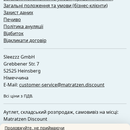
Загальні положення та умови (бізнес-клієнти)
Захист даних
Печиво
Політика ануляції
Відбиток
Відкликати договір
Sleezzz GmbH
Grebbener Str. 7
52525 Heinsberg
Німеччина
E-Mail:
customer-service@matratzen.discount
Всі ціни з ПДВ.
Аутлет, складський розпродаж, самовивіз на місці:
Matratzen Discount
Ferdinand-Porsche-Str. 4
Продовжуйте, не приймаючи