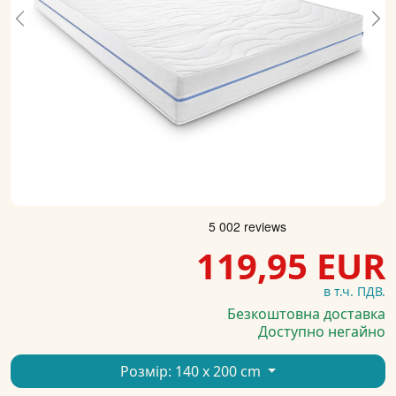
Previous
Ne
119,95 EUR
в т.ч. ПДВ.
Безкоштовна доставка
Доступно негайно
Розмір:
140 x 200 cm