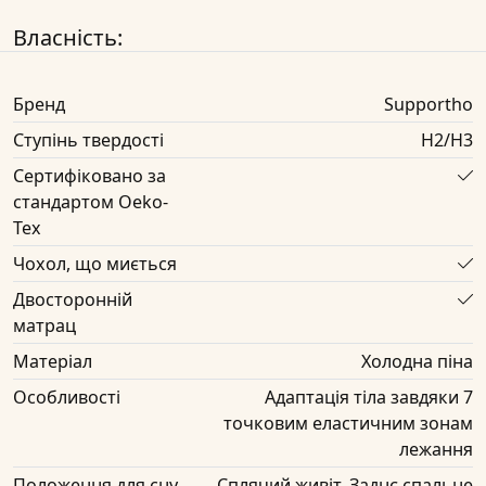
Власність:
Бренд
Supportho
Ступінь твердості
H2/H3
Сертифіковано за
стандартом Oeko-
Tex
Чохол, що миється
Двосторонній
матрац
Матеріал
Холодна піна
Особливості
Адаптація тіла завдяки 7
точковим еластичним зонам
лежання
Положення для сну
Сплячий живіт, Заднє спальне