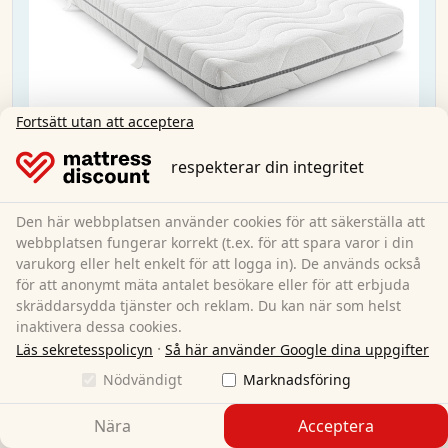
Fortsätt utan att acceptera
respekterar din integritet
Den här webbplatsen använder cookies för att säkerställa att
Dream komfortskum-madrass med 7 zoner,
webbplatsen fungerar korrekt (t.ex. för att spara varor i din
90x190 cm, H3
varukorg eller helt enkelt för att logga in). De används också
för att anonymt mäta antalet besökare eller för att erbjuda
skräddarsydda tjänster och reklam. Du kan när som helst
90 x 190 cm
Storlek:
inaktivera dessa cookies.
Komfortskum
Material:
·
Läs sekretesspolicyn
Så här använder Google dina uppgifter
18 cm
Total höjd:
Nödvändigt
Marknadsföring
H3
Grad av hårdhet:
1 099,00 kr
Nära
Acceptera