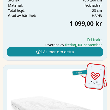
70 x 200 cm
Storlek:
Fickfjädrar
Material:
23 cm
Total höjd:
H2/H3
Grad av hårdhet:
1 099,00 kr
Fri frakt
Leverans av
fredag, 04. september
Läs mer om detta