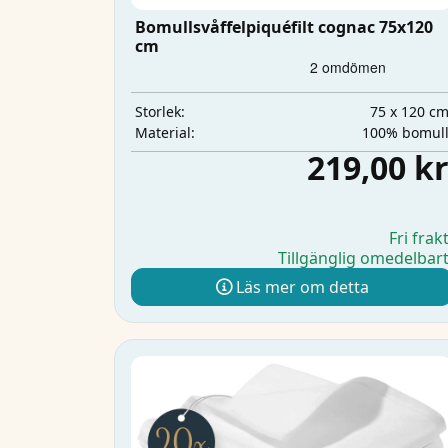
Bomullsvåffelpiquéfilt cognac 75x120
cm
75 x 120 c
Storlek:
100% bomul
Material:
219,00 k
Fri frak
Tillgänglig omedelbar
Läs mer om detta