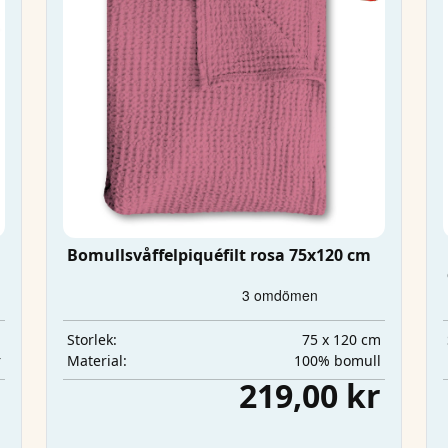
Bomullsvåffelpiquéfilt rosa 75x120 cm
m
75 x 120 cm
Storlek:
r
100% bomull
Material:
r
219,00 kr