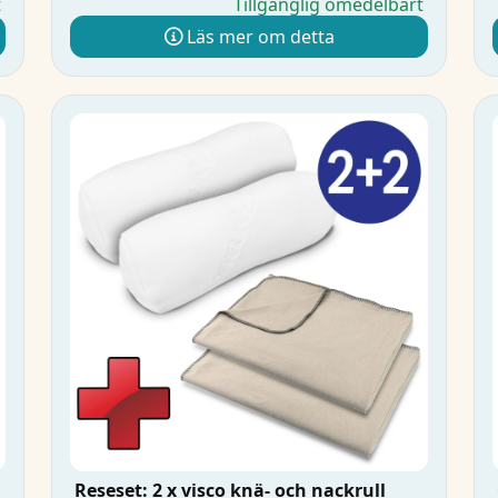
t
Tillgänglig omedelbart
Läs mer om detta
Reseset: 2 x visco knä- och nackrull