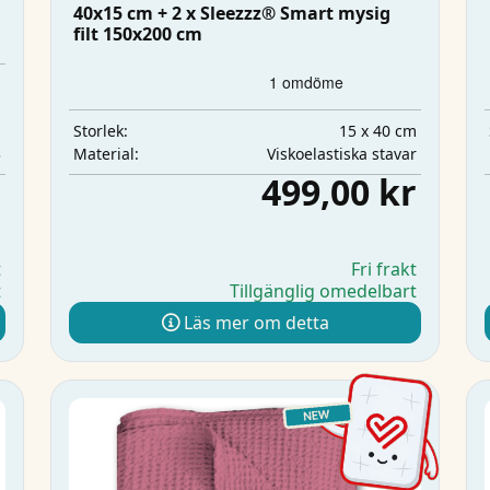
40x15 cm + 2 x Sleezzz® Smart mysig
filt 150x200 cm
m
m
m
15 x 40 cm
Storlek:
3
Viskoelastiska stavar
Material:
r
499,00 kr
t
Fri frakt
t
Tillgänglig omedelbart
Läs mer om detta