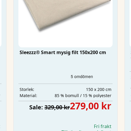
Sleezzz® Smart mysig filt 150x200 cm
m
150 x 200 cm
Storlek:
r
85 % bomull / 15 % polyester
Material:
r
279,00 kr
Sale:
329,00 kr
t
Fri frakt