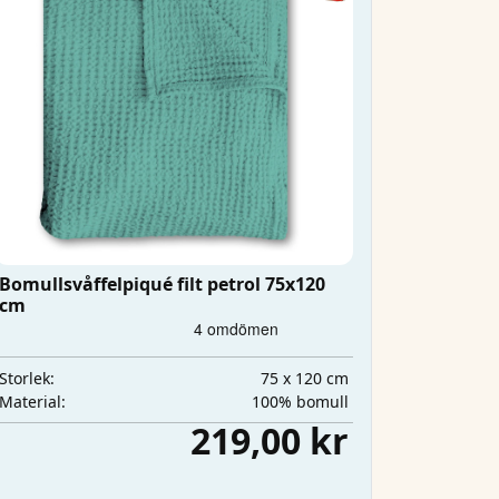
Bomullsvåffelpiqué filt petrol 75x120
cm
75 x 120 cm
Storlek:
100% bomull
Material:
219,00 kr