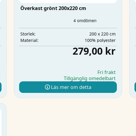
Överkast grönt 200x220 cm
m
200 x 220 cm
Storlek:
l
100% polyester
Material:
r
279,00 kr
t
Fri frakt
t
Tillgänglig omedelbart
Läs mer om detta