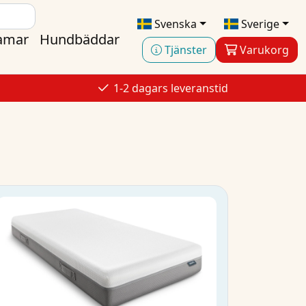
Svenska
Sverige
ramar
Hundbäddar
Tjänster
Varukorg
s
1-2 dagars leveranstid