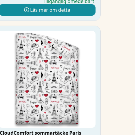
Tillgänglig omedelbart
Läs mer om detta
CloudComfort sommartäcke Paris