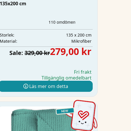
135x200 cm
135 x 200 cm
Storlek:
Mikrofiber
Material:
279,00 kr
Sale:
329,00 kr
Fri frakt
Tillgänglig omedelbart
Läs mer om detta