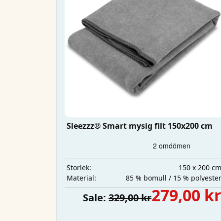
Sleezzz® Smart mysig filt 150x200 cm
150 x 200 c
Storlek:
85 % bomull / 15 % polyeste
Material:
279,00 k
Sale:
329,00 kr