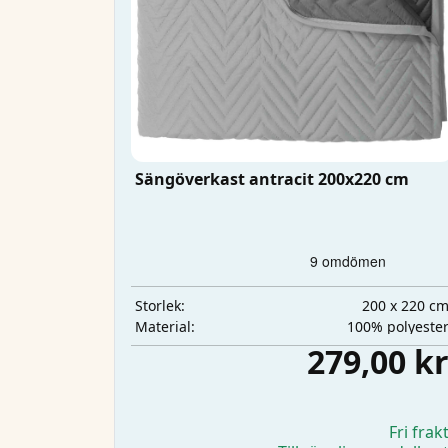
Sängöverkast antracit 200x220 cm
200 x 220 c
Storlek:
100% polyeste
Material:
279,00 k
Fri frak