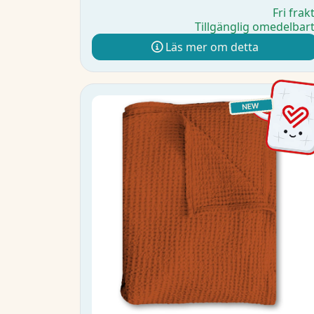
Fri frak
Tillgänglig omedelbar
Läs mer om detta