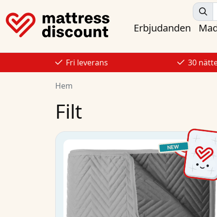
Erbjudanden
Mad
Fri leverans
30 nätt
Hem
Filt