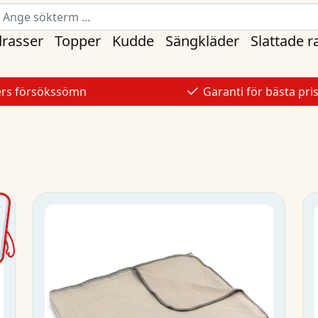
rasser
Topper
Kudde
Sängkläder
Slattade 
ers försökssömn
Garanti för bästa pri