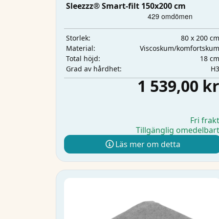
Sleezzz® Smart-filt 150x200 cm
80 x 200 c
Storlek:
Viscoskum/komfortsku
Material:
18 c
Total höjd:
H
Grad av hårdhet:
1 539,00 k
Fri frak
Tillgänglig omedelbar
Läs mer om detta