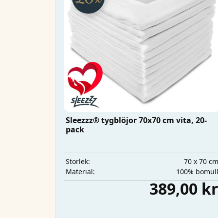
Sleezzz® tygblöjor 70x70 cm vita, 20-
pack
70 x 70 c
Storlek:
100% bomul
Material:
389,00 k