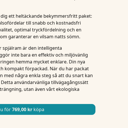
 dig ett heltäckande bekymmersfritt paket:
lsofördelar till snabb och
kostnadsfri
litet, optimal tryckfördelning och en
om garanterar en vilsam natts sömn.
 spjälram är den intelligenta
iggör inte bara en effektiv och miljövänlig
eringen hemma mycket enklare. Din nya
och kompakt förpackad. När du har packat
 med några enkla steg så att du snart kan
 Detta användarvänliga tillvägagångssätt
trängning, utan även vårt ekologiska
u för
769,00 kr
köpa