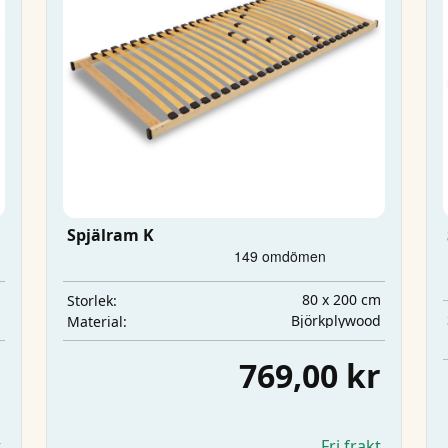
Spjälram K
m
80 x 200 cm
Storlek:
l
Björkplywood
Material:
r
769,00 kr
t
Fri frakt