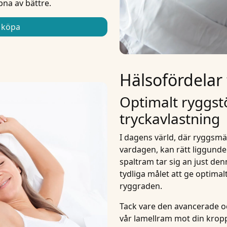
pna av bättre.
köpa
Hälsofördelar
Optimalt ryggst
tryckavlastning
I dagens värld, där ryggsmär
vardagen, kan rätt liggunde
spaltram tar sig an just de
tydliga målet att ge optimal
ryggraden.
Tack vare den avancerade oc
vår lamellram mot din kropp