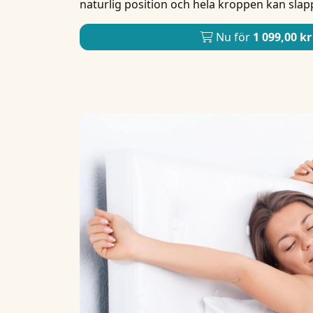
naturlig position och hela kroppen kan slap
Nu för
1 099,00 kr