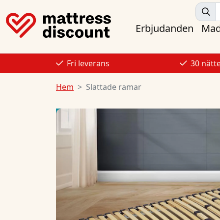
Erbjudanden
Mad
Fri leverans
30 nätt
Hem
Slattade ramar