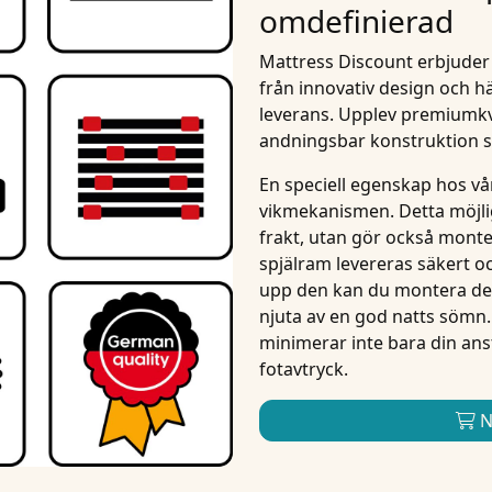
omdefinierad
Mattress Discount erbjuder
från innovativ design och hä
leverans
. Upplev premiumkva
andningsbar konstruktion s
En speciell egenskap hos vår
vikmekanismen
. Detta möjl
frakt, utan gör också mont
spjälram levereras säkert 
upp den kan du montera den
njuta av en god natts sömn.
minimerar inte bara din ans
fotavtryck.
N