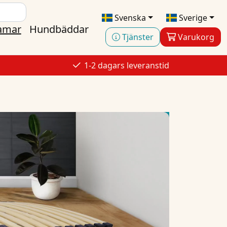
Svenska
Sverige
ramar
Hundbäddar
Tjänster
Varukorg
s
1-2 dagars leveranstid