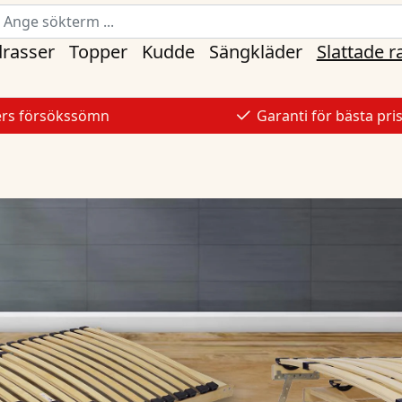
rasser
Topper
Kudde
Sängkläder
Slattade 
ers försökssömn
Garanti för bästa pri