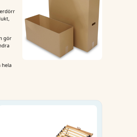
terdörr
dukt,
m gör
andra
 hela