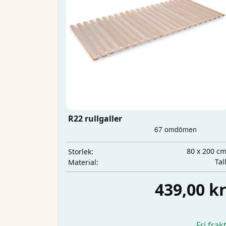
R22 rullgaller
80 x 200 c
Storlek:
Tal
Material:
439,00 k
Fri frak