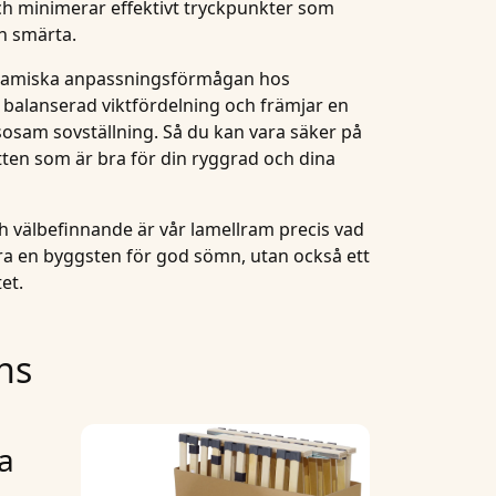
och minimerar effektivt tryckpunkter som
ch smärta.
dynamiska anpassningsförmågan hos
 balanserad viktfördelning och främjar en
sosam sovställning
. Så du kan vara säker på
atten som är bra för din ryggrad och dina
 välbefinnande är vår lamellram precis vad
bara en byggsten för god sömn, utan också ett
tet.
ans
a