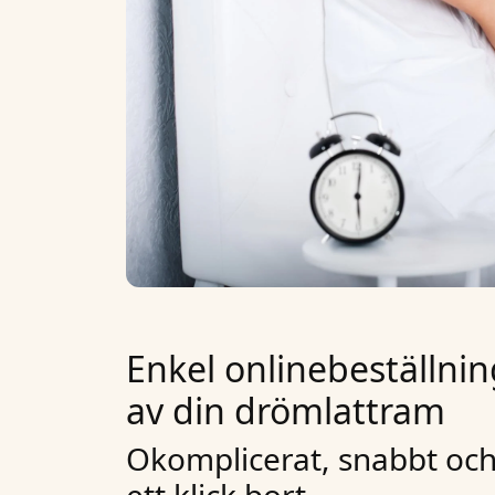
Enkel onlinebeställning
av din drömlattram
Okomplicerat, snabbt och 
ett klick bort