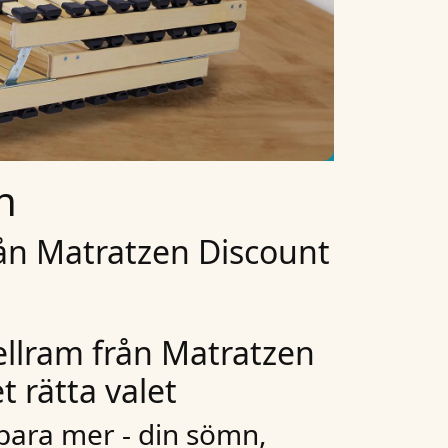
n
ån Matratzen Discount
ellram från Matratzen
t rätta valet
spara mer - din sömn,