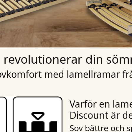
revolutionerar din söm
ovkomfort med lamellramar fr
Varför en lam
Discount är de
Sov bättre och 