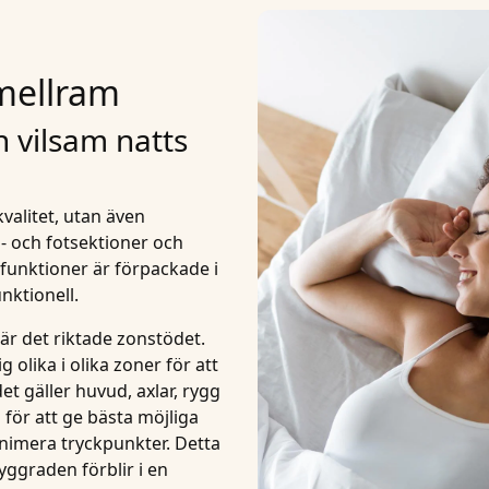
mellram
 vilsam natts
valitet, utan även
- och fotsektioner
och
 funktioner är förpackade i
nktionell.
är det riktade
zonstödet
.
olika i olika zoner för att
t gäller huvud, axlar, rygg
 för att ge bästa möjliga
inimera tryckpunkter. Detta
yggraden förblir i en