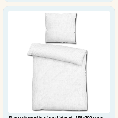
Sleezzz® muslin-sängkläder vit 135x200 cm +