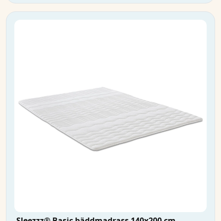
Sleezzz® Basic bäddmadrass 140x200 cm