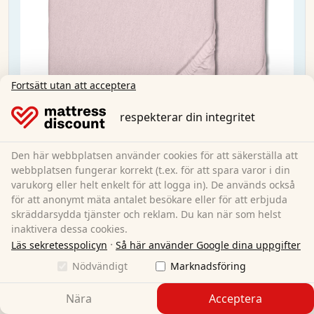
Fortsätt utan att acceptera
respekterar din integritet
Den här webbplatsen använder cookies för att säkerställa att
Dubbelförpackning med underlakan
webbplatsen fungerar korrekt (t.ex. för att spara varor i din
vinterfluffig rosa 90x190 - 100x200 cm
varukorg eller helt enkelt för att logga in). De används också
för att anonymt mäta antalet besökare eller för att erbjuda
skräddarsydda tjänster och reklam. Du kan när som helst
90x190 cm - 100x200 cm
Storlek:
inaktivera dessa cookies.
68 % bomull / 32 % polyester
Material:
·
Läs sekretesspolicyn
Så här använder Google dina uppgifter
389,00 kr
Nödvändigt
Marknadsföring
Nära
Acceptera
Fri frakt