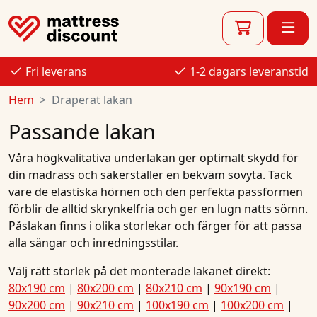
Fri leverans
1-2 dagars leveranstid
Hem
Draperat lakan
Passande lakan
Våra högkvalitativa underlakan ger optimalt skydd för
din madrass och säkerställer en bekväm sovyta. Tack
vare de elastiska hörnen och den perfekta passformen
förblir de alltid skrynkelfria och ger en lugn natts sömn.
Påslakan finns i olika storlekar och färger för att passa
alla sängar och inredningsstilar.
Välj rätt storlek på det monterade lakanet direkt:
80x190 cm
|
80x200 cm
|
80x210 cm
|
90x190 cm
|
90x200 cm
|
90x210 cm
|
100x190 cm
|
100x200 cm
|