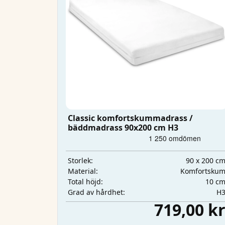
Classic komfortskummadrass /
bäddmadrass 90x200 cm H3
90 x 200 c
Storlek:
Komfortsku
Material:
10 c
Total höjd:
H
Grad av hårdhet:
719,00 k