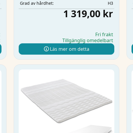
3
H3
Grad av hårdhet:
r
1 319,00 kr
t
Fri frakt
t
Tillgänglig omedelbart
Läs mer om detta