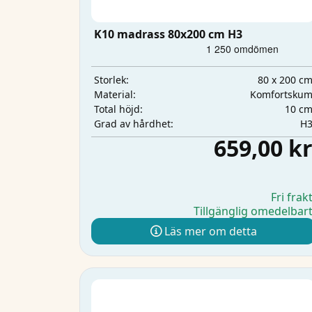
K10 madrass 80x200 cm H3
80 x 200 c
Storlek:
Komfortsku
Material:
10 c
Total höjd:
H
Grad av hårdhet:
659,00 k
Fri frak
Tillgänglig omedelbar
Läs mer om detta