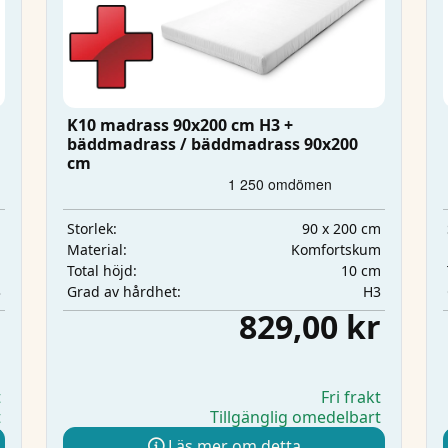
K10 madrass 90x200 cm H3 +
bäddmadrass / bäddmadrass 90x200
cm
m
90 x 200 cm
Storlek:
m
Komfortskum
Material:
m
10 cm
Total höjd:
3
H3
Grad av hårdhet:
r
829,00 kr
t
Fri frakt
t
Tillgänglig omedelbart
Läs mer om detta