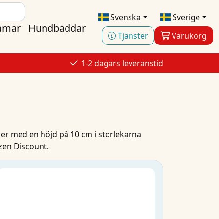
Svenska
Sverige
ramar
Hundbäddar
Tjänster
Varukorg
s
1-2 dagars leveranstid
ser
med en höjd på 10 cm i storlekarna
zen Discount.