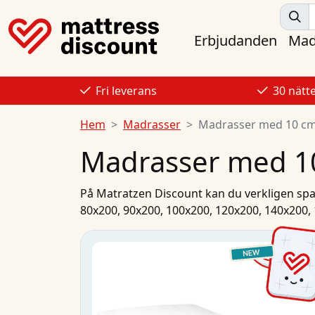
Erbjudanden
Mad
Fri leverans
30 nätt
Hem
Madrasser
Madrasser med 10 cm
Madrasser med 1
På
Matratzen Discount
kan du verkligen spa
80x200
,
90x200
,
100x200
,
120x200
,
140x200
,