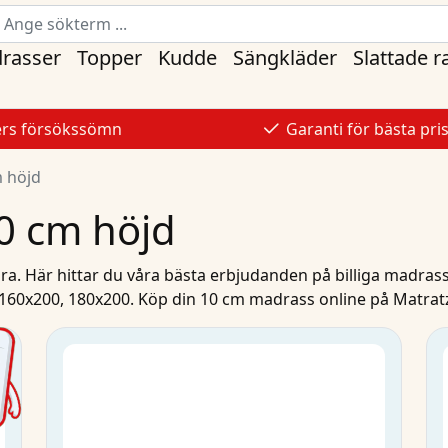
rasser
Topper
Kudde
Sängkläder
Slattade 
ers försökssömn
Garanti för bästa pri
 höjd
0 cm höjd
ra. Här hittar du våra bästa
erbjudanden
på
billiga madras
160x200
,
180x200
.
Köp
din
10 cm
madrass
online
på Matrat