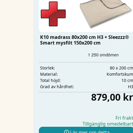
K10 madrass 80x200 cm H3 + Sleezzz®
Smart mysfilt 150x200 cm
80 x 200 c
Storlek:
Komfortsku
Material:
10 c
Total höjd:
H
Grad av hårdhet:
879,00 k
Fri frak
Tillgänglig omedelbar
Läs mer om detta