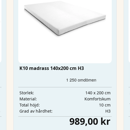
K10 madrass 140x200 cm H3
m
140 x 200 cm
Storlek:
m
Komfortskum
Material:
m
10 cm
Total höjd:
3
H3
Grad av hårdhet:
r
989,00 kr