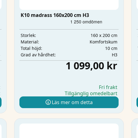
K10 madrass 160x200 cm H3
m
160 x 200 cm
Storlek:
m
Komfortskum
Material:
m
10 cm
Total höjd:
3
H3
Grad av hårdhet:
r
1 099,00 kr
t
Fri frakt
t
Tillgänglig omedelbart
Läs mer om detta