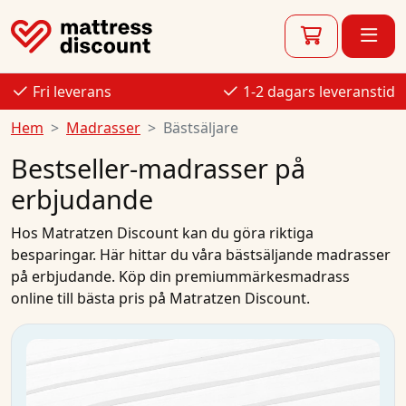
Fri leverans
1-2 dagars leveranstid
Hem
Madrasser
Bästsäljare
Bestseller-madrasser på
erbjudande
Hos
Matratzen Discount
kan du göra riktiga
besparingar. Här hittar du våra bästsäljande
madrasser
på
erbjudande
.
Köp
din
premiummärkesmadrass
online
till
bästa pris
på Matratzen Discount.