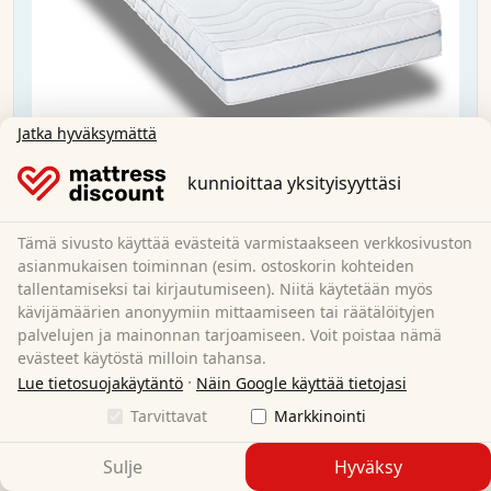
Jatka hyväksymättä
kunnioittaa yksityisyyttäsi
Tämä sivusto käyttää evästeitä varmistaakseen verkkosivuston
asianmukaisen toiminnan (esim. ostoskorin kohteiden
tallentamiseksi tai kirjautumiseen). Niitä käytetään myös
Supportho Premium 80x200 cm H2/H3 +
kävijämäärien anonyymiin mittaamiseen tai räätälöityjen
Supportho viskoelastinen tyyny 40x80 cm.
palvelujen ja mainonnan tarjoamiseen. Voit poistaa nämä
evästeet käytöstä milloin tahansa.
·
Lue tietosuojakäytäntö
Näin Google käyttää tietojasi
80 x 200 cm
Koko:
Tarvittavat
Markkinointi
Kylmä vaahto
Materiaali:
18 cm
Kokonaiskorkeus:
Sulje
Hyväksy
H2/H3
Kovuusaste: