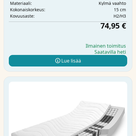
Kylmä vaahto
Materiaali:
15 cm
Kokonaiskorkeus:
H2/H3
Kovuusaste:
74,95 €
Ilmainen toimitus
Saatavilla heti
Lue lisää