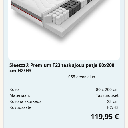
Sleezzz® Premium T23 taskujousipatja 80x200
cm H2/H3
80 x 200 cm
Koko:
Taskujouset
Materiaali:
23 cm
Kokonaiskorkeus:
H2/H3
Kovuusaste:
119,95 €