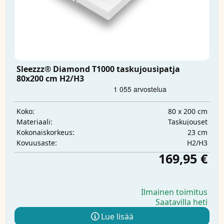
Sleezzz® Diamond T1000 taskujousipatja
80x200 cm H2/H3
80 x 200 cm
Koko:
Taskujouset
Materiaali:
23 cm
Kokonaiskorkeus:
H2/H3
Kovuusaste:
169,95 €
Ilmainen toimitus
Saatavilla heti
Lue lisää