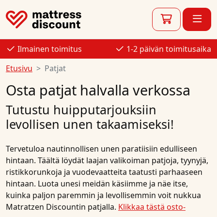
Ilmainen toimitus
1-2 päivän toimitusaika
Etusivu
Patjat
Osta patjat halvalla verkossa
Tutustu huipputarjouksiin
levollisen unen takaamiseksi!
Tervetuloa nautinnollisen unen paratiisiin edulliseen
hintaan. Täältä löydät laajan valikoiman patjoja, tyynyjä,
ristikkorunkoja ja vuodevaatteita taatusti parhaaseen
hintaan. Luota unesi meidän käsiimme ja näe itse,
kuinka paljon paremmin ja levollisemmin voit nukkua
Matratzen Discountin patjalla.
Klikkaa tästä osto-