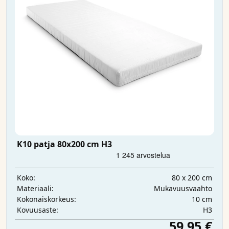
K10 patja 80x200 cm H3
80 x 200 cm
Koko:
Mukavuusvaahto
Materiaali:
10 cm
Kokonaiskorkeus:
H3
Kovuusaste:
59,95 €