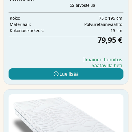
75 x 195 cm
Koko:
Polyuretaanivaahto
Materiaali:
15 cm
Kokonaiskorkeus:
79,95 €
Ilmainen toimitus
Saatavilla heti
Lue lisää