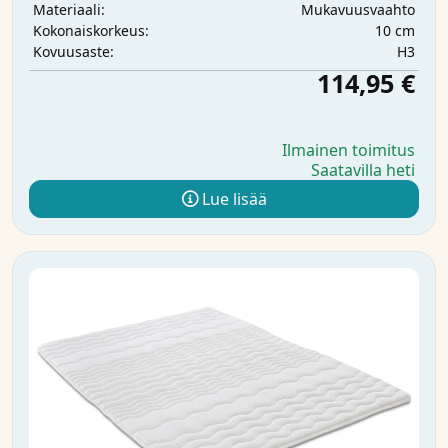
Mukavuusvaahto
Materiaali:
10 cm
Kokonaiskorkeus:
H3
Kovuusaste:
114,95 €
Ilmainen toimitus
Saatavilla heti
Lue lisää