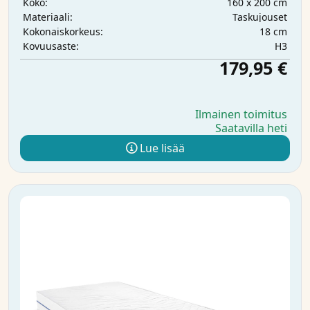
160 x 200 cm
Koko:
Taskujouset
Materiaali:
18 cm
Kokonaiskorkeus:
H3
Kovuusaste:
179,95 €
Ilmainen toimitus
Saatavilla heti
Lue lisää