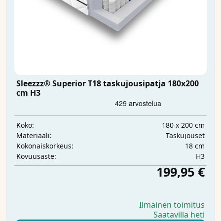
Sleezzz® Superior T18 taskujousipatja 180x200
cm H3
180 x 200 cm
Koko:
Taskujouset
Materiaali:
18 cm
Kokonaiskorkeus:
H3
Kovuusaste:
199,95 €
Ilmainen toimitus
Saatavilla heti