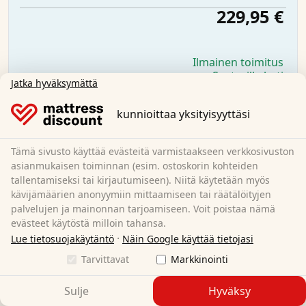
229,95 €
Ilmainen toimitus
Saatavilla heti
Jatka hyväksymättä
Lue lisää
kunnioittaa yksityisyyttäsi
Tämä sivusto käyttää evästeitä varmistaakseen verkkosivuston
asianmukaisen toiminnan (esim. ostoskorin kohteiden
tallentamiseksi tai kirjautumiseen). Niitä käytetään myös
kävijämäärien anonyymiin mittaamiseen tai räätälöityjen
palvelujen ja mainonnan tarjoamiseen. Voit poistaa nämä
evästeet käytöstä milloin tahansa.
·
Lue tietosuojakäytäntö
Näin Google käyttää tietojasi
Tarvittavat
Markkinointi
Sulje
Hyväksy