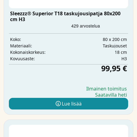
Sleezzz® Superior T18 taskujousipatja 80x200
cm H3
80 x 200 cm
Koko:
Taskujouset
Materiaali:
18 cm
Kokonaiskorkeus:
H3
Kovuusaste:
99,95 €
Ilmainen toimitus
Saatavilla heti
Lue lisää