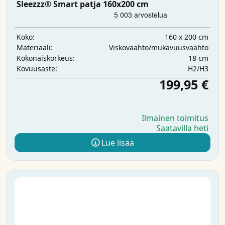
Sleezzz® Smart patja 160x200 cm
160 x 200 cm
Koko:
Viskovaahto/mukavuusvaahto
Materiaali:
18 cm
Kokonaiskorkeus:
H2/H3
Kovuusaste:
199,95 €
Ilmainen toimitus
Saatavilla heti
Lue lisää