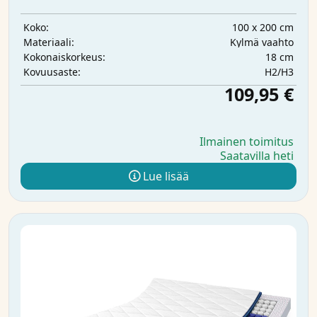
100 x 200 cm
Koko:
Kylmä vaahto
Materiaali:
18 cm
Kokonaiskorkeus:
H2/H3
Kovuusaste:
109,95 €
Ilmainen toimitus
Saatavilla heti
Lue lisää