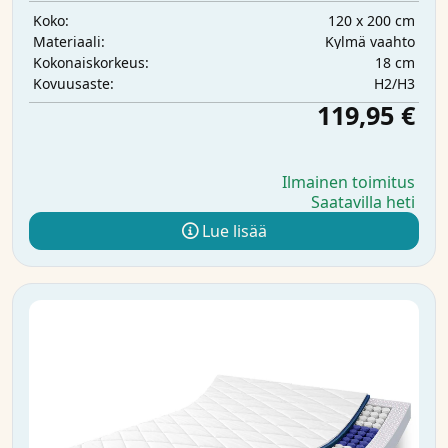
120 x 200 cm
Koko:
Kylmä vaahto
Materiaali:
18 cm
Kokonaiskorkeus:
H2/H3
Kovuusaste:
119,95 €
Ilmainen toimitus
Saatavilla heti
Lue lisää