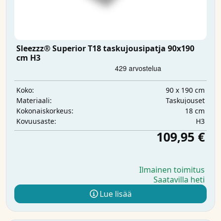
Sleezzz® Superior T18 taskujousipatja 90x190
cm H3
90 x 190 cm
Koko:
Taskujouset
Materiaali:
18 cm
Kokonaiskorkeus:
H3
Kovuusaste:
109,95 €
Ilmainen toimitus
Saatavilla heti
Lue lisää