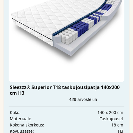
Sleezzz® Superior T18 taskujousipatja 140x200
cm H3
140 x 200 cm
Koko:
Taskujouset
Materiaali:
18 cm
Kokonaiskorkeus:
H3
Kovuusaste: