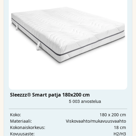
Sleezzz® Smart patja 180x200 cm
180 x 200 cm
Koko:
Viskovaahto/mukavuusvaahto
Materiaali:
18 cm
Kokonaiskorkeus:
H2/H3
Kovuusaste: