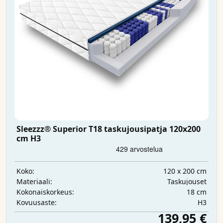
Sleezzz® Superior T18 taskujousipatja 120x200
cm H3
120 x 200 cm
Koko:
Taskujouset
Materiaali:
18 cm
Kokonaiskorkeus:
H3
Kovuusaste:
139,95 €