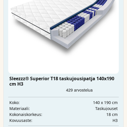
Sleezzz® Superior T18 taskujousipatja 140x190
cm H3
140 x 190 cm
Koko:
Taskujouset
Materiaali:
18 cm
Kokonaiskorkeus:
H3
Kovuusaste: