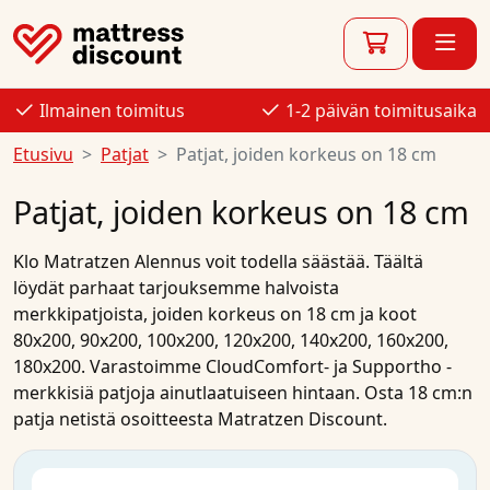
Ilmainen toimitus
1-2 päivän toimitusaika
Etusivu
Patjat
Patjat, joiden korkeus on 18 cm
Patjat, joiden korkeus on 18 cm
Klo
Matratzen Alennus
voit todella säästää. Täältä
löydät parhaat
tarjouksemme
halvoista
merkkipatjoista
, joiden korkeus on 18 cm ja koot
80x200
,
90x200
,
100x200
,
120x200
,
140x200
,
160x200
,
180x200
. Varastoimme
CloudComfort-
ja
Supportho
-
merkkisiä
patjoja
ainutlaatuiseen hintaan.
Osta
18 cm:n
patja
netistä
osoitteesta Matratzen Discount.