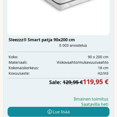
Sleezzz® Smart patja 90x200 cm
90 x 200 cm
Koko:
Viskovaahto/mukavuusvaahto
Materiaali:
18 cm
Kokonaiskorkeus:
H2/H3
Kovuusaste:
119,95 €
Sale:
129,95 €
Ilmainen toimitus
Saatavilla heti
Lue lisää