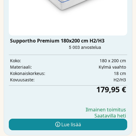
Supportho Premium 180x200 cm H2/H3
180 x 200 cm
Koko:
Kylmä vaahto
Materiaali:
18 cm
Kokonaiskorkeus:
H2/H3
Kovuusaste:
179,95 €
Ilmainen toimitus
Saatavilla heti
Lue lisää