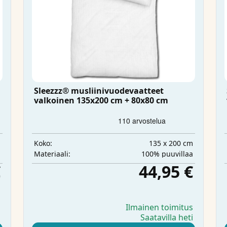
Sleezzz® musliinivuodevaatteet
valkoinen 135x200 cm + 80x80 cm
m
135 x 200 cm
Koko:
a
100% puuvillaa
Materiaali:
€
44,95 €
s
Ilmainen toimitus
i
Saatavilla heti