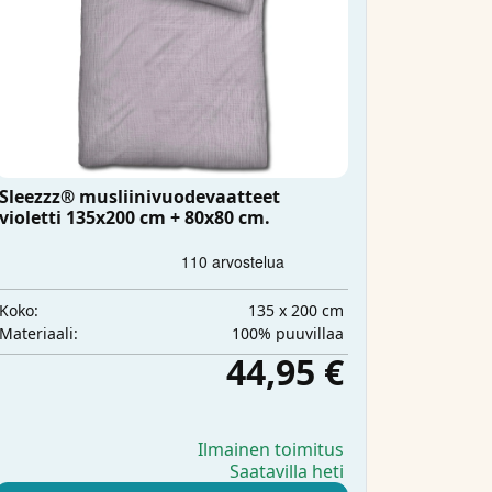
Sleezzz® musliinivuodevaatteet
violetti 135x200 cm + 80x80 cm.
135 x 200 cm
Koko:
100% puuvillaa
Materiaali:
44,95 €
Ilmainen toimitus
Saatavilla heti