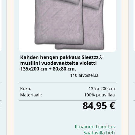
Kahden hengen pakkaus Sleezzz®
musliini vuodevaatteita violetti
135x200 cm + 80x80 cm.
m
135 x 200 cm
Koko:
a
100% puuvillaa
Materiaali:
€
84,95 €
s
Ilmainen toimitus
i
Saatavilla heti