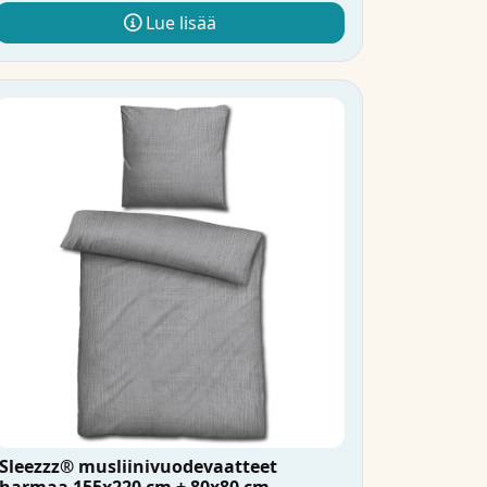
Lue lisää
Sleezzz® musliinivuodevaatteet