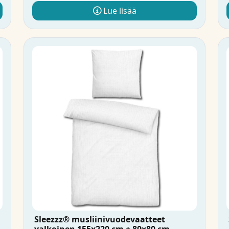
Lue lisää
Sleezzz® musliinivuodevaatteet