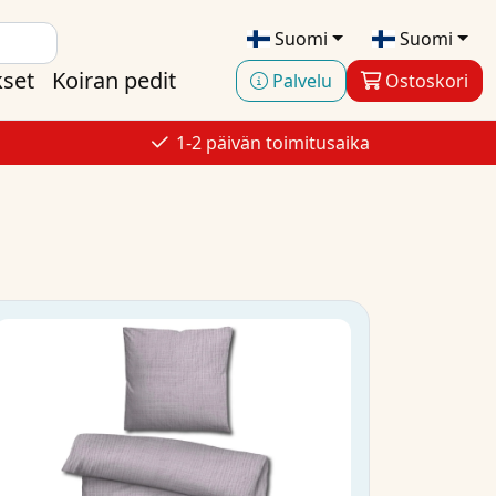
Suomi
Suomi
kset
Koiran pedit
Palvelu
Ostoskori
1-2 päivän toimitusaika