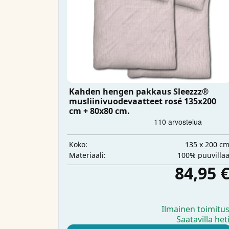
Kahden hengen pakkaus Sleezzz®
musliinivuodevaatteet rosé 135x200
cm + 80x80 cm.
135 x 200 c
Koko:
100% puuvilla
Materiaali:
84,95 
Ilmainen toimitu
Saatavilla het