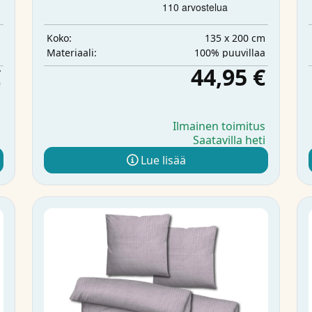
m
135 x 200 cm
Koko:
a
100% puuvillaa
Materiaali:
€
44,95 €
s
Ilmainen toimitus
i
Saatavilla heti
Lue lisää