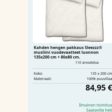
Kahden hengen pakkaus Sleezzz®
musliini vuodevaatteet luonnon
135x200 cm + 80x80 cm.
135 x 200 c
Koko:
100% puuvilla
Materiaali:
84,95 
Ilmainen toimitu
Saatavilla het