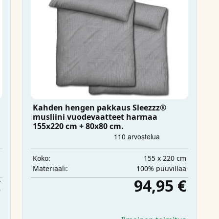
Kahden hengen pakkaus Sleezzz®
musliini vuodevaatteet harmaa
155x220 cm + 80x80 cm.
m
155 x 220 cm
Koko:
a
100% puuvillaa
Materiaali:
€
94,95 €