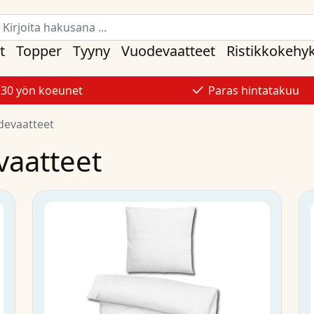
t
Topper
Tyyny
Vuodevaatteet
Ristikkokehy
30 yön koeunet
Paras hintatakuu
devaatteet
vaatteet