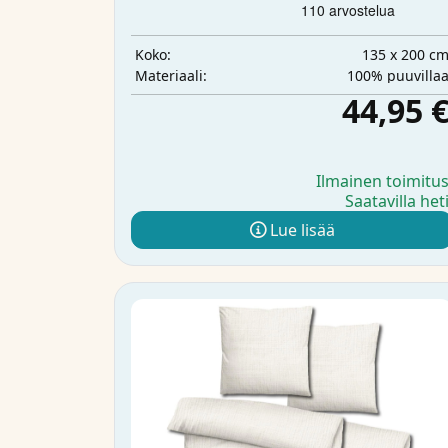
135 x 200 c
Koko:
100% puuvilla
Materiaali:
44,95 
Ilmainen toimitu
Saatavilla het
Lue lisää