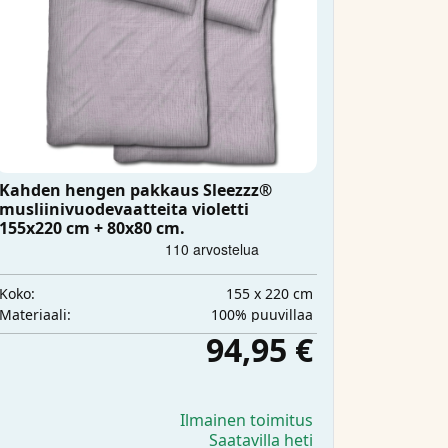
Kahden hengen pakkaus Sleezzz®
musliinivuodevaatteita violetti
155x220 cm + 80x80 cm.
155 x 220 cm
Koko:
100% puuvillaa
Materiaali:
94,95 €
Ilmainen toimitus
Saatavilla heti