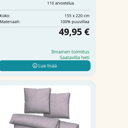
155 x 220 cm
Koko:
100% puuvillaa
Materiaali:
49,95 €
Ilmainen toimitus
Saatavilla heti
Lue lisää