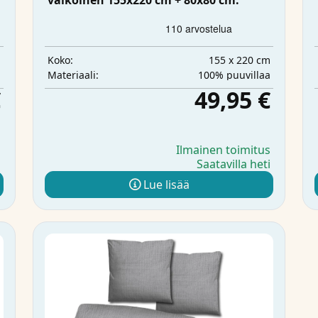
valkoinen 155x220 cm + 80x80 cm.
m
155 x 220 cm
Koko:
a
100% puuvillaa
Materiaali:
€
49,95 €
s
Ilmainen toimitus
i
Saatavilla heti
Lue lisää