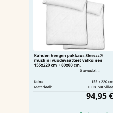
Kahden hengen pakkaus Sleezzz®
musliini vuodevaatteet valkoinen
155x220 cm + 80x80 cm.
155 x 220 c
Koko:
100% puuvilla
Materiaali:
94,95 