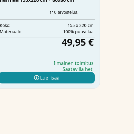
harmaa 155x220 cm + 80x80 cm
155 x 220 cm
Koko:
100% puuvillaa
Materiaali:
49,95 €
Ilmainen toimitus
Saatavilla heti
Lue lisää