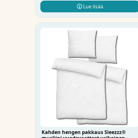
Lue lisää
Kahden hengen pakkaus Sleezzz®