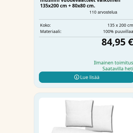
musliini vuodevaatteet valkoinen
135x200 cm + 80x80 cm.
135 x 200 c
Koko:
100% puuvilla
Materiaali:
84,95 
Ilmainen toimitu
Saatavilla het
Lue lisää