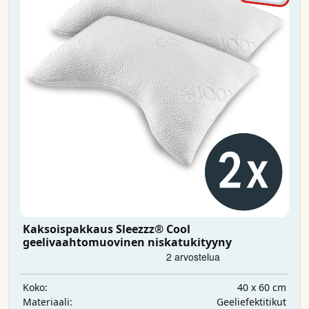
Kaksoispakkaus Sleezzz® Cool
geelivaahtomuovinen niskatukityyny
40 x 60 cm
Koko:
Geeliefektitikut
Materiaali: