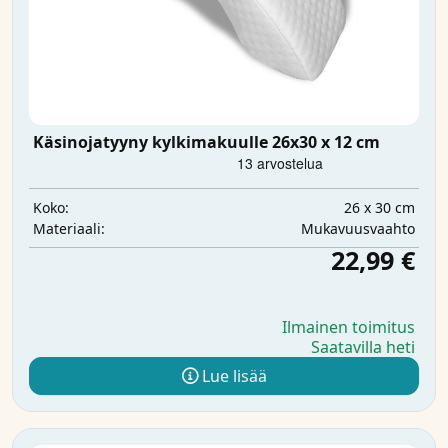
Käsinojatyyny kylkimakuulle 26x30 x 12 cm
26 x 30 cm
Koko:
Mukavuusvaahto
Materiaali:
22,99 €
Ilmainen toimitus
Saatavilla heti
Lue lisää