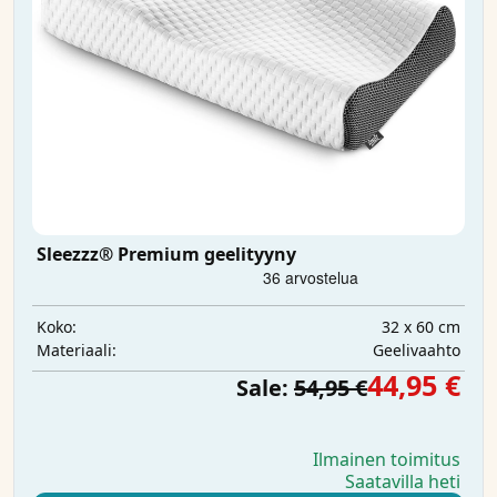
Sleezzz® Premium geelityyny
32 x 60 cm
Koko:
Geelivaahto
Materiaali:
44,95 €
Sale:
54,95 €
Ilmainen toimitus
Saatavilla heti