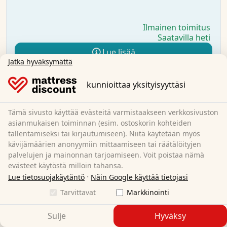
Ilmainen toimitus
Saatavilla heti
Lue lisää
Jatka hyväksymättä
kunnioittaa yksityisyyttäsi
Tämä sivusto käyttää evästeitä varmistaakseen verkkosivuston
asianmukaisen toiminnan (esim. ostoskorin kohteiden
tallentamiseksi tai kirjautumiseen). Niitä käytetään myös
kävijämäärien anonyymiin mittaamiseen tai räätälöityjen
palvelujen ja mainonnan tarjoamiseen. Voit poistaa nämä
evästeet käytöstä milloin tahansa.
·
Lue tietosuojakäytäntö
Näin Google käyttää tietojasi
Tarvittavat
Markkinointi
Sulje
Hyväksy