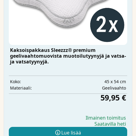
Kaksoispakkaus Sleezzz® premium
geelivaahtomuovista muotoilutyynyjä ja vatsa-
ja vatsatyynyjä.
45 x 54 cm
Koko:
Geelivaahto
Materiaali:
59,95 €
Ilmainen toimitus
Saatavilla heti
Lue lisää