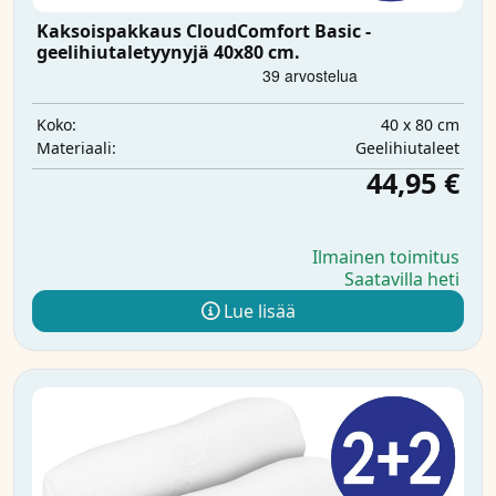
Kaksoispakkaus CloudComfort Basic -
geelihiutaletyynyjä 40x80 cm.
40 x 80 cm
Koko:
Geelihiutaleet
Materiaali:
44,95 €
Ilmainen toimitus
Saatavilla heti
Lue lisää