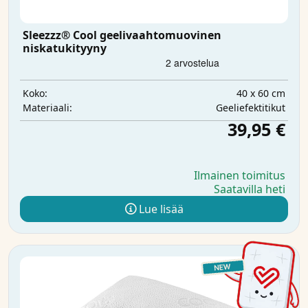
Sleezzz® Cool geelivaahtomuovinen
niskatukityyny
40 x 60 cm
Koko:
Geeliefektitikut
Materiaali:
39,95 €
Ilmainen toimitus
Saatavilla heti
Lue lisää