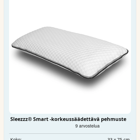
Sleezzz® Smart -korkeussäädettävä pehmuste
33 x 75 cm
Koko: