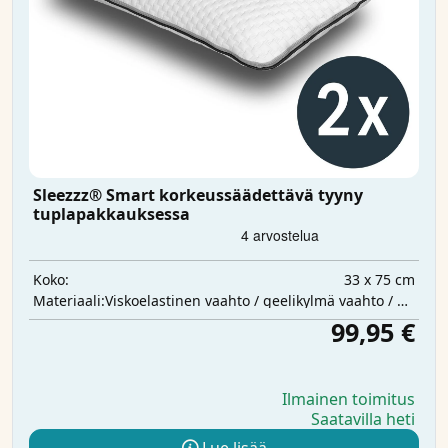
Sleezzz® Smart korkeussäädettävä tyyny
tuplapakkauksessa
33 x 75 cm
Koko:
Viskoelastinen vaahto / geelikylmä vaahto / polyesterivanu
Materiaali:
99,95 €
Ilmainen toimitus
Saatavilla heti