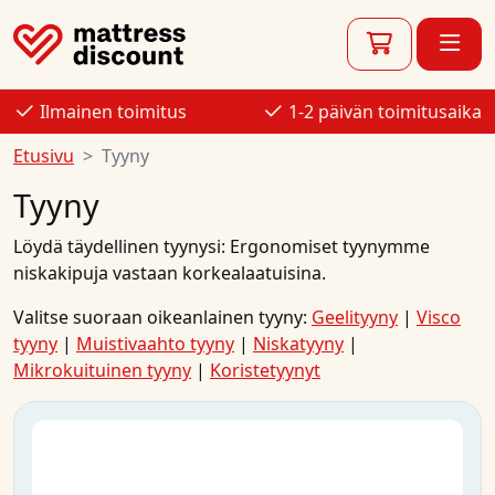
Ilmainen toimitus
1-2 päivän toimitusaika
Etusivu
Tyyny
Tyyny
Löydä täydellinen tyynysi: Ergonomiset tyynymme
niskakipuja
vastaan ​​korkealaatuisina.
Valitse suoraan oikeanlainen tyyny:
Geelityyny
|
Visco
tyyny
|
Muistivaahto tyyny
|
Niskatyyny
|
Mikrokuituinen tyyny
|
Koristetyynyt