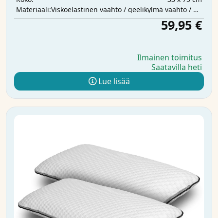
Viskoelastinen vaahto / geelikylmä vaahto / polyesterivanu
Materiaali:
59,95 €
Ilmainen toimitus
Saatavilla heti
Lue lisää