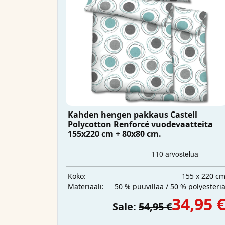
Kahden hengen pakkaus Castell
Polycotton Renforcé vuodevaatteita
155x220 cm + 80x80 cm.
155 x 220 c
Koko:
50 % puuvillaa / 50 % polyesteri
Materiaali:
34,95 
Sale:
54,95 €