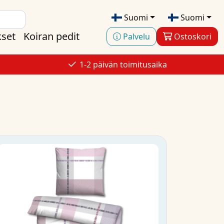
Suomi
Suomi
kset
Koiran pedit
Palvelu
Ostoskori
1-2 päivän toimitusaika