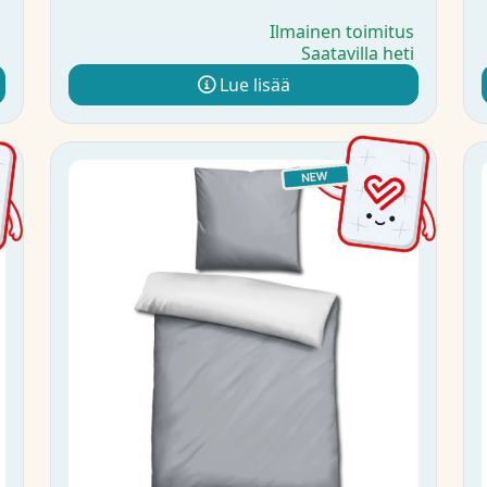
s
Ilmainen toimitus
i
Saatavilla heti
Lue lisää