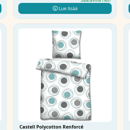
i
Saatavilla heti
Lue lisää
Castell Polycotton Renforcé