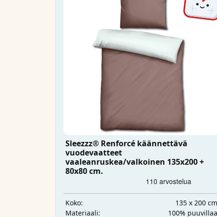
Sleezzz® Renforcé käännettävä
vuodevaatteet
vaaleanruskea/valkoinen 135x200 +
80x80 cm.
135 x 200 c
Koko:
100% puuvilla
Materiaali: