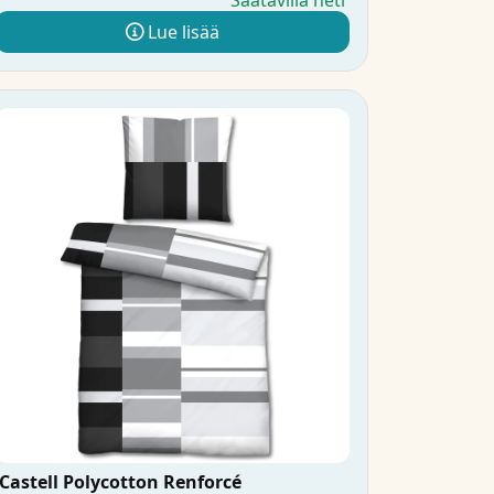
Saatavilla heti
Lue lisää
Castell Polycotton Renforcé