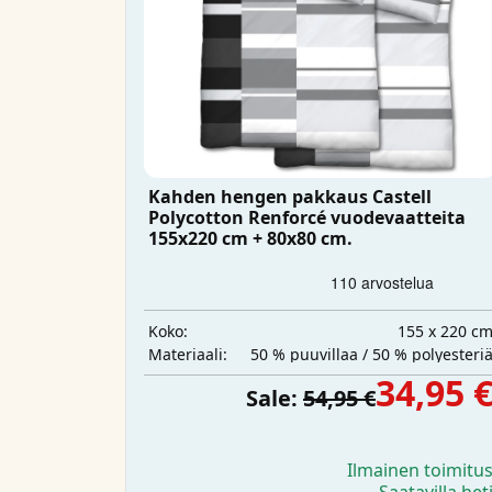
Kahden hengen pakkaus Castell
Polycotton Renforcé vuodevaatteita
155x220 cm + 80x80 cm.
155 x 220 c
Koko:
50 % puuvillaa / 50 % polyesteri
Materiaali:
34,95 
Sale:
54,95 €
Ilmainen toimitu