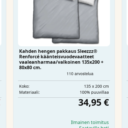
Kahden hengen pakkaus Sleezzz®
Renforcé käänteisvuodevaatteet
vaaleanharmaa/valkoinen 135x200 +
80x80 cm.
m
135 x 200 cm
Koko:
ä
100% puuvillaa
Materiaali:
€
34,95 €
s
Ilmainen toimitus