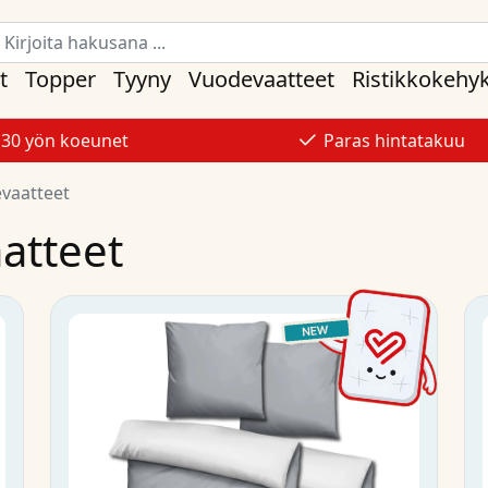
t
Topper
Tyyny
Vuodevaatteet
Ristikkokehy
30 yön koeunet
Paras hintatakuu
vaatteet
atteet