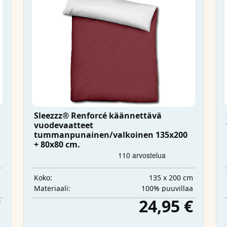
Sleezzz® Renforcé käännettävä
vuodevaatteet
tummanpunainen/valkoinen 135x200
+ 80x80 cm.
m
135 x 200 cm
Koko:
ä
100% puuvillaa
Materiaali:
€
24,95 €