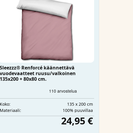
Sleezzz® Renforcé käännettävä
vuodevaatteet ruusu/valkoinen
135x200 + 80x80 cm.
135 x 200 cm
Koko:
100% puuvillaa
Materiaali:
24,95 €