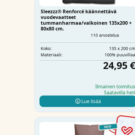
Sleezzz® Renforcé käännettävä
vuodevaatteet
tummanharmaa/valkoinen 135x200 +
80x80 cm.
135 x 200 c
Koko:
100% puuvilla
Materiaali:
24,95 
Ilmainen toimitu
Saatavilla het
Lue lisää