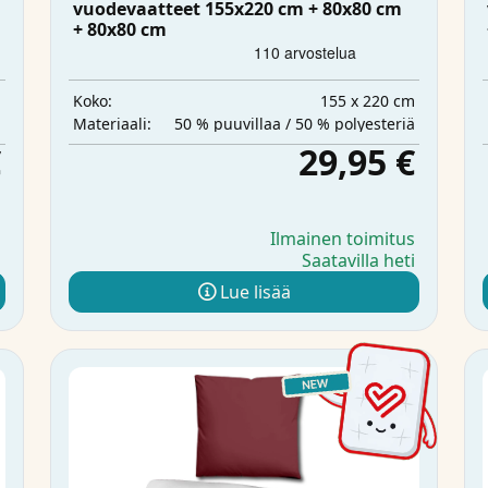
vuodevaatteet 155x220 cm + 80x80 cm
+ 80x80 cm
m
155 x 220 cm
Koko:
a
50 % puuvillaa / 50 % polyesteriä
Materiaali:
€
29,95 €
s
Ilmainen toimitus
i
Saatavilla heti
Lue lisää