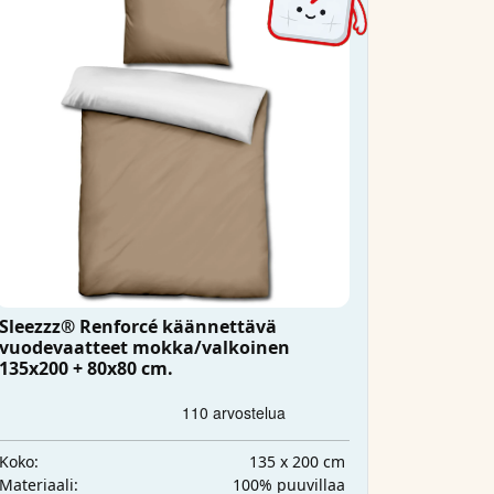
Sleezzz® Renforcé käännettävä
vuodevaatteet mokka/valkoinen
135x200 + 80x80 cm.
135 x 200 cm
Koko:
100% puuvillaa
Materiaali: