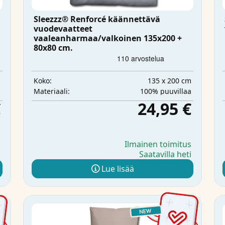
Sleezzz® Renforcé käännettävä
vuodevaatteet
vaaleanharmaa/valkoinen 135x200 +
80x80 cm.
m
135 x 200 cm
Koko:
a
100% puuvillaa
Materiaali:
€
24,95 €
s
Ilmainen toimitus
i
Saatavilla heti
Lue lisää