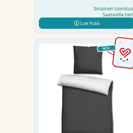
Ilmainen toimitu
Saatavilla het
Lue lisää