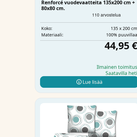
Renforcé vuodevaatteita 135x200 cm +
80x80 cm.
135 x 200 c
Koko:
100% puuvilla
Materiaali:
44,95 
Ilmainen toimitu
Saatavilla het
Lue lisää