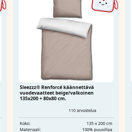
Sleezzz® Renforcé käännettävä
vuodevaatteet beige/valkoinen
135x200 + 80x80 cm.
m
135 x 200 cm
Koko:
a
100% puuvillaa
Materiaali: