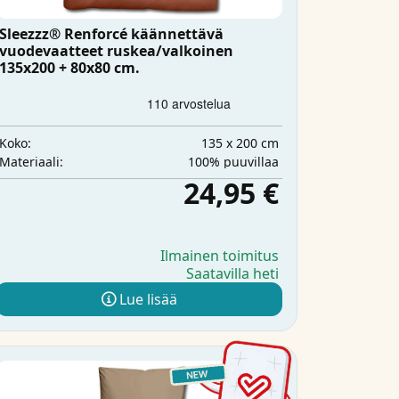
Sleezzz® Renforcé käännettävä
vuodevaatteet ruskea/valkoinen
135x200 + 80x80 cm.
135 x 200 cm
Koko:
100% puuvillaa
Materiaali:
24,95 €
Ilmainen toimitus
Saatavilla heti
Lue lisää