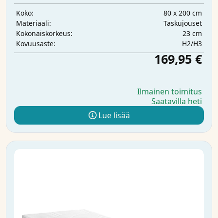
80 x 200 cm
Koko:
Taskujouset
Materiaali:
23 cm
Kokonaiskorkeus:
H2/H3
Kovuusaste:
169,95 €
Ilmainen toimitus
Saatavilla heti
Lue lisää