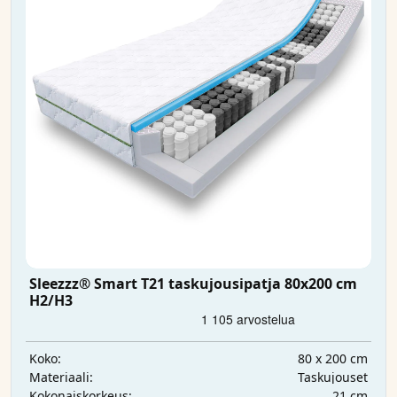
Sleezzz® Smart T21 taskujousipatja 80x200 cm
H2/H3
80 x 200 cm
Koko:
Taskujouset
Materiaali:
21 cm
Kokonaiskorkeus: