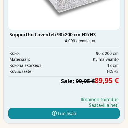
Supportho Laventeli 90x200 cm H2/H3
90 x 200 cm
Koko:
Kylmä vaahto
Materiaali:
18 cm
Kokonaiskorkeus:
H2/H3
Kovuusaste:
89,95 €
Sale:
99,95 €
Ilmainen toimitus
Saatavilla heti
Lue lisää