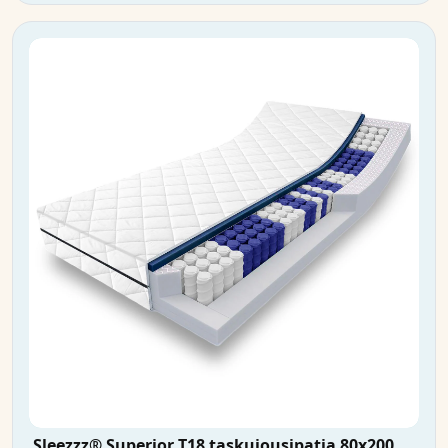
Sleezzz® Superior T18 taskujousipatja 80x200