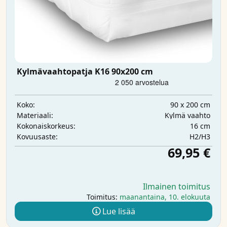
Kylmävaahtopatja K16 90x200 cm
90 x 200 cm
Koko:
Kylmä vaahto
Materiaali:
16 cm
Kokonaiskorkeus:
H2/H3
Kovuusaste:
69,95 €
Ilmainen toimitus
Toimitus:
maanantaina, 10. elokuuta
Lue lisää