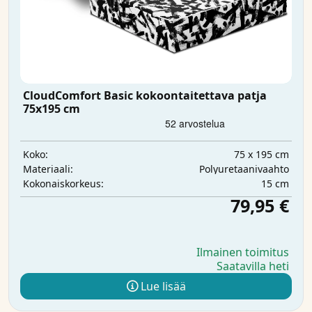
CloudComfort Basic kokoontaitettava patja
75x195 cm
75 x 195 cm
Koko:
Polyuretaanivaahto
Materiaali:
15 cm
Kokonaiskorkeus:
79,95 €
Ilmainen toimitus
Saatavilla heti
Lue lisää