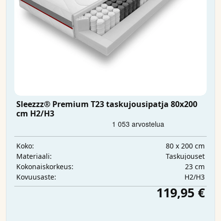
Sleezzz® Premium T23 taskujousipatja 80x200
cm H2/H3
80 x 200 cm
Koko:
Taskujouset
Materiaali:
23 cm
Kokonaiskorkeus:
H2/H3
Kovuusaste:
119,95 €