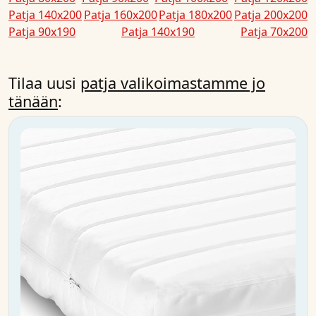
Patja 140x200
Patja 160x200
Patja 180x200
Patja 200x200
Patja 90x190
Patja 140x190
Patja 70x200
Tilaa uusi
patja valikoimastamme jo
tänään
: