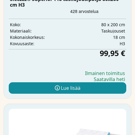
cm H3
80 x 200 cm
Koko:
Taskujouset
Materiaali:
18 cm
Kokonaiskorkeus:
H3
Kovuusaste:
99,95 €
Ilmainen toimitus
Saatavilla heti
Lue lisää