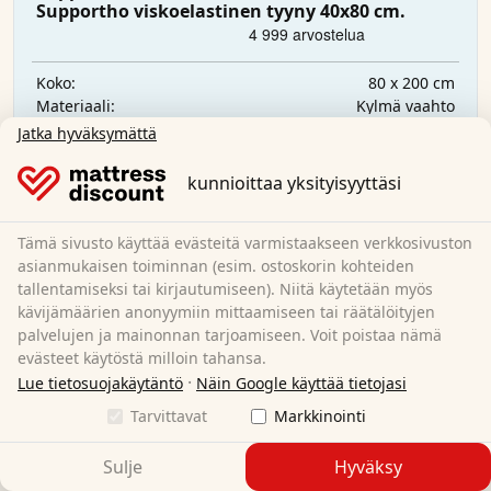
Supportho viskoelastinen tyyny 40x80 cm.
80 x 200 cm
Koko:
Kylmä vaahto
Materiaali:
18 cm
Kokonaiskorkeus:
Jatka hyväksymättä
H2/H3
Kovuusaste:
119,95 €
kunnioittaa yksityisyyttäsi
Tämä sivusto käyttää evästeitä varmistaakseen verkkosivuston
Ilmainen toimitus
asianmukaisen toiminnan (esim. ostoskorin kohteiden
Saatavilla heti
tallentamiseksi tai kirjautumiseen). Niitä käytetään myös
kävijämäärien anonyymiin mittaamiseen tai räätälöityjen
Lue lisää
palvelujen ja mainonnan tarjoamiseen. Voit poistaa nämä
evästeet käytöstä milloin tahansa.
·
Lue tietosuojakäytäntö
Näin Google käyttää tietojasi
Tarvittavat
Markkinointi
Sulje
Hyväksy